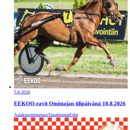
5.8.2026
EEKOO-ravit Omistajan tilipäivänä 10.8.2026
Asiakasomistajuus
Tapahtumat
Edut