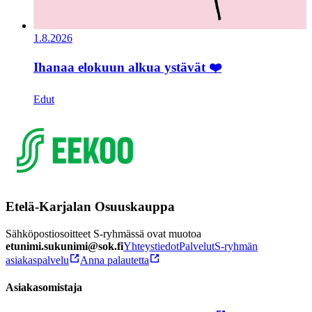
1.8.2026
Ihanaa elokuun alkua ystävät ❤️
Edut
Etelä-Karjalan Osuuskauppa
Sähköpostiosoitteet S-ryhmässä ovat muotoa
etunimi.sukunimi@sok.fi
Yhteystiedot
Palvelut
S-ryhmän
asiakaspalvelu
Anna palautetta
Asiakasomistaja