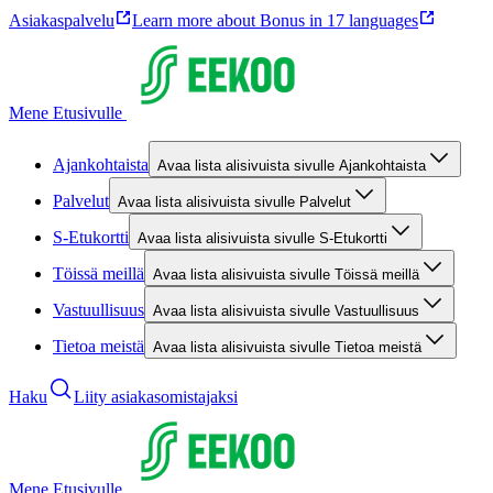
Asiakaspalvelu
Learn more about Bonus in 17 languages
Mene Etusivulle
Ajankohtaista
Avaa lista alisivuista sivulle Ajankohtaista
Palvelut
Avaa lista alisivuista sivulle Palvelut
S-Etukortti
Avaa lista alisivuista sivulle S-Etukortti
Töissä meillä
Avaa lista alisivuista sivulle Töissä meillä
Vastuullisuus
Avaa lista alisivuista sivulle Vastuullisuus
Tietoa meistä
Avaa lista alisivuista sivulle Tietoa meistä
Haku
Liity asiakasomistajaksi
Mene Etusivulle