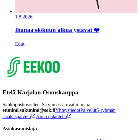
1.8.2026
Ihanaa elokuun alkua ystävät ❤️
Edut
Etelä-Karjalan Osuuskauppa
Sähköpostiosoitteet S-ryhmässä ovat muotoa
etunimi.sukunimi@sok.fi
Yhteystiedot
Palvelut
S-ryhmän
asiakaspalvelu
Anna palautetta
Asiakasomistaja