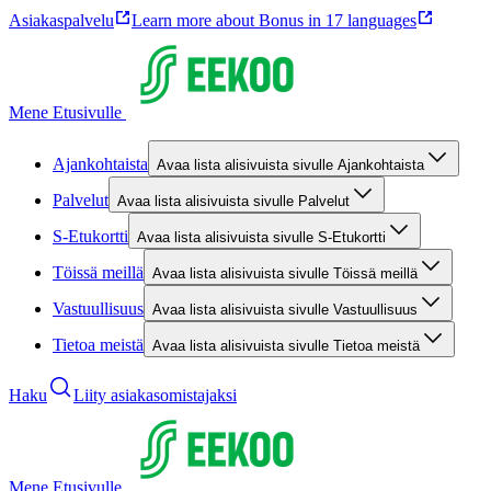
Asiakaspalvelu
Learn more about Bonus in 17 languages
Mene Etusivulle
Ajankohtaista
Avaa lista alisivuista sivulle Ajankohtaista
Palvelut
Avaa lista alisivuista sivulle Palvelut
S-Etukortti
Avaa lista alisivuista sivulle S-Etukortti
Töissä meillä
Avaa lista alisivuista sivulle Töissä meillä
Vastuullisuus
Avaa lista alisivuista sivulle Vastuullisuus
Tietoa meistä
Avaa lista alisivuista sivulle Tietoa meistä
Haku
Liity asiakasomistajaksi
Mene Etusivulle