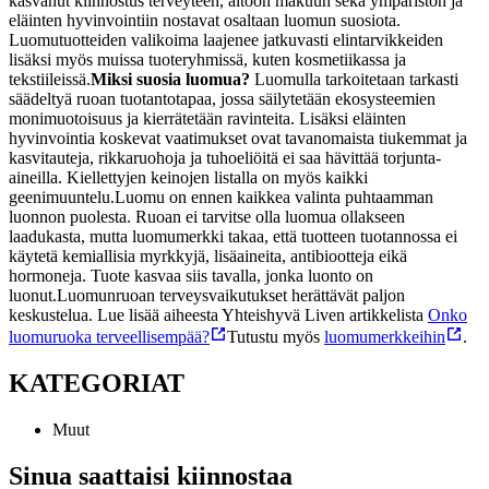
kasvanut kiinnostus terveyteen, aitoon makuun sekä ympäristön ja
eläinten hyvinvointiin nostavat osaltaan luomun suosiota.
Luomutuotteiden valikoima laajenee jatkuvasti elintarvikkeiden
lisäksi myös muissa tuoteryhmissä, kuten kosmetiikassa ja
tekstiileissä.
Miksi suosia luomua?
Luomulla tarkoitetaan tarkasti
säädeltyä ruoan tuotantotapaa, jossa säilytetään ekosysteemien
monimuotoisuus ja kierrätetään ravinteita. Lisäksi eläinten
hyvinvointia koskevat vaatimukset ovat tavanomaista tiukemmat ja
kasvitauteja, rikkaruohoja ja tuhoeliöitä ei saa hävittää torjunta-
aineilla. Kiellettyjen keinojen listalla on myös kaikki
geenimuuntelu.
Luomu on ennen kaikkea valinta puhtaamman
luonnon puolesta. Ruoan ei tarvitse olla luomua ollakseen
laadukasta, mutta luomumerkki takaa, että tuotteen tuotannossa ei
käytetä kemiallisia myrkkyjä, lisäaineita, antibiootteja eikä
hormoneja. Tuote kasvaa siis tavalla, jonka luonto on
luonut.
Luomunruoan terveysvaikutukset herättävät paljon
keskustelua. Lue lisää aiheesta Yhteishyvä Liven artikkelista
Onko
luomuruoka terveellisempää?
Tutustu myös
luomumerkkeihin
.
KATEGORIAT
Muut
Sinua saattaisi kiinnostaa