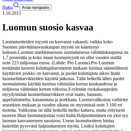
Haku
Avaa navigaatio
1.10.2015
Luomun suosio kasvaa
Luomutuotteiden myynti on kasvanut vakaasti, vaikka koko
Suomen päivittäistavarakaupan myynti on kääntynyt
laskuun.
Luomun markkinaosuus suomalaisessa vähittäiskaupassa on
1,7 prosenttia ja koko maan luomumyynti on ollut vuoden sisällä
noin 223 miljoonaa euroa. (Lähde: Pro Luomu).
Pro Luomun
teettämän tuoreen kuluttajabarometrin mukaan luomua säännöllisesti
käyttävien joukko on kasvanut, ja puolet kuluttajista aikoo lisätä
luomuelintarvikkeiden käyttöä jatkossa. Tällä hetkellä lähes puolet
suomalaisista käyttää luomua vähintään kerran kuukaudessa ja
neljäsosa vähintään kerran viikossa.
S-ryhmän ruokakauppojen
myydyimmät luomuelintarvikkeet ovat maito, banaani,
appelsiinimehu, kananmuna ja porkkana. Luomuvalikoima vaihtelee
sesonkien mukaan ja vuoden aikana on myynnissä noin 3 100 eri
tuotetta. Valikoima on tällä hetkellä melko kattava, mutta erityisesti
tuoreen lihan luomutarjontaa voisi lisätä.
Halpuuttaminen on yksi syy
luomun kasvaneeseen suosioon. Usean luomutuotteen hintaa
laskettiin pysyvästi halpuuttamisen myötä. Lisäksi kuluttajien