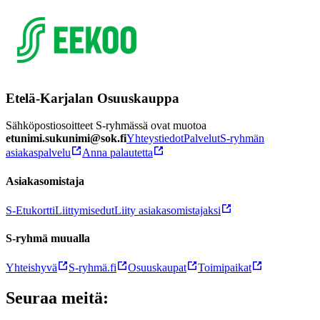
Etelä-Karjalan Osuuskauppa
Sähköpostiosoitteet S-ryhmässä ovat muotoa
etunimi.sukunimi@sok.fi
Yhteystiedot
Palvelut
S-ryhmän
asiakaspalvelu
Anna palautetta
Asiakasomistaja
S-Etukortti
Liittymisedut
Liity asiakasomistajaksi
S-ryhmä muualla
Yhteishyvä
S-ryhmä.fi
Osuuskaupat
Toimipaikat
Seuraa meitä: