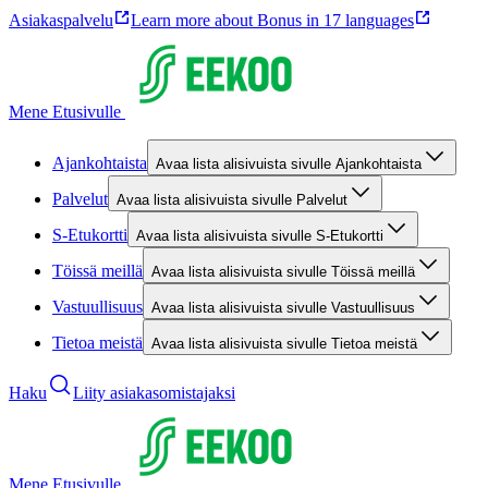
Asiakaspalvelu
Learn more about Bonus in 17 languages
Mene Etusivulle
Ajankohtaista
Avaa lista alisivuista sivulle Ajankohtaista
Palvelut
Avaa lista alisivuista sivulle Palvelut
S-Etukortti
Avaa lista alisivuista sivulle S-Etukortti
Töissä meillä
Avaa lista alisivuista sivulle Töissä meillä
Vastuullisuus
Avaa lista alisivuista sivulle Vastuullisuus
Tietoa meistä
Avaa lista alisivuista sivulle Tietoa meistä
Haku
Liity asiakasomistajaksi
Mene Etusivulle