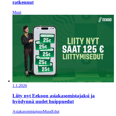
ratkennut
Muut
1.1.2026
Liity nyt Eekoon asiakasomistajaksi ja
hyödynnä uudet huippuedut
Asiakasomistajuus
Muut
Edut