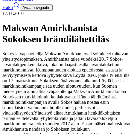
Haku
Avaa navigaatio
17.11.2016
Makwan Amirkhanista
Sokoksen brändilähettiläs
Sokos ja vapaaottelija Makwan Amirkhani ovat solmineet mittavan
yhteistyösopimuksen. Amirkhanista tulee vuodeksi 2017 Sokos-
tavaratalojen keulakuva, joka on laajasti esillä tavarataloketjun
markkinoinnissa. Kumppanuuden aloittaa epätoivosta, sisusta ja
selviytymisestä kertova lyhytelokuva Löydä itsesi, jonka tv-ensi-ilta
on 17. marraskuuta.
Sokoksen tänä vuonna alkanut Löydä itsesi -
markkinointikampanja saa uuden ulottuvuuden, kun Suomen
menestynein ammattilaisvapaaottelija Makwan Amirkhani aloittaa
Sokoksen markkinoinnin keulakuvana. Hänen tähdittämänsä
markkinointikampanjan avulla Sokos haluaa nostaa esiin
suomalaisten valinnanmahdollisuudet, perhearvot ja
yhteisöllisyyden.
Yhteistyö alkaa Amirkhanin henkilökohtaisen
tarinan esittelevällä lyhytelokuvalla ja jatkuu tavarataloketjun
markkinoinnissa koko vuoden 2017 ajan. Ensimmäiset mainoskuvat
Amirkhanista nähdään jo Sokoksen joulukuun