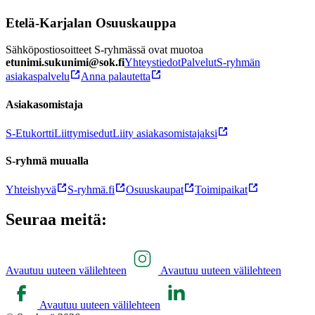
Etelä-Karjalan Osuuskauppa
Sähköpostiosoitteet S-ryhmässä ovat muotoa
etunimi.sukunimi@sok.fi
Yhteystiedot
Palvelut
S-ryhmän
asiakaspalvelu
Anna palautetta
Asiakasomistaja
S-Etukortti
Liittymisedut
Liity asiakasomistajaksi
S-ryhmä muualla
Yhteishyvä
S-ryhmä.fi
Osuuskaupat
Toimipaikat
Seuraa meitä:
Avautuu uuteen välilehteen
Avautuu uuteen välilehteen
Avautuu uuteen välilehteen