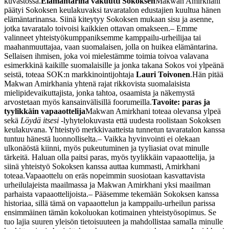
kuvastossa.
Elämäntarina vakuutti Sokoksen
Makwan Amirkhani
päätyi Sokoksen keulakuvaksi tavaratalon edustajien kuultua hänen
elämäntarinansa. Siinä kiteytyy Sokoksen mukaan sisu ja asenne,
jotka tavaratalo toivoisi kaikkien ottavan omakseen.
– Emme
valinneet yhteistyökumppaniksemme kamppailu-urheilijaa tai
maahanmuuttajaa, vaan suomalaisen, jolla on huikea elämäntarina.
Sellaisen ihmisen, joka voi mielestämme toimia toivoa valavana
esimerkkinä kaikille suomalaisille ja jonka takana Sokos voi ylpeänä
seistä, toteaa SOK:n markkinointijohtaja
Lauri Toivonen
.
Hän pitää
Makwan Amirkhania yhtenä rajat rikkovista suomalaisista
mielipidevaikuttajista, jonka tahtoa, osaamista ja näkemystä
arvostetaan myös kansainvälisillä foorumeilla.
Tavoite: paras ja
tyylikkäin vapaaottelija
Makwan Amirkhani toteaa olevansa ylpeä
sekä
Löydä itsesi
-lyhytelokuvasta että uudesta roolistaan Sokoksen
keulakuvana. Yhteistyö merkkivaatteista tunnetun tavaratalon kanssa
tuntuu hänestä luonnolliselta.
– Vaikka hyvinvointi ei olekaan
ulkonäöstä kiinni, myös pukeutuminen ja tyyliasiat ovat minulle
tärkeitä. Haluan olla paitsi paras, myös tyylikkäin vapaaottelija, ja
siinä yhteistyö Sokoksen kanssa auttaa kummasti, Amirkhani
toteaa.
Vapaaottelu on eräs nopeimmin suosiotaan kasvattavista
urheilulajeista maailmassa ja Makwan Amirkhani yksi maailman
parhaista vapaaottelijoista.
– Pääsemme tekemään Sokoksen kanssa
historiaa, sillä tämä on vapaaottelun ja kamppailu-urheilun parissa
ensimmäinen tämän kokoluokan kotimainen yhteistyösopimus. Se
tuo lajia suuren yleisön tietoisuuteen ja mahdollistaa samalla minulle