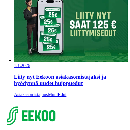
1.1.2026
Liity nyt Eekoon asiakasomistajaksi ja
hyödynnä uudet huippuedut
Asiakasomistajuus
Muut
Edut