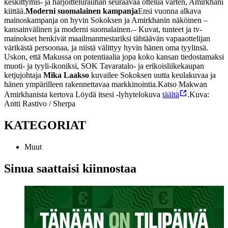
keskittymis- ja harjoittelurauhan seuraavaa ottelua varten, Amirkhani
kiittää.
Moderni suomalainen kampanja
Ensi vuonna alkava
mainoskampanja on hyvin Sokoksen ja Amirkhanin näköinen –
kansainvälinen ja moderni suomalainen.
– Kuvat, tunteet ja tv-
mainokset henkivät maailmanmestariksi tähtäävän vapaaottelijan
värikästä persoonaa, ja niistä välittyy hyvin hänen oma tyylinsä.
Uskon, että Makussa on potentiaalia jopa koko kansan tiedostamaksi
muoti- ja tyyli-ikoniksi, SOK Tavaratalo- ja erikoisliikekaupan
ketjujohtaja
Mika Laakso
kuvailee Sokoksen uutta keulakuvaa ja
hänen ympärilleen rakennettavaa markkinointia.
Katso Makwan
Amirkhanista kertova Löydä itsesi -lyhytelokuva
täältä
.
Kuva:
Antti Rastivo / Sherpa
KATEGORIAT
Muut
Sinua saattaisi kiinnostaa