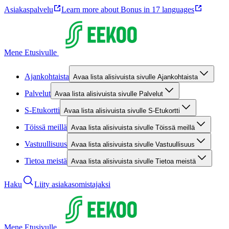
Asiakaspalvelu
Learn more about Bonus in 17 languages
Mene Etusivulle
Ajankohtaista
Avaa lista alisivuista sivulle Ajankohtaista
Palvelut
Avaa lista alisivuista sivulle Palvelut
S-Etukortti
Avaa lista alisivuista sivulle S-Etukortti
Töissä meillä
Avaa lista alisivuista sivulle Töissä meillä
Vastuullisuus
Avaa lista alisivuista sivulle Vastuullisuus
Tietoa meistä
Avaa lista alisivuista sivulle Tietoa meistä
Haku
Liity asiakasomistajaksi
Mene Etusivulle