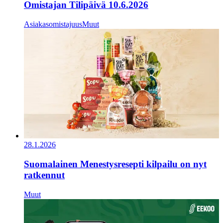
Omistajan Tilipäivä 10.6.2026
Asiakasomistajuus
Muut
28.1.2026
Suomalainen Menestysresepti kilpailu on nyt
ratkennut
Muut