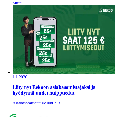
Muut
1.1.2026
Liity nyt Eekoon asiakasomistajaksi ja
hyödynnä uudet huippuedut
Asiakasomistajuus
Muut
Edut