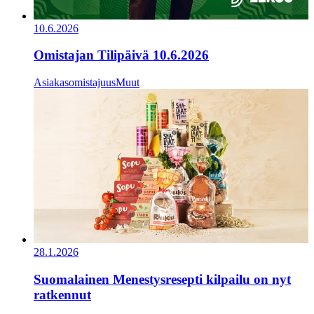
10.6.2026
Omistajan Tilipäivä 10.6.2026
Asiakasomistajuus
Muut
28.1.2026
Suomalainen Menestysresepti kilpailu on nyt
ratkennut