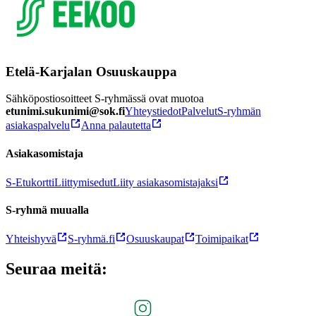
Etelä-Karjalan Osuuskauppa
Sähköpostiosoitteet S-ryhmässä ovat muotoa
etunimi.sukunimi@sok.fi
Yhteystiedot
Palvelut
S-ryhmän
asiakaspalvelu
Anna palautetta
Asiakasomistaja
S-Etukortti
Liittymisedut
Liity asiakasomistajaksi
S-ryhmä muualla
Yhteishyvä
S-ryhmä.fi
Osuuskaupat
Toimipaikat
Seuraa meitä: