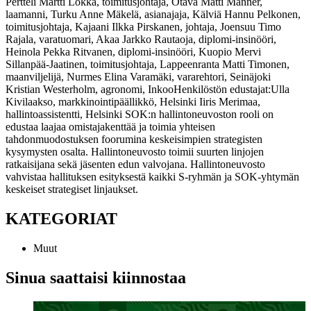
Pertteli
Martti Lokka, toimitusjohtaja, Otava
Matti Manner,
laamanni, Turku
Anne Mäkelä, asianajaja, Kälviä
Hannu Pelkonen,
toimitusjohtaja, Kajaani
Ilkka Pirskanen, johtaja, Joensuu
Timo
Rajala, varatuomari, Akaa
Jarkko Rautaoja, diplomi-insinööri,
Heinola
Pekka Ritvanen, diplomi-insinööri, Kuopio
Mervi
Sillanpää-Jaatinen, toimitusjohtaja, Lappeenranta
Matti Timonen,
maanviljelijä, Nurmes
Elina Varamäki, vararehtori, Seinäjoki
Kristian Westerholm, agronomi, Inkoo
Henkilöstön edustajat:
Ulla
Kivilaakso, markkinointipäällikkö, Helsinki
Iiris Merimaa,
hallintoassistentti, Helsinki
SOK:n hallintoneuvoston rooli on
edustaa laajaa omistajakenttää ja toimia yhteisen
tahdonmuodostuksen foorumina keskeisimpien strategisten
kysymysten osalta. Hallintoneuvosto toimii suurten linjojen
ratkaisijana sekä jäsenten edun valvojana. Hallintoneuvosto
vahvistaa hallituksen esityksestä kaikki S-ryhmän ja SOK-yhtymän
keskeiset strategiset linjaukset.
KATEGORIAT
Muut
Sinua saattaisi kiinnostaa