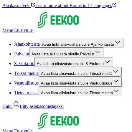
Asiakaspalvelu
Learn more about Bonus in 17 languages
Mene Etusivulle
Ajankohtaista
Avaa lista alisivuista sivulle Ajankohtaista
Palvelut
Avaa lista alisivuista sivulle Palvelut
S-Etukortti
Avaa lista alisivuista sivulle S-Etukortti
Töissä meillä
Avaa lista alisivuista sivulle Töissä meillä
Vastuullisuus
Avaa lista alisivuista sivulle Vastuullisuus
Tietoa meistä
Avaa lista alisivuista sivulle Tietoa meistä
Haku
Liity asiakasomistajaksi
Mene Etusivulle