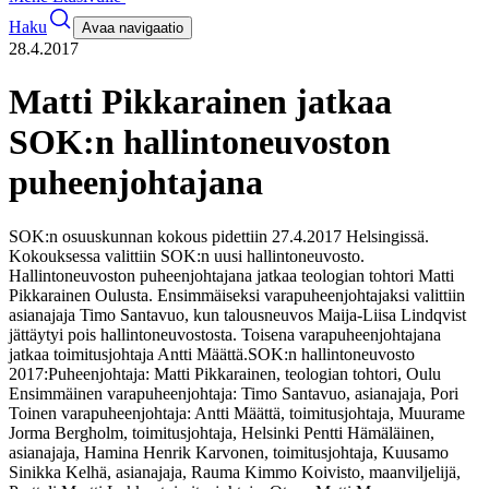
Haku
Avaa navigaatio
28.4.2017
Matti Pikkarainen jatkaa
SOK:n hallintoneuvoston
puheenjohtajana
SOK:n osuuskunnan kokous pidettiin 27.4.2017 Helsingissä.
Kokouksessa valittiin SOK:n uusi hallintoneuvosto.
Hallintoneuvoston puheenjohtajana jatkaa teologian tohtori Matti
Pikkarainen Oulusta. Ensimmäiseksi varapuheenjohtajaksi valittiin
asianajaja Timo Santavuo, kun talousneuvos Maija-Liisa Lindqvist
jättäytyi pois hallintoneuvostosta. Toisena varapuheenjohtajana
jatkaa toimitusjohtaja Antti Määttä.
SOK:n hallintoneuvosto
2017:
Puheenjohtaja: Matti Pikkarainen, teologian tohtori, Oulu
Ensimmäinen varapuheenjohtaja: Timo Santavuo, asianajaja, Pori
Toinen varapuheenjohtaja: Antti Määttä, toimitusjohtaja, Muurame
Jorma Bergholm, toimitusjohtaja, Helsinki
Pentti Hämäläinen,
asianajaja, Hamina
Henrik Karvonen, toimitusjohtaja, Kuusamo
Sinikka Kelhä, asianajaja, Rauma
Kimmo Koivisto, maanviljelijä,