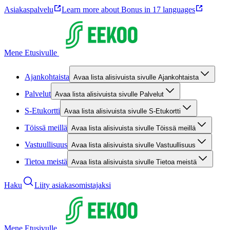
Asiakaspalvelu
Learn more about Bonus in 17 languages
Mene Etusivulle
Ajankohtaista
Avaa lista alisivuista sivulle Ajankohtaista
Palvelut
Avaa lista alisivuista sivulle Palvelut
S-Etukortti
Avaa lista alisivuista sivulle S-Etukortti
Töissä meillä
Avaa lista alisivuista sivulle Töissä meillä
Vastuullisuus
Avaa lista alisivuista sivulle Vastuullisuus
Tietoa meistä
Avaa lista alisivuista sivulle Tietoa meistä
Haku
Liity asiakasomistajaksi
Mene Etusivulle