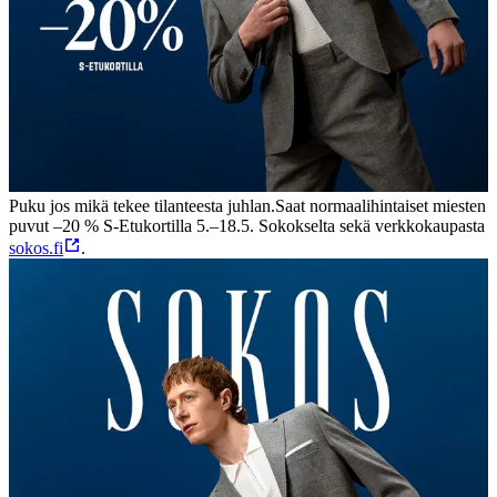
Puku jos mikä tekee tilanteesta juhlan.
Saat normaalihintaiset miesten
puvut –20 % S-Etukortilla 5.–18.5. Sokokselta sekä verkkokaupasta
sokos.fi
.