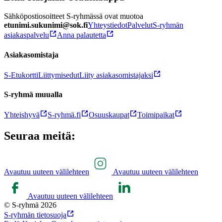
Sähköpostiosoitteet S-ryhmässä ovat muotoa
etunimi.sukunimi@sok.fi
Yhteystiedot
Palvelut
S-ryhmän
asiakaspalvelu
Anna palautetta
Asiakasomistaja
S-Etukortti
Liittymisedut
Liity asiakasomistajaksi
S-ryhmä muualla
Yhteishyvä
S-ryhmä.fi
Osuuskaupat
Toimipaikat
Seuraa meitä:
Avautuu uuteen välilehteen
Avautuu uuteen välilehteen
Avautuu uuteen välilehteen
© S-ryhmä 2026
S-ryhmän tietosuoja