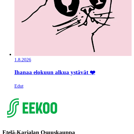
1.8.2026
Ihanaa elokuun alkua ystävät ❤️
Edut
Etelä-Karjalan Osuuskauppa