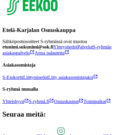
Etelä-Karjalan Osuuskauppa
Sähköpostiosoitteet S-ryhmässä ovat muotoa
etunimi.sukunimi@sok.fi
Yhteystiedot
Palvelut
S-ryhmän
asiakaspalvelu
Anna palautetta
Asiakasomistaja
S-Etukortti
Liittymisedut
Liity asiakasomistajaksi
S-ryhmä muualla
Yhteishyvä
S-ryhmä.fi
Osuuskaupat
Toimipaikat
Seuraa meitä: