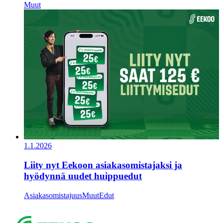
Muut
1.1.2026
Liity nyt Eekoon asiakasomistajaksi ja
hyödynnä uudet huippuedut
Asiakasomistajuus
Muut
Edut