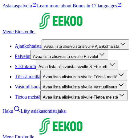
Asiakaspalvelu
Learn more about Bonus in 17 languages
Mene Etusivulle
Ajankohtaista
Avaa lista alisivuista sivulle Ajankohtaista
Palvelut
Avaa lista alisivuista sivulle Palvelut
S-Etukortti
Avaa lista alisivuista sivulle S-Etukortti
Töissä meillä
Avaa lista alisivuista sivulle Töissä meillä
Vastuullisuus
Avaa lista alisivuista sivulle Vastuullisuus
Tietoa meistä
Avaa lista alisivuista sivulle Tietoa meistä
Haku
Liity asiakasomistajaksi
Mene Etusivulle