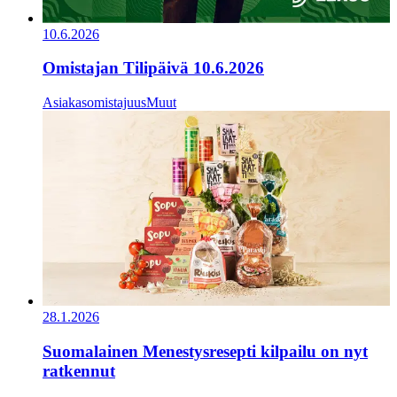
10.6.2026
Omistajan Tilipäivä 10.6.2026
Asiakasomistajuus
Muut
28.1.2026
Suomalainen Menestysresepti kilpailu on nyt
ratkennut