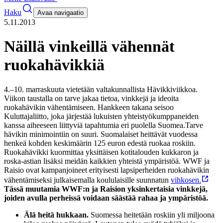
Haku
Avaa navigaatio
5.11.2013
Näillä vinkeillä vähennät
ruokahävikkiä
4.–10. marraskuuta vietetään valtakunnallista Hävikkiviikkoa.
Viikon taustalla on tarve jakaa tietoa, vinkkejä ja ideoita
ruokahävikin vähentämiseen. Hankkeen takana seisoo
Kuluttajaliitto, joka järjestää lukuisten yhteistyökumppaneiden
kanssa aiheeseen liittyviä tapahtumia eri puolella Suomea.
Tarve
hävikin minimointiin on suuri. Suomalaiset heittävät vuodessa
henkeä kohden keskimäärin 125 euron edestä ruokaa roskiin.
Ruokahävikki kuormittaa yksittäisen kotitalouden kukkaron ja
roska-astian lisäksi meidän kaikkien yhteistä ympäristöä.
WWF ja
Raisio ovat kampanjoineet erityisesti lapsiperheiden ruokahävikin
vähentämiseksi julkaisemalla koululaisille suunnatun
vihkosen.
Tässä muutamia WWF:n ja Raision yksinkertaisia vinkkejä,
joiden avulla perheissä voidaan säästää rahaa ja ympäristöä.
Älä heitä hukkaan.
Suomessa heitetään roskiin yli miljoona