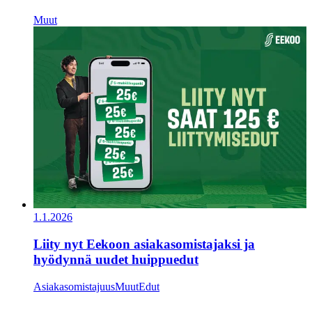
Muut
1.1.2026
Liity nyt Eekoon asiakasomistajaksi ja
hyödynnä uudet huippuedut
Asiakasomistajuus
Muut
Edut