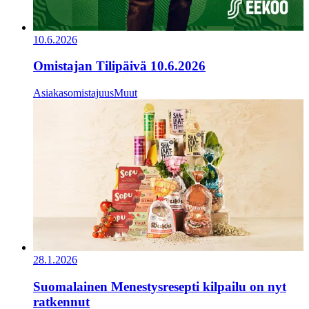
10.6.2026
Omistajan Tilipäivä 10.6.2026
Asiakasomistajuus
Muut
28.1.2026
Suomalainen Menestysresepti kilpailu on nyt
ratkennut