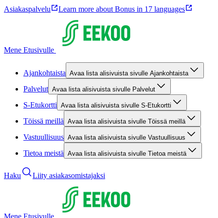
Asiakaspalvelu
Learn more about Bonus in 17 languages
Mene Etusivulle
Ajankohtaista
Avaa lista alisivuista sivulle Ajankohtaista
Palvelut
Avaa lista alisivuista sivulle Palvelut
S-Etukortti
Avaa lista alisivuista sivulle S-Etukortti
Töissä meillä
Avaa lista alisivuista sivulle Töissä meillä
Vastuullisuus
Avaa lista alisivuista sivulle Vastuullisuus
Tietoa meistä
Avaa lista alisivuista sivulle Tietoa meistä
Haku
Liity asiakasomistajaksi
Mene Etusivulle