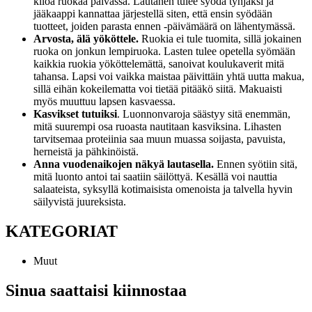
kiloa ruokaa päivässä. Lautanen tulee syödä tyhjäksi ja
jääkaappi kannattaa järjestellä siten, että ensin syödään
tuotteet, joiden parasta ennen -päivämäärä on lähentymässä.
Arvosta, älä yököttele.
Ruokia ei tule tuomita, sillä jokainen
ruoka on jonkun lempiruoka. Lasten tulee opetella syömään
kaikkia ruokia yököttelemättä, sanoivat koulukaverit mitä
tahansa. Lapsi voi vaikka maistaa päivittäin yhtä uutta makua,
sillä eihän kokeilematta voi tietää pitääkö siitä. Makuaisti
myös muuttuu lapsen kasvaessa.
Kasvikset tutuiksi
. Luonnonvaroja säästyy sitä enemmän,
mitä suurempi osa ruoasta nautitaan kasviksina. Lihasten
tarvitsemaa proteiinia saa muun muassa soijasta, pavuista,
herneistä ja pähkinöistä.
Anna vuodenaikojen näkyä lautasella.
Ennen syötiin sitä,
mitä luonto antoi tai saatiin säilöttyä. Kesällä voi nauttia
salaateista, syksyllä kotimaisista omenoista ja talvella hyvin
säilyvistä juureksista.
KATEGORIAT
Muut
Sinua saattaisi kiinnostaa