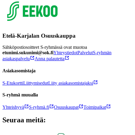
Etelä-Karjalan Osuuskauppa
Sähköpostiosoitteet S-ryhmässä ovat muotoa
etunimi.sukunimi@sok.fi
Yhteystiedot
Palvelut
S-ryhmän
asiakaspalvelu
Anna palautetta
Asiakasomistaja
S-Etukortti
Liittymisedut
Liity asiakasomistajaksi
S-ryhmä muualla
Yhteishyvä
S-ryhmä.fi
Osuuskaupat
Toimipaikat
Seuraa meitä: