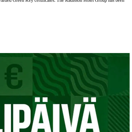
 awarded Green Key certificates. The Radisson Hotel Group has been