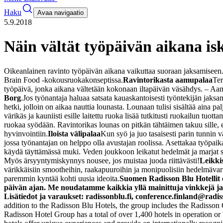
Haku
Avaa navigaatio
5.9.2018
Näin vältät työpäivän aikana i
Oikeanlainen ravinto työpäivän aikana vaikuttaa suoraan jaksamiseen. 
Brain Food -kokousruokakonseptissa.
Ravintorikasta aamupalaa
Ter
työpäivä, jonka aikana vältetään kokonaan iltapäivän väsähdys.
– Aam
Borg
.
Jos työnantaja haluaa satsata kauaskantoisesti työntekijän jak
hetki, jolloin on aikaa nauttia lounasta. Lounaan tulisi sisältää aina 
värikäs ja kauniisti esille laitettu ruoka lisää tutkitusti ruokailun tuo
ruokaa syödään.
Ravintorikas lounas on pitkän tähtäimen takuu sille,
hyvinvointiin.
Iloista välipalaa
Kun syö ja juo tasaisesti parin tunnin
jossa työnantajan on helppo olla avustajan roolissa. Asettakaa työpaik
käydä täyttämässä muki. Veden joukkoon leikatut hedelmät ja marjat sek
Myös ärsyyntymiskynnys nousee, jos muistaa juoda riittävästi!
Leikki
värikkäisiin smootheihin, raakapuuroihin ja monipuolisiin hedelmävarta
paremmin kyntää kohti uusia ideoita.
Suomen Radisson Blu Hotellit 
päivän ajan. Me noudatamme kaikkia yllä mainittuja vinkkejä ja t
Lisätiedot ja varaukset: radissonblu.fi, conference.finland@radi
addition to the Radisson Blu Hotels, the group includes the Radisson
Radisson Hotel Group has a total of over 1,400 hotels in operation o