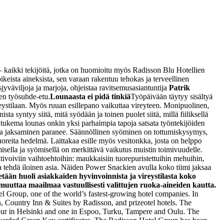
– kaikki tekijöitä, jotka on huomioitu myös Radisson Blu Hotellien
eista aineksista, sen varaan rakentuu tehokas ja terveellinen
jyväviljoja ja marjoja, ohjeistaa ravitsemusasiantuntija
Patrik
en työsuhde-etu.
Lounaasta ei pidä tinkiä
Työpäivään täytyy sisältyä
vireystilaan. Myös ruuan esillepano vaikuttaa vireyteen. Monipuolinen,
sta syntyy siitä, mitä syödään ja toinen puolet siitä, millä fiiliksellä
 tukema lounas onkin yksi parhaimpia tapoja satsata työntekijöiden
a ja jaksaminen paranee. Säännöllinen syöminen on tottumiskysymys,
uoreita hedelmä. Laittakaa esille myös vesitonkka, josta on helppo
isella ja syömisellä on merkittävä vaikutus muistin toimivuudelle.
tivoiviin vaihtoehtoihin: maukkaisiin tuorepuristettuihin mehuihin,
aa tehdä iloinen asia. Näiden Power Snackien avulla koko tiimi jaksaa
ään huoli asiakkaiden hyvinvoinnista ja vireystilasta koko
muuttaa maailmaa vastuullisesti valittujen ruoka-aineiden kautta.
tel Group, one of the world’s fastest-growing hotel companies. In
, Country Inn & Suites by Radisson, and prizeotel hotels. The
 four in Helsinki and one in Espoo, Turku, Tampere and Oulu. The