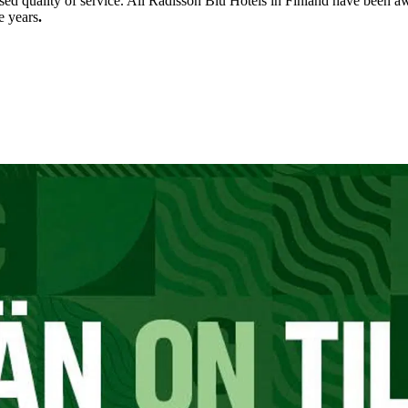
nised quality of service. All Radisson Blu Hotels in Finland have been
e years
.