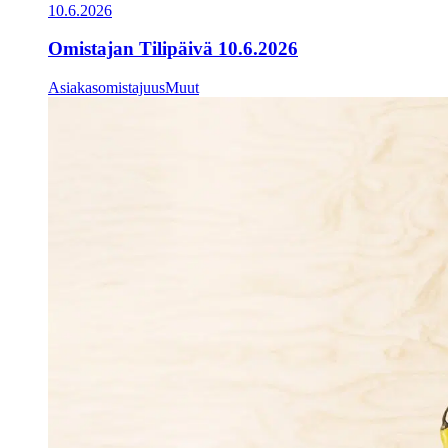
10.6.2026
Omistajan Tilipäivä 10.6.2026
Asiakasomistajuus
Muut