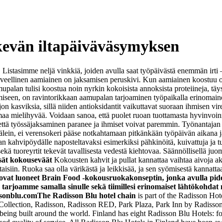
skevän iltapäiväväsymyksen
Listasimme neljä vinkkiä, joiden avulla saat työpäivästä enemmän irti 
veellinen aamiainen on jaksamisen peruskivi. Kun aamiainen koostuu oik
upalan tulisi koostua noin nyrkin kokoisista annoksista proteiineja, täys
samiseen, on ravintorikkaan aamupalan tarjoaminen työpaikalla erinomain
paljon kasviksia, sillä niiden antioksidantit vaikuttavat suoraan ihmisen 
ttamaa mielihyvää. Voidaan sanoa, että puolet ruoan tuottamasta hyvinvoinni
 että työssäjaksaminen paranee ja ihmiset voivat paremmin. Työnantajan
 välein, ei verensokeri pääse notkahtamaan pitkänkään työpäivän aikan
an kahvipöydälle naposteltavaksi esimerkiksi pähkinöitä, kuivattuja ja t
ä tuoreyrtit tekevät tavallisesta vedestä kiehtovaa. Säännöllisellä juom
sät kokouseväät
Kokousten kahvit ja pullat kannattaa vaihtaa aivoja ak
isiin. Ruoka saa olla värikästä ja leikkisää, ja sen syömisestä kannatt
ovat luoneet Brain Food -kokousruokakonseptin, jonka avulla pidet
arjoamme samalla sinulle sekä tiimillesi erinomaiset lähtökohdat 
ssonblu.com
The Radisson Blu hotel chain
is part of the Radisson Ho
 Collection, Radisson, Radisson RED, Park Plaza, Park Inn by Radisson
r being built around the world. Finland has eight Radisson Blu Hotels: