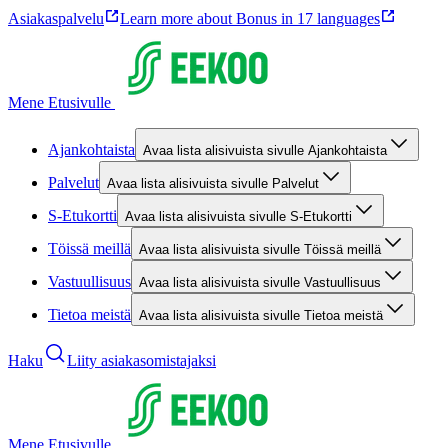
Asiakaspalvelu
Learn more about Bonus in 17 languages
Mene Etusivulle
Ajankohtaista
Avaa lista alisivuista sivulle Ajankohtaista
Palvelut
Avaa lista alisivuista sivulle Palvelut
S-Etukortti
Avaa lista alisivuista sivulle S-Etukortti
Töissä meillä
Avaa lista alisivuista sivulle Töissä meillä
Vastuullisuus
Avaa lista alisivuista sivulle Vastuullisuus
Tietoa meistä
Avaa lista alisivuista sivulle Tietoa meistä
Haku
Liity asiakasomistajaksi
Mene Etusivulle