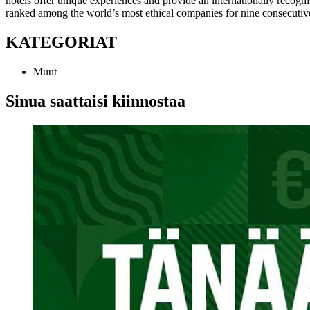
hotels offer unique experiences and provide an internationally recog
ranked among the world’s most ethical companies for nine consecutiv
KATEGORIAT
Muut
Sinua saattaisi kiinnostaa