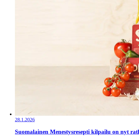
28.1.2026
Suomalainen Menestysresepti kilpailu on nyt ra