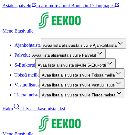
Asiakaspalvelu
Learn more about Bonus in 17 languages
Mene Etusivulle
Ajankohtaista
Avaa lista alisivuista sivulle Ajankohtaista
Palvelut
Avaa lista alisivuista sivulle Palvelut
S-Etukortti
Avaa lista alisivuista sivulle S-Etukortti
Töissä meillä
Avaa lista alisivuista sivulle Töissä meillä
Vastuullisuus
Avaa lista alisivuista sivulle Vastuullisuus
Tietoa meistä
Avaa lista alisivuista sivulle Tietoa meistä
Haku
Liity asiakasomistajaksi
Mene Etusivulle