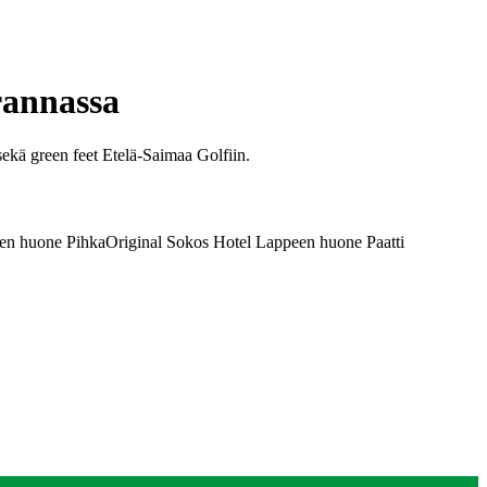
rannassa
sekä green feet Etelä-Saimaa Golfiin.
een huone Pihka
Original Sokos Hotel Lappeen huone Paatti