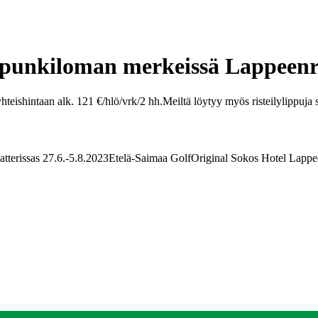
upunkiloman merkeissä Lappeen
hteishintaan alk. 121 €/hlö/vrk/2 hh.
Meiltä löytyy myös risteilylippuja 
tterissas 27.6.-5.8.2023
Etelä-Saimaa Golf
Original Sokos Hotel Lapp