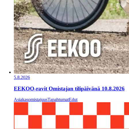
5.8.2026
EEKOO-ravit Omistajan tilipäivänä 10.8.2026
Asiakasomistajuus
Tapahtumat
Edut