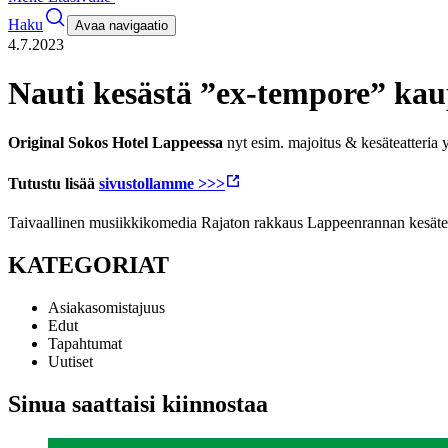
Haku
Avaa navigaatio
4.7.2023
Nauti kesästä ”ex-tempore” ka
Original Sokos Hotel Lappeessa
nyt esim. majoitus & kesäteatteria y
Tutustu lisää
sivustollamme >>>
Taivaallinen musiikkikomedia Rajaton rakkaus Lappeenrannan kesätea
KATEGORIAT
Asiakasomistajuus
Edut
Tapahtumat
Uutiset
Sinua saattaisi kiinnostaa