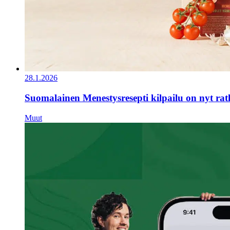
28.1.2026
Suomalainen Menestysresepti kilpailu on nyt ra
Muut