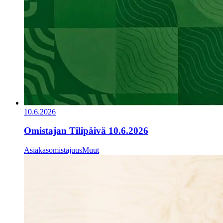
10.6.2026
Omistajan Tilipäivä 10.6.2026
Asiakasomistajuus
Muut