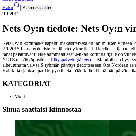
Haku
Avaa navigaatio
9.1.2015
Nets Oy:n tiedote: Nets Oy:n v
Nets Oy:n korttimaksutapahtumakäsittelyssä on inhimillisen virheen j
2.1.2015.
Korjausaineistot on lähetetty korttien liikkeellelaskijapankei
rahat palautuvat tileille automaattisesti.
Mikäli kortinhaltijalle on virhe
NETS tai sähköpostitse:
Tilityspalvelut@nets.eu
. Mahdollisen hyvitysv
aiheutunutta vaivaa.
S-ryhmän päivitys tiedotteeseen:
Osa Nordean asiak
Kaikki korjaukset pankki pyrkii tekemään kuitenkin tämän päivän aik
KATEGORIAT
Muut
Sinua saattaisi kiinnostaa