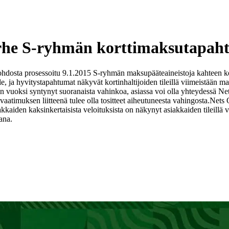
irhe S-ryhmän korttimaksutapaht
ohdosta prosessoitu 9.1.2015 S-ryhmän maksupääteaineistoja kahteen ker
lle, ja hyvitystapahtumat näkyvät kortinhaltijoiden tileillä viimeistään 
en vuoksi syntynyt suoranaista vahinkoa, asiassa voi olla yhteydessä Net
aatimuksen liitteenä tulee olla tositteet aiheutuneesta vahingosta.
Nets O
kaiden kaksinkertaisista veloituksista on näkynyt asiakkaiden tileillä va
ana.