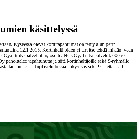
umien käsittelyssä
taan. Kyseessä olevat korttitapahtumat on tehty alun perin
maanantaina 12.1.2015. Kortinhaltijoiden ei tarvitse tehdä mitään, vaan
s Oy:n tilityspalveluihin; osoite: Nets Oy, Tilityspalvelut, 00050
y pahoittelee tapahtunutta ja siitä kortinhaltijoille sekä S-ryhmälle
sta tänään 12.1. Tuplaveloituksia näkyy siis sekä 9.1. että 12.1.