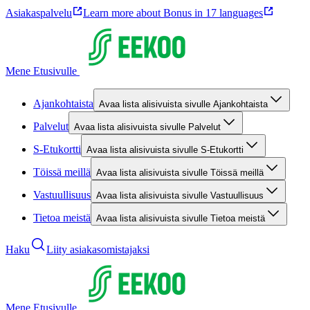
Asiakaspalvelu
Learn more about Bonus in 17 languages
Mene Etusivulle
Ajankohtaista
Avaa lista alisivuista sivulle Ajankohtaista
Palvelut
Avaa lista alisivuista sivulle Palvelut
S-Etukortti
Avaa lista alisivuista sivulle S-Etukortti
Töissä meillä
Avaa lista alisivuista sivulle Töissä meillä
Vastuullisuus
Avaa lista alisivuista sivulle Vastuullisuus
Tietoa meistä
Avaa lista alisivuista sivulle Tietoa meistä
Haku
Liity asiakasomistajaksi
Mene Etusivulle