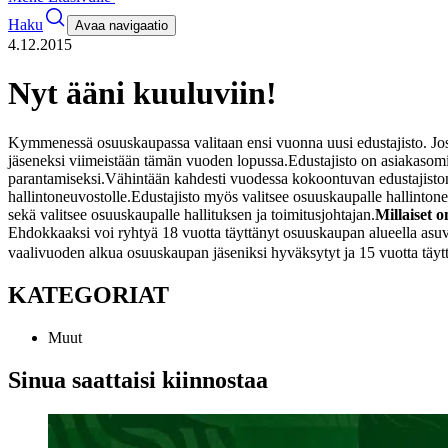
Haku
Avaa navigaatio
4.12.2015
Nyt ääni kuuluviin!
Kymmenessä osuuskaupassa valitaan ensi vuonna uusi edustajisto. Jos si
jäseneksi viimeistään tämän vuoden lopussa.
Edustajisto on asiakasomi
parantamiseksi.
Vähintään kahdesti vuodessa kokoontuvan edustajiston 
hallintoneuvostolle.
Edustajisto myös valitsee osuuskaupalle hallintone
sekä valitsee osuuskaupalle hallituksen ja toimitusjohtajan.
Millaiset o
Ehdokkaaksi voi ryhtyä 18 vuotta täyttänyt osuuskaupan alueella asuv
vaalivuoden alkua osuuskaupan jäseniksi hyväksytyt ja 15 vuotta täytt
KATEGORIAT
Muut
Sinua saattaisi kiinnostaa