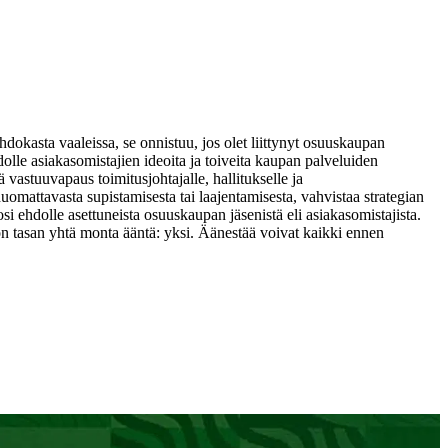
dokasta vaaleissa, se onnistuu, jos olet liittynyt osuuskaupan
olle asiakasomistajien ideoita ja toiveita kaupan palveluiden
astuuvapaus toimitusjohtajalle, hallitukselle ja
omattavasta supistamisesta tai laajentamisesta, vahvistaa strategian
osi ehdolle asettuneista osuuskaupan jäsenistä eli asiakasomistajista.
on tasan yhtä monta ääntä: yksi. Äänestää voivat kaikki ennen