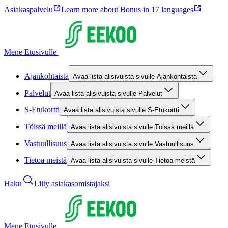
Asiakaspalvelu
Learn more about Bonus in 17 languages
Mene Etusivulle
Ajankohtaista
Avaa lista alisivuista sivulle Ajankohtaista
Palvelut
Avaa lista alisivuista sivulle Palvelut
S-Etukortti
Avaa lista alisivuista sivulle S-Etukortti
Töissä meillä
Avaa lista alisivuista sivulle Töissä meillä
Vastuullisuus
Avaa lista alisivuista sivulle Vastuullisuus
Tietoa meistä
Avaa lista alisivuista sivulle Tietoa meistä
Haku
Liity asiakasomistajaksi
Mene Etusivulle