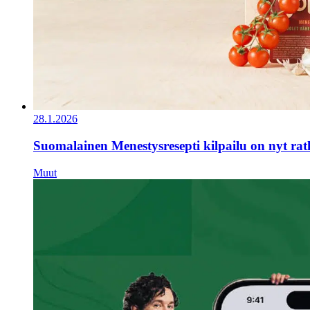
28.1.2026
Suomalainen Menestysresepti kilpailu on nyt ra
Muut