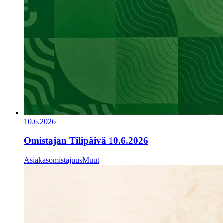
10.6.2026
Omistajan Tilipäivä 10.6.2026
Asiakasomistajuus
Muut