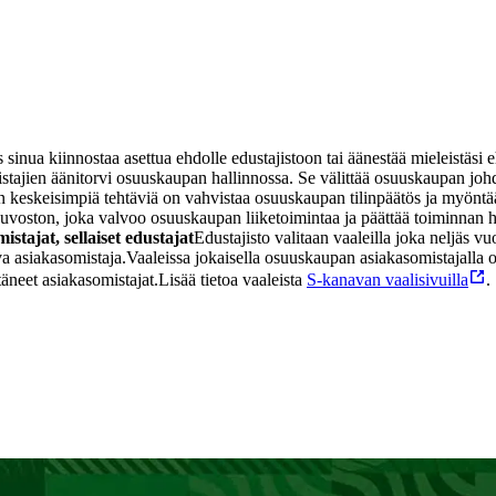
nua kiinnostaa asettua ehdolle edustajistoon tai äänestää mieleistäsi eh
stajien äänitorvi osuuskaupan hallinnossa. Se välittää osuuskaupan johd
keskeisimpiä tehtäviä on vahvistaa osuuskaupan tilinpäätös ja myöntää v
uvoston, joka valvoo osuuskaupan liiketoimintaa ja päättää toiminnan hu
mistajat, sellaiset edustajat
Edustajisto valitaan vaaleilla joka neljäs vu
a asiakasomistaja.
Vaaleissa jokaisella osuuskaupan asiakasomistajalla 
äneet asiakasomistajat.
Lisää tietoa vaaleista
S-kanavan vaalisivuilla
.