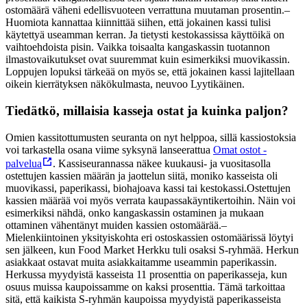
ostomäärä väheni edellisvuoteen verrattuna muutaman prosentin.
–
Huomiota kannattaa kiinnittää siihen, että jokainen kassi tulisi
käytettyä useamman kerran. Ja tietysti kestokassissa käyttöikä on
vaihtoehdoista pisin. Vaikka toisaalta kangaskassin tuotannon
ilmastovaikutukset ovat suuremmat kuin esimerkiksi muovikassin.
Loppujen lopuksi tärkeää on myös se, että jokainen kassi lajitellaan
oikein kierrätyksen näkökulmasta, neuvoo Lyytikäinen.
Tiedätkö, millaisia kasseja ostat ja kuinka paljon?
Omien kassitottumusten seuranta on nyt helppoa, sillä kassiostoksia
voi tarkastella osana viime syksynä lanseerattua
Omat ostot -
palvelua
. Kassiseurannassa näkee kuukausi- ja vuositasolla
ostettujen kassien määrän ja jaottelun siitä, moniko kasseista oli
muovikassi, paperikassi, biohajoava kassi tai kestokassi.
Ostettujen
kassien määrää voi myös verrata kaupassakäyntikertoihin. Näin voi
esimerkiksi nähdä, onko kangaskassin ostaminen ja mukaan
ottaminen vähentänyt muiden kassien ostomäärää.
–
Mielenkiintoinen yksityiskohta eri ostoskassien ostomäärissä löytyi
sen jälkeen, kun Food Market Herkku tuli osaksi S-ryhmää. Herkun
asiakkaat ostavat muita asiakkaitamme useammin paperikassin.
Herkussa myydyistä kasseista 11 prosenttia on paperikasseja, kun
osuus muissa kaupoissamme on kaksi prosenttia. Tämä tarkoittaa
sitä, että kaikista S-ryhmän kaupoissa myydyistä paperikasseista