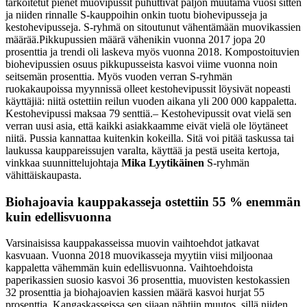
tarkoitetut pienet muovipussit puhuttivat paljon muutama vuosi sitten
ja niiden rinnalle S-kauppoihin onkin tuotu biohevipusseja ja
kestohevipusseja. S-ryhmä on sitoutunut vähentämään muovikassien
määrää.
Pikkupussien määrä vähenikin vuonna 2017 jopa 20
prosenttia ja trendi oli laskeva myös vuonna 2018. Kompostoituvien
biohevipussien osuus pikkupusseista kasvoi viime vuonna noin
seitsemän prosenttia. Myös vuoden verran S-ryhmän
ruokakaupoissa myynnissä olleet kestohevipussit löysivät nopeasti
käyttäjiä: niitä ostettiin reilun vuoden aikana yli 200 000 kappaletta.
Kestohevipussi maksaa 79 senttiä.
– Kestohevipussit ovat vielä sen
verran uusi asia, että kaikki asiakkaamme eivät vielä ole löytäneet
niitä. Pussia kannattaa kuitenkin kokeilla. Sitä voi pitää taskussa tai
laukussa kauppareissujen varalta, käyttää ja pestä useita kertoja,
vinkkaa suunnittelujohtaja
Mika Lyytikäinen
S-ryhmän
vähittäiskaupasta.
Biohajoavia kauppakasseja ostettiin 55 % enemmän
kuin edellisvuonna
Varsinaisissa kauppakasseissa muovin vaihtoehdot jatkavat
kasvuaan. Vuonna 2018 muovikasseja myytiin viisi miljoonaa
kappaletta vähemmän kuin edellisvuonna. Vaihtoehdoista
paperikassien suosio kasvoi 36 prosenttia, muovisten kestokassien
32 prosenttia ja biohajoavien kassien määrä kasvoi hurjat 55
prosenttia. Kangaskasseissa sen sijaan nähtiin muutos, sillä niiden