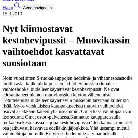
Haku
Avaa navigaatio
15.3.2019
Nyt kiinnostavat
kestohevipussit – Muovikassin
vaihtoehdot kasvattavat
suosiotaan
Noin vuosi sitten S-ruokakauppojen hedelmä- ja vihannesosastoille
tuotiin asiakkaille pikkupussien ja biohevipussien rinnalle
vaihtoehdoksi uudelleenkäytettävät kestohevipussit. Ne ovat
edesauttaneet pienten muovipussien käytön vähenemistä.
Totuttelemista uudelleenkäytettäviin pusseihin tarvitaan kuitenkin
lisää. Myös varsinaisissa kauppakasseissa muovin vaihtoehdot
osuvat asiakkaan käteen yhä useammin. Omia kassivalintojaan voi
itse seurata Omat ostot -palvelussa.
Kannatko kauppareissulla
mukanasi kestokassia ja jopa kestohevipussia? Jos kannat, niin olet
osa jatkuvasti kasvavaa edelläkävijäjoukkoa. Yhä useampi miettii
vaihtoehtoja muoville.
Erityisesti hedelmille ja vihanneksille