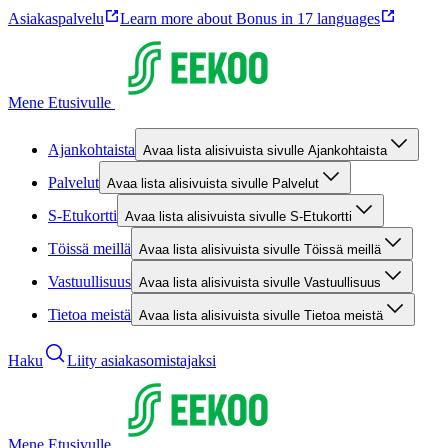
Asiakaspalvelu
Learn more about Bonus in 17 languages
Mene Etusivulle
Ajankohtaista
Avaa lista alisivuista sivulle Ajankohtaista
Palvelut
Avaa lista alisivuista sivulle Palvelut
S-Etukortti
Avaa lista alisivuista sivulle S-Etukortti
Töissä meillä
Avaa lista alisivuista sivulle Töissä meillä
Vastuullisuus
Avaa lista alisivuista sivulle Vastuullisuus
Tietoa meistä
Avaa lista alisivuista sivulle Tietoa meistä
Haku
Liity asiakasomistajaksi
Mene Etusivulle