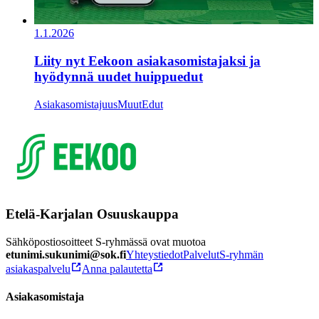
1.1.2026
Liity nyt Eekoon asiakasomistajaksi ja
hyödynnä uudet huippuedut
Asiakasomistajuus
Muut
Edut
Etelä-Karjalan Osuuskauppa
Sähköpostiosoitteet S-ryhmässä ovat muotoa
etunimi.sukunimi@sok.fi
Yhteystiedot
Palvelut
S-ryhmän
asiakaspalvelu
Anna palautetta
Asiakasomistaja