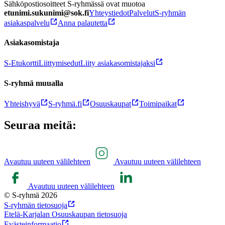
Sähköpostiosoitteet S-ryhmässä ovat muotoa
etunimi.sukunimi@sok.fi
Yhteystiedot
Palvelut
S-ryhmän
asiakaspalvelu
Anna palautetta
Asiakasomistaja
S-Etukortti
Liittymisedut
Liity asiakasomistajaksi
S-ryhmä muualla
Yhteishyvä
S-ryhmä.fi
Osuuskaupat
Toimipaikat
Seuraa meitä:
Avautuu uuteen välilehteen
Avautuu uuteen välilehteen
Avautuu uuteen välilehteen
© S-ryhmä 2026
S-ryhmän tietosuoja
Etelä-Karjalan Osuuskaupan tietosuoja
Evästeinformaatio