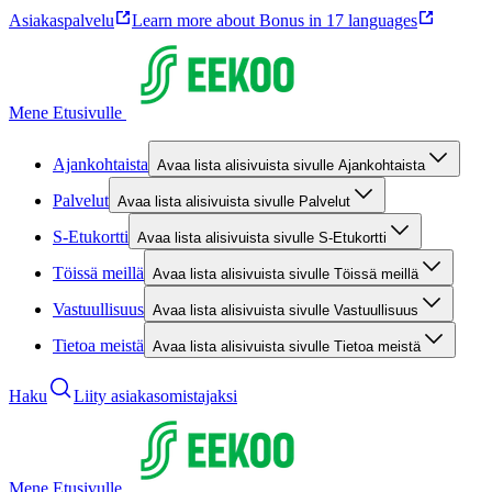
Asiakaspalvelu
Learn more about Bonus in 17 languages
Mene Etusivulle
Ajankohtaista
Avaa lista alisivuista sivulle Ajankohtaista
Palvelut
Avaa lista alisivuista sivulle Palvelut
S-Etukortti
Avaa lista alisivuista sivulle S-Etukortti
Töissä meillä
Avaa lista alisivuista sivulle Töissä meillä
Vastuullisuus
Avaa lista alisivuista sivulle Vastuullisuus
Tietoa meistä
Avaa lista alisivuista sivulle Tietoa meistä
Haku
Liity asiakasomistajaksi
Mene Etusivulle