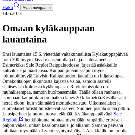
Haku
Avaa navigaatio
14.6.2013
Omaan kyläkauppaan
lauantaina
Ensi lauantaina 15.6. vietetään valtakunnallista Kyläkauppapäivää
noin 300 myymälässä maaseudulla ja haja-asutusalueella.
Esimerkiksi Sale Replot Raippaluodossa järjestää asiakkaille
kahvitusta ja maistiaisia. Kaupan pihaan saapuu myös
loimulohimyyjä.
Talvisin Raippaluodon kaduilla on hiljaisempaa.
Omakotitalojen ikkunoista kajastaa valoa, samoin saarella
sijaitsevista kolmesta kyläkaupasta. Ravintoloissakin on
rauhallisempaa, samoin huoltoasemalla. Täällä ollaan rauhassa,
isompaan kaupunkiin on matkaa lähes 20 kilometriä.
Kesällä saari
herää eloon, kun väkimäärä moninkertaistuu. Ulkomaalaiset ja
suomalaiset turistit huristelevat saareen Suomen pisintä siltaa pitkin.
Lapsiperheet ja nuoret tuovat elämää.
Kyläkauppapäivänä
Sale
Replotin
henkilökunta odottaa myymälän ympärille erityisen
paljon väkeä, onhan kesälomakausi jo alkanut. Samana päivänä
juhlitaan myymälän 1-vuotissyntymäpäivää.
Asiakkaille on tarjolla