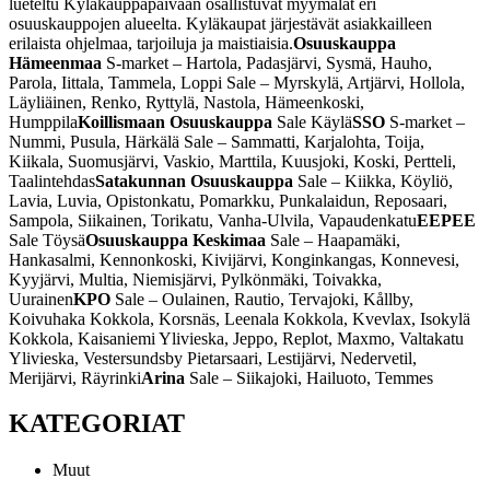
lueteltu Kyläkauppapäivään osallistuvat myymälät eri
osuuskauppojen alueelta. Kyläkaupat järjestävät asiakkailleen
erilaista ohjelmaa, tarjoiluja ja maistiaisia.
Osuuskauppa
Hämeenmaa
S-market – Hartola, Padasjärvi, Sysmä, Hauho,
Parola, Iittala, Tammela, Loppi
Sale – Myrskylä, Artjärvi, Hollola,
Läyliäinen, Renko, Ryttylä, Nastola, Hämeenkoski,
Humppila
Koillismaan Osuuskauppa
Sale Käylä
SSO
S-market –
Nummi, Pusula, Härkälä
Sale – Sammatti, Karjalohta, Toija,
Kiikala, Suomusjärvi, Vaskio, Marttila, Kuusjoki, Koski, Pertteli,
Taalintehdas
Satakunnan Osuuskauppa
Sale – Kiikka, Köyliö,
Lavia, Luvia, Opistonkatu, Pomarkku, Punkalaidun, Reposaari,
Sampola, Siikainen, Torikatu, Vanha-Ulvila, Vapaudenkatu
EEPEE
Sale Töysä
Osuuskauppa Keskimaa
Sale – Haapamäki,
Hankasalmi, Kennonkoski, Kivijärvi, Konginkangas, Konnevesi,
Kyyjärvi, Multia, Niemisjärvi, Pylkönmäki, Toivakka,
Uurainen
KPO
Sale – Oulainen, Rautio, Tervajoki, Kållby,
Koivuhaka Kokkola, Korsnäs, Leenala Kokkola, Kvevlax, Isokylä
Kokkola, Kaisaniemi Ylivieska, Jeppo, Replot, Maxmo, Valtakatu
Ylivieska, Vestersundsby Pietarsaari, Lestijärvi, Nedervetil,
Merijärvi, Räyrinki
Arina
Sale – Siikajoki, Hailuoto, Temmes
KATEGORIAT
Muut