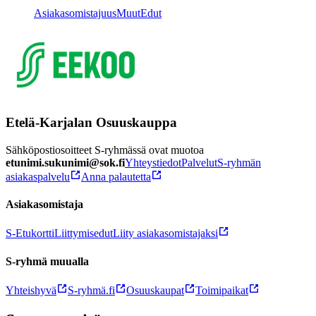
Asiakasomistajuus
Muut
Edut
Etelä-Karjalan Osuuskauppa
Sähköpostiosoitteet S-ryhmässä ovat muotoa
etunimi.sukunimi@sok.fi
Yhteystiedot
Palvelut
S-ryhmän
asiakaspalvelu
Anna palautetta
Asiakasomistaja
S-Etukortti
Liittymisedut
Liity asiakasomistajaksi
S-ryhmä muualla
Yhteishyvä
S-ryhmä.fi
Osuuskaupat
Toimipaikat