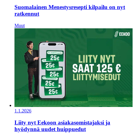
Suomalainen Menestysresepti kilpailu on nyt
ratkennut
Muut
1.1.2026
Liity nyt Eekoon asiakasomistajaksi ja
hyödynnä uudet huippuedut