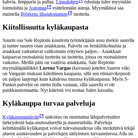
kahvia, limpparia ja pullaa.
Linnalohen
edustaja tulee myymään
loimulohta ja
Automaa
esittelemään autoja. Myymälässä saa
maistella
Björkens lihajalostamon
tuotteita.
Kiitollisuutta kyläkaupasta
Suurin osa Sale Replotin kuudesta työntekijästä asuu itsekin saarella
ja tuntee suuren osan asiakkaista. Palvelu on henkilökohtaista ja
asiakkaat vaikuttavat valikoimiin erityisen paljon.
– Asiakkaat
kaipaavat ruotsalaisia tuotteita tai tuotteita, joissa on ruotsalainen
vaikutus. Meillä päin on vaativia asiakkaita, Sale Replotin
myymäläpäällikkö
Lorena Vargas
(kuvassa) juttelee.
Saaren väki
on Vargasin mukaan kiitollinen kaupasta, sillä sen elintarvikepuoli
on paljon laajempi kuin kahdessa muussa kyläkaupassa. Myös S-
Pankin palvelut on otettu ilolla vastaan, sillä saarella ei ole
pankkiautomaattia. Nyt käteistä voi nostaa Salen kassalta.
Kyläkauppa turvaa palveluja
Kyläkauppapäivän
tarkoitus on muistuttaa lähipalveluiden
tärkeydestä haja-asutusalueella ja maaseudulla. Palveluja
kehittämällä kyläkaupat voivat tulevaisuudessa olla merkittävä tekijä
alueen asuttavuuden ja palvelujen säilymisen turvaamisessa.
Alla on