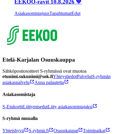
EEKOO-ravit 10.8.2026 💚
Asiakasomistajuus
Tapahtumat
Edut
Etelä-Karjalan Osuuskauppa
Sähköpostiosoitteet S-ryhmässä ovat muotoa
etunimi.sukunimi@sok.fi
Yhteystiedot
Palvelut
S-ryhmän
asiakaspalvelu
Anna palautetta
Asiakasomistaja
S-Etukortti
Liittymisedut
Liity asiakasomistajaksi
S-ryhmä muualla
Yhteishyvä
S-ryhmä.fi
Osuuskaupat
Toimipaikat