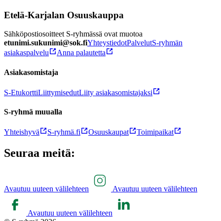
Etelä-Karjalan Osuuskauppa
Sähköpostiosoitteet S-ryhmässä ovat muotoa
etunimi.sukunimi@sok.fi
Yhteystiedot
Palvelut
S-ryhmän
asiakaspalvelu
Anna palautetta
Asiakasomistaja
S-Etukortti
Liittymisedut
Liity asiakasomistajaksi
S-ryhmä muualla
Yhteishyvä
S-ryhmä.fi
Osuuskaupat
Toimipaikat
Seuraa meitä:
Avautuu uuteen välilehteen
Avautuu uuteen välilehteen
Avautuu uuteen välilehteen