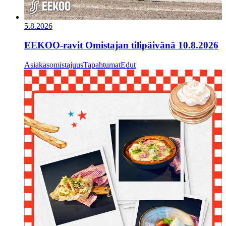
5.8.2026
EEKOO-ravit Omistajan tilipäivänä 10.8.2026
Asiakasomistajuus
Tapahtumat
Edut