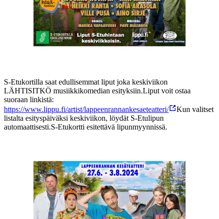
S-Etukortilla saat edullisemmat liput joka keskiviikon
LÄHTISITKÖ musiikkikomedian esityksiin.
Liput voit ostaa
suoraan linkistä:
https://www.lippu.fi/artist/lappeenrannankesaeteatteri/
Kun valitset
listalta esityspäiväksi keskiviikon, löydät S-Etulipun
automaattisesti.
S-Etukortti esitettävä lipunmyynnissä.