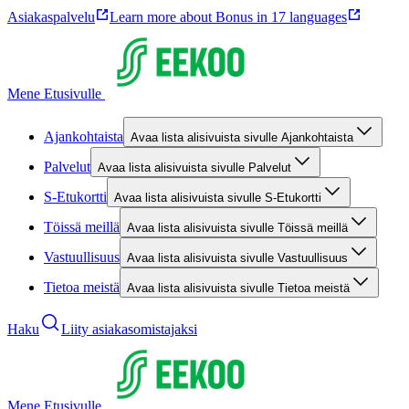
Asiakaspalvelu
Learn more about Bonus in 17 languages
Mene Etusivulle
Ajankohtaista
Avaa lista alisivuista sivulle Ajankohtaista
Palvelut
Avaa lista alisivuista sivulle Palvelut
S-Etukortti
Avaa lista alisivuista sivulle S-Etukortti
Töissä meillä
Avaa lista alisivuista sivulle Töissä meillä
Vastuullisuus
Avaa lista alisivuista sivulle Vastuullisuus
Tietoa meistä
Avaa lista alisivuista sivulle Tietoa meistä
Haku
Liity asiakasomistajaksi
Mene Etusivulle