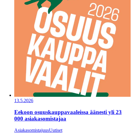
13.5.2026
Eekoon osuuskauppavaaleissa äänesti yli 23
000 asiakasomistajaa
Asiakasomistajuus
Uutiset