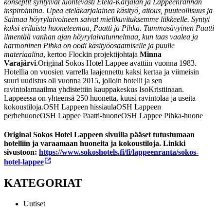
konseptit syntyivät luontevasti Etelä-Karjalan ja Lappeenrannan
inspiroimina. Upea eteläkarjalainen käsityö, aitous, puuteollisuus ja
Saimaa höyrylaivoineen saivat mielikuvituksemme liikkeelle. Syntyi
kaksi erilaista huoneteemaa, Paatti ja Pihka. Tummasävyinen Paatti
ilmentää vanhan ajan höyrylaivatunnelmaa, kun taas vaalea ja
harmoninen Pihka on oodi käsityöosaamiselle ja puulle
materiaalina
, kertoo Flockin projektijohtaja
Minna
Varajärvi
.
Original Sokos Hotel Lappee avattiin vuonna 1983.
Hotellia on vuosien varrella laajennettu kaksi kertaa ja viimeisin
suuri uudistus oli vuonna 2015, jolloin hotelli ja sen
ravintolamaailma yhdistettiin kauppakeskus IsoKristiinaan.
Lappeessa on yhteensä 250 huonetta, kuusi ravintolaa ja useita
kokoustiloja.
OSH Lappeen hissiaula
OSH Lappeen
perhehuone
OSH Lappee Paatti-huone
OSH Lappee Pihka-huone
Original Sokos Hotel Lappeen sivuilla pääset tutustumaan
hotelliin ja varaamaan huoneita ja kokoustiloja. Linkki
sivustoon:
https://www.sokoshotels.fi/fi/lappeenranta/sokos-
hotel-lappee
KATEGORIAT
Uutiset