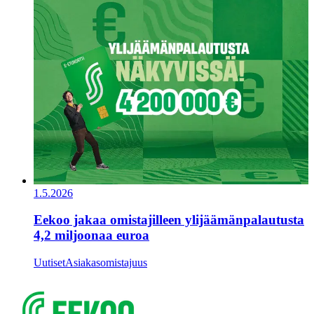
1.5.2026
Eekoo jakaa omistajilleen ylijäämänpalautusta
4,2 miljoonaa euroa
Uutiset
Asiakasomistajuus