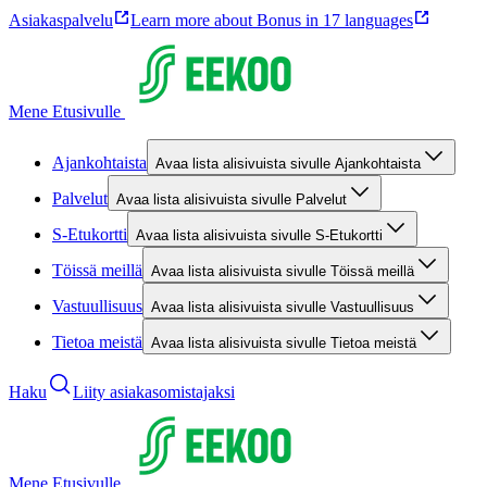
Asiakaspalvelu
Learn more about Bonus in 17 languages
Mene Etusivulle
Ajankohtaista
Avaa lista alisivuista sivulle Ajankohtaista
Palvelut
Avaa lista alisivuista sivulle Palvelut
S-Etukortti
Avaa lista alisivuista sivulle S-Etukortti
Töissä meillä
Avaa lista alisivuista sivulle Töissä meillä
Vastuullisuus
Avaa lista alisivuista sivulle Vastuullisuus
Tietoa meistä
Avaa lista alisivuista sivulle Tietoa meistä
Haku
Liity asiakasomistajaksi
Mene Etusivulle