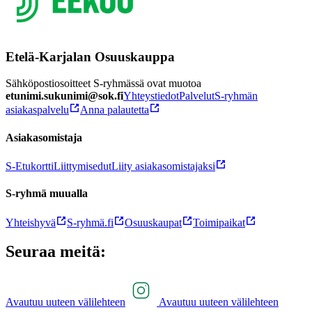
Etelä-Karjalan Osuuskauppa
Sähköpostiosoitteet S-ryhmässä ovat muotoa
etunimi.sukunimi@sok.fi
Yhteystiedot
Palvelut
S-ryhmän
asiakaspalvelu
Anna palautetta
Asiakasomistaja
S-Etukortti
Liittymisedut
Liity asiakasomistajaksi
S-ryhmä muualla
Yhteishyvä
S-ryhmä.fi
Osuuskaupat
Toimipaikat
Seuraa meitä:
Avautuu uuteen välilehteen
Avautuu uuteen välilehteen