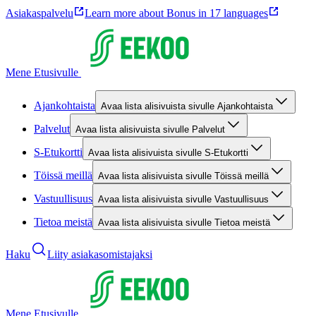
Asiakaspalvelu
Learn more about Bonus in 17 languages
Mene Etusivulle
Ajankohtaista
Avaa lista alisivuista sivulle Ajankohtaista
Palvelut
Avaa lista alisivuista sivulle Palvelut
S-Etukortti
Avaa lista alisivuista sivulle S-Etukortti
Töissä meillä
Avaa lista alisivuista sivulle Töissä meillä
Vastuullisuus
Avaa lista alisivuista sivulle Vastuullisuus
Tietoa meistä
Avaa lista alisivuista sivulle Tietoa meistä
Haku
Liity asiakasomistajaksi
Mene Etusivulle