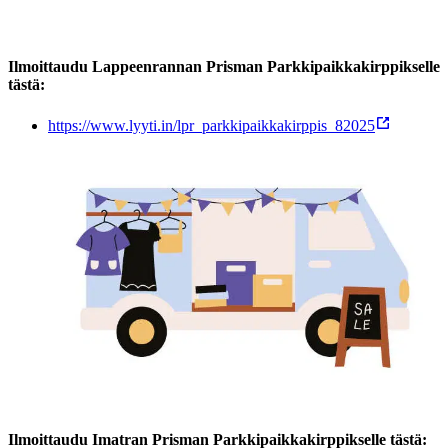
Ilmoittaudu Lappeenrannan Prisman Parkkipaikkakirppikselle
tästä:
https://www.lyyti.in/lpr_parkkipaikkakirppis_82025
Ilmoittaudu Imatran Prisman Parkkipaikkakirppikselle tästä: