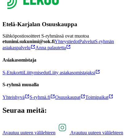
Etelä-Karjalan Osuuskauppa
Sähköpostiosoitteet S-ryhmässä ovat muotoa
etunimi.sukunimi@sok.fi
Yhteystiedot
Palvelut
S-ryhmän
asiakaspalvelu
Anna palautetta
Asiakasomistaja
S-Etukortti
Liittymisedut
Liity asiakasomistajaksi
S-ryhmä muualla
Yhteishyvä
S-ryhmä.fi
Osuuskaupat
Toimipaikat
Seuraa meitä:
Avautuu uuteen välilehteen
Avautuu uuteen välilehteen