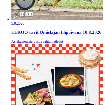
5.8.2026
EEKOO-ravit Omistajan tilipäivänä 10.8.2026
Asiakasomistajuus
Tapahtumat
Edut