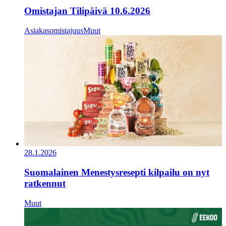
Omistajan Tilipäivä 10.6.2026
Asiakasomistajuus
Muut
28.1.2026
Suomalainen Menestysresepti kilpailu on nyt
ratkennut
Muut