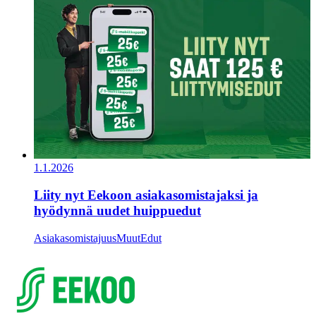
1.1.2026
Liity nyt Eekoon asiakasomistajaksi ja
hyödynnä uudet huippuedut
Asiakasomistajuus
Muut
Edut