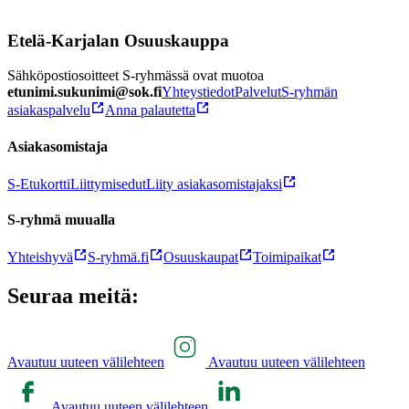
Etelä-Karjalan Osuuskauppa
Sähköpostiosoitteet S-ryhmässä ovat muotoa
etunimi.sukunimi@sok.fi
Yhteystiedot
Palvelut
S-ryhmän
asiakaspalvelu
Anna palautetta
Asiakasomistaja
S-Etukortti
Liittymisedut
Liity asiakasomistajaksi
S-ryhmä muualla
Yhteishyvä
S-ryhmä.fi
Osuuskaupat
Toimipaikat
Seuraa meitä:
Avautuu uuteen välilehteen
Avautuu uuteen välilehteen
Avautuu uuteen välilehteen