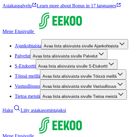
Asiakaspalvelu
Learn more about Bonus in 17 languages
Mene Etusivulle
Ajankohtaista
Avaa lista alisivuista sivulle Ajankohtaista
Palvelut
Avaa lista alisivuista sivulle Palvelut
S-Etukortti
Avaa lista alisivuista sivulle S-Etukortti
Töissä meillä
Avaa lista alisivuista sivulle Töissä meillä
Vastuullisuus
Avaa lista alisivuista sivulle Vastuullisuus
Tietoa meistä
Avaa lista alisivuista sivulle Tietoa meistä
Haku
Liity asiakasomistajaksi
Mene Etusivulle