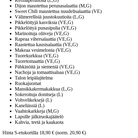
Kermaperunoita (L,G)
Dijon maustettua perunasalaattia (M,G)
Sweet Chili maustettua nuudelisalaattia (VE)
Välimerellisiä juustokuutioita (L,G)
Pikkelöityjä kasviksia (VE,G)
Pikkelöityä punasipulia (VE,G)
Marinoituja oliiveja (VE,G)
Rapeaa vihersalaattia (VE,G)
Raastettua kausisalaattia (VE,G)
Makeaa vesimelonia (VE,G)
Tuorekurkkua (VE,G)
Tuoretomaattia (VE,G)
Pähkinöitä ja siemeniä (VE,G)
Nachoja ja tomaattisalsaa (VE,G)
Talon leipälajitelma
Ruokajuomat
Mansikkakermakakkua (L,G)
Sokeroituja donitseja (L)
Vohvelikeksejä (L)
Kaneliässiä (L)
Vaahtokarkkeja (M,G)
Lapsille jälkiruokajäätelö
Kahvia, teetä ja kaakaota
Hinta S-etukortilla 18,90 € (norm. 20,90 €)