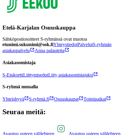
Etelä-Karjalan Osuuskauppa
Sähköpostiosoitteet S-ryhmässä ovat muotoa
etunimi.sukunimi@sok.fi
Yhteystiedot
Palvelut
S-ryhmän
asiakaspalvelu
Anna palautetta
Asiakasomistaja
S-Etukortti
Liittymisedut
Liity asiakasomistajaksi
S-ryhmä muualla
Yhteishyvä
S-ryhmä.fi
Osuuskaupat
Toimipaikat
Seuraa meitä:
Avautuu uuteen välilehteen
Avautuu uuteen välilehteen