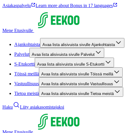
Asiakaspalvelu
Learn more about Bonus in 17 languages
Mene Etusivulle
Ajankohtaista
Avaa lista alisivuista sivulle Ajankohtaista
Palvelut
Avaa lista alisivuista sivulle Palvelut
S-Etukortti
Avaa lista alisivuista sivulle S-Etukortti
Töissä meillä
Avaa lista alisivuista sivulle Töissä meillä
Vastuullisuus
Avaa lista alisivuista sivulle Vastuullisuus
Tietoa meistä
Avaa lista alisivuista sivulle Tietoa meistä
Haku
Liity asiakasomistajaksi
Mene Etusivulle