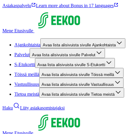
Asiakaspalvelu
Learn more about Bonus in 17 languages
Mene Etusivulle
Ajankohtaista
Avaa lista alisivuista sivulle Ajankohtaista
Palvelut
Avaa lista alisivuista sivulle Palvelut
S-Etukortti
Avaa lista alisivuista sivulle S-Etukortti
Töissä meillä
Avaa lista alisivuista sivulle Töissä meillä
Vastuullisuus
Avaa lista alisivuista sivulle Vastuullisuus
Tietoa meistä
Avaa lista alisivuista sivulle Tietoa meistä
Haku
Liity asiakasomistajaksi
Mene Etusivulle