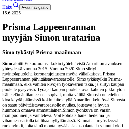
Haku
Avaa navigaatio
15.6.2025
Prisma Lappeenrannan
myyjän Simon uratarina
Simo tykästyi Prisma-maailmaan
Simo
aloitti Eekoo-uransa kokin työtehtävistä Amarillon avauksen
yhteydessä vuonna 2015. Vuonna 2020 Simo siirtyi
ravintolapuolelta koronarajoitusten myötä väliaikaisesti Prisma
Lappeenrannan päivittäistavaraosastolle. Simo tykästyikin Prisma-
maailmaan, eikä vähiten kivojen työkaverien takia, ja siirtyi kaupan
puolelle pysyvästi. Työajat kaupan puolella ovat kahden pikkutytön
isälle elämäntilanteeseen sopivat, mutta välillä Simosta on edelleen
kiva käydä pitämässä kokin taitoja yllä Amarillon keittiössä.
Simosta
on saatu päivittäistavaraosastolle avulias, joustava ja hyvän
huumorin omaava ammattilainen.
Simon työnkuva on varsin
monipuolinen ja vaihteleva. Voit kohdata hänet hedelmä- ja
vihannesosastolla tai lihaa hyllyttämässä. Kannattaa myös kysyä
ruokavinkit, joita tämä monta hyvää asiakaspalautetta saanut kokki