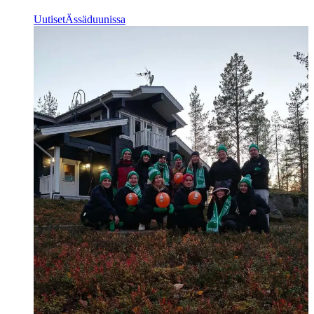
Uutiset
Ässäduunissa