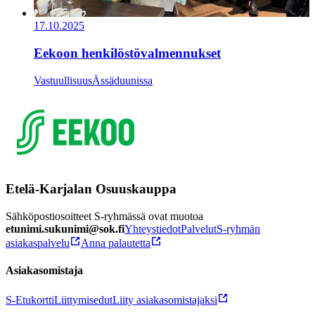
17.10.2025
Eekoon henkilöstövalmennukset
Vastuullisuus
Ässäduunissa
Etelä-Karjalan Osuuskauppa
Sähköpostiosoitteet S-ryhmässä ovat muotoa
etunimi.sukunimi@sok.fi
Yhteystiedot
Palvelut
S-ryhmän
asiakaspalvelu
Anna palautetta
Asiakasomistaja
S-Etukortti
Liittymisedut
Liity asiakasomistajaksi