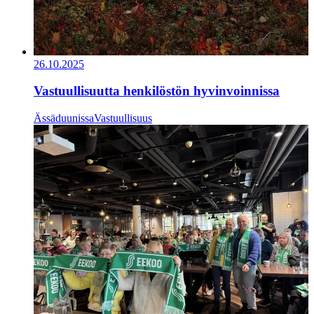
26.10.2025
Vastuullisuutta henkilöstön hyvinvoinnissa
Ässäduunissa
Vastuullisuus