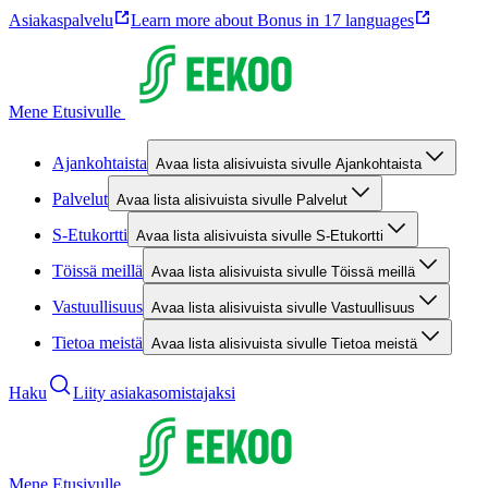
Asiakaspalvelu
Learn more about Bonus in 17 languages
Mene Etusivulle
Ajankohtaista
Avaa lista alisivuista sivulle Ajankohtaista
Palvelut
Avaa lista alisivuista sivulle Palvelut
S-Etukortti
Avaa lista alisivuista sivulle S-Etukortti
Töissä meillä
Avaa lista alisivuista sivulle Töissä meillä
Vastuullisuus
Avaa lista alisivuista sivulle Vastuullisuus
Tietoa meistä
Avaa lista alisivuista sivulle Tietoa meistä
Haku
Liity asiakasomistajaksi
Mene Etusivulle