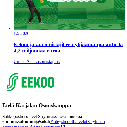
1.5.2026
Eekoo jakaa omistajilleen ylijäämänpalautusta
4,2 miljoonaa euroa
Uutiset
Asiakasomistajuus
Etelä-Karjalan Osuuskauppa
Sähköpostiosoitteet S-ryhmässä ovat muotoa
etunimi.sukunimi@sok.fi
Yhteystiedot
Palvelut
S-ryhmän