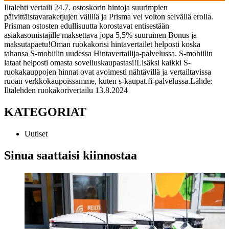
Iltalehti vertaili 24.7. ostoskorin hintoja suurimpien
päivittäistavaraketjujen välillä ja Prisma vei voiton selvällä erolla.
Prisman ostosten edullisuutta korostavat entisestään
asiakasomistajille maksettava jopa 5,5% suuruinen Bonus ja
maksutapaetu!
Oman ruokakorisi hintavertailet helposti koska
tahansa S-mobiilin uudessa Hintavertailija-palvelussa. S-mobiilin
lataat helposti omasta sovelluskaupastasi!
Lisäksi kaikki S-
ruokakauppojen hinnat ovat avoimesti nähtävillä ja vertailtavissa
ruoan verkkokaupoissamme, kuten s-kaupat.fi-palvelussa.
Lähde:
Iltalehden ruokakorivertailu 13.8.2024
KATEGORIAT
Uutiset
Sinua saattaisi kiinnostaa