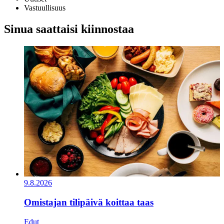
Vastuullisuus
Sinua saattaisi kiinnostaa
9.8.2026
Omistajan tilipäivä koittaa taas
Edut