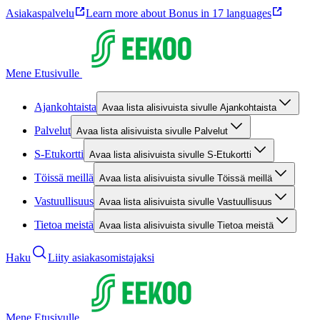
Asiakaspalvelu
Learn more about Bonus in 17 languages
Mene Etusivulle
Ajankohtaista
Avaa lista alisivuista sivulle Ajankohtaista
Palvelut
Avaa lista alisivuista sivulle Palvelut
S-Etukortti
Avaa lista alisivuista sivulle S-Etukortti
Töissä meillä
Avaa lista alisivuista sivulle Töissä meillä
Vastuullisuus
Avaa lista alisivuista sivulle Vastuullisuus
Tietoa meistä
Avaa lista alisivuista sivulle Tietoa meistä
Haku
Liity asiakasomistajaksi
Mene Etusivulle