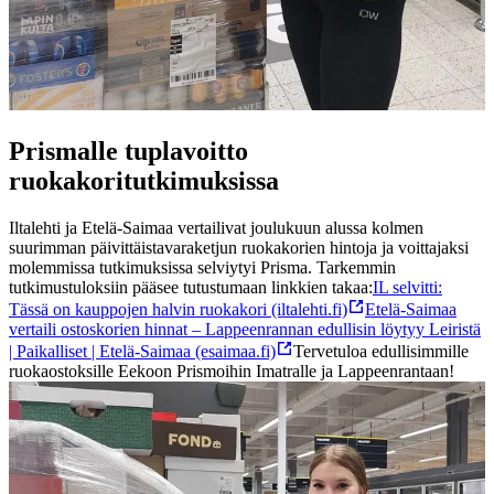
Prismalle tuplavoitto
ruokakoritutkimuksissa
Iltalehti ja Etelä-Saimaa vertailivat joulukuun alussa kolmen
suurimman päivittäistavaraketjun ruokakorien hintoja ja voittajaksi
molemmissa tutkimuksissa selviytyi Prisma. Tarkemmin
tutkimustuloksiin pääsee tutustumaan linkkien takaa:
IL selvitti:
Tässä on kauppojen halvin ruokakori (iltalehti.fi)
Etelä-Saimaa
vertaili ostoskorien hinnat – Lappeenrannan edullisin löytyy Leiristä
| Paikalliset | Etelä-Saimaa (esaimaa.fi)
Tervetuloa edullisimmille
ruokaostoksille Eekoon Prismoihin Imatralle ja Lappeenrantaan!