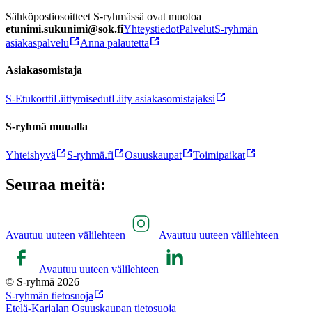
Sähköpostiosoitteet S-ryhmässä ovat muotoa
etunimi.sukunimi@sok.fi
Yhteystiedot
Palvelut
S-ryhmän
asiakaspalvelu
Anna palautetta
Asiakasomistaja
S-Etukortti
Liittymisedut
Liity asiakasomistajaksi
S-ryhmä muualla
Yhteishyvä
S-ryhmä.fi
Osuuskaupat
Toimipaikat
Seuraa meitä:
Avautuu uuteen välilehteen
Avautuu uuteen välilehteen
Avautuu uuteen välilehteen
© S-ryhmä 2026
S-ryhmän tietosuoja
Etelä-Karjalan Osuuskaupan tietosuoja