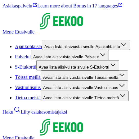
Asiakaspalvelu
Learn more about Bonus in 17 languages
Mene Etusivulle
Ajankohtaista
Avaa lista alisivuista sivulle Ajankohtaista
Palvelut
Avaa lista alisivuista sivulle Palvelut
S-Etukortti
Avaa lista alisivuista sivulle S-Etukortti
Töissä meillä
Avaa lista alisivuista sivulle Töissä meillä
Vastuullisuus
Avaa lista alisivuista sivulle Vastuullisuus
Tietoa meistä
Avaa lista alisivuista sivulle Tietoa meistä
Haku
Liity asiakasomistajaksi
Mene Etusivulle