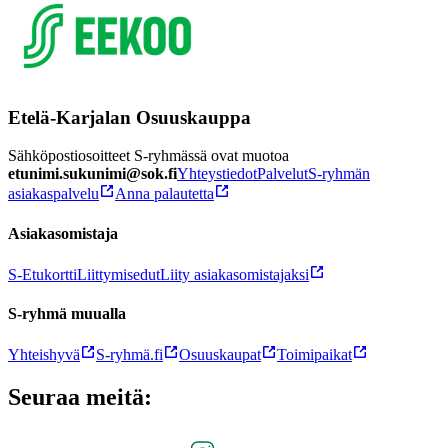
Etelä-Karjalan Osuuskauppa
Sähköpostiosoitteet S-ryhmässä ovat muotoa
etunimi.sukunimi@sok.fi
Yhteystiedot
Palvelut
S-ryhmän
asiakaspalvelu
Anna palautetta
Asiakasomistaja
S-Etukortti
Liittymisedut
Liity asiakasomistajaksi
S-ryhmä muualla
Yhteishyvä
S-ryhmä.fi
Osuuskaupat
Toimipaikat
Seuraa meitä: