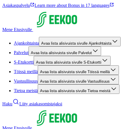
Asiakaspalvelu
Learn more about Bonus in 17 languages
Mene Etusivulle
Ajankohtaista
Avaa lista alisivuista sivulle Ajankohtaista
Palvelut
Avaa lista alisivuista sivulle Palvelut
S-Etukortti
Avaa lista alisivuista sivulle S-Etukortti
Töissä meillä
Avaa lista alisivuista sivulle Töissä meillä
Vastuullisuus
Avaa lista alisivuista sivulle Vastuullisuus
Tietoa meistä
Avaa lista alisivuista sivulle Tietoa meistä
Haku
Liity asiakasomistajaksi
Mene Etusivulle