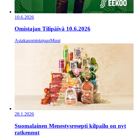
10.6.2026
Omistajan Tilipäivä 10.6.2026
Asiakasomistajuus
Muut
28.1.2026
Suomalainen Menestysresepti kilpailu on nyt
ratkennut