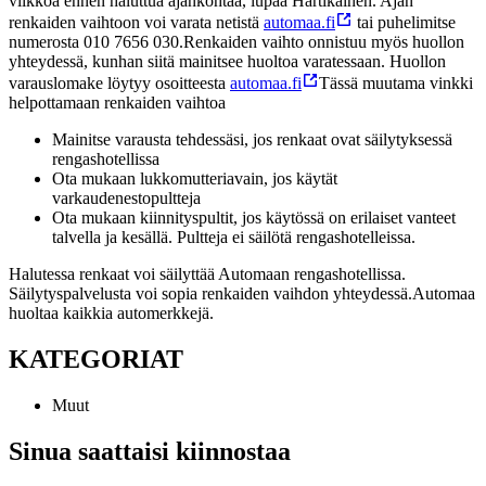
viikkoa ennen haluttua ajankohtaa, lupaa Hartikainen.
Ajan
renkaiden vaihtoon voi varata netistä
automaa.fi
tai puhelimitse
numerosta 010 7656 030.
Renkaiden vaihto onnistuu myös huollon
yhteydessä, kunhan siitä mainitsee huoltoa varatessaan. Huollon
varauslomake löytyy osoitteesta
automaa.fi
Tässä muutama vinkki
helpottamaan renkaiden vaihtoa
Mainitse varausta tehdessäsi, jos renkaat ovat säilytyksessä
rengashotellissa
Ota mukaan lukkomutteriavain, jos käytät
varkaudenestopultteja
Ota mukaan kiinnityspultit, jos käytössä on erilaiset vanteet
talvella ja kesällä. Pultteja ei säilötä rengashotelleissa.
Halutessa renkaat voi säilyttää Automaan rengashotellissa.
Säilytyspalvelusta voi sopia renkaiden vaihdon yhteydessä.
Automaa
huoltaa kaikkia automerkkejä.
KATEGORIAT
Muut
Sinua saattaisi kiinnostaa