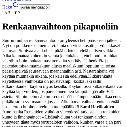
Haku
Avaa navigaatio
25.3.2013
Renkaanvaihtoon pikapuoliin
Suurin ruuhka renkaanvaihtoon on yleensä heti pääsiäisen jälkeen.
Nyt on poikkeuksellinen talvi: lunta on vielä kosolti ja yöpakkaset
jatkuvat. Sopivaa ajankohtaa pitää odotella vielä parisen viikkoa.
Aika kannattaa kuitenkin varata jo etukäteen, ettei joudu ruuhkan
jalkoihin.
Lain mukaan nastarenkaita saa käyttää henkilö- ja
pakettiautoissa marraskuun alusta maaliskuun loppuun tai toista
pääsiäispäivää seuraavaan maanantaihin asti. Nastarenkaita voi
käyttää muunakin aikana, jos keli sitä edellyttää.
Kitkarenkaita
käytettäessä vaihtoaika on joustavampi, koska laki sallii
kitkarenkaiden käytön myös kesällä. Käytännössä kitkarenkaita voi
käyttää läpi vuoden, jos päivittäinen tien lämpötila jää alle + 15
astetta. Silloin pehmeä kumiseos ei pääse lämpenemään liikaa edes
pitkäkestoisessa maantieajossa.
– Aika harva vaihtaa renkaita enää
itse, kertoo huoltopalvelujen tuotepäällikkö
Sami Hartikainen
Automaalta.
Renkaiden vaihdon yhteydessä tarkastetaan renkaiden
kunto ja ilmanpaineet.
– Lisäpalveluna voi renkaanvaihdon
yhteyteen tilata myös jarrupalojen vaihdon, kunhan varaa ajan pari