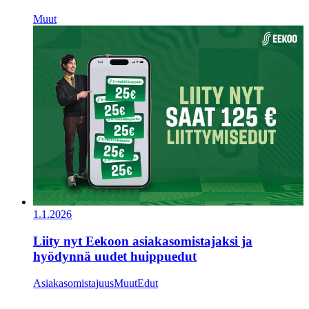
Muut
1.1.2026
Liity nyt Eekoon asiakasomistajaksi ja
hyödynnä uudet huippuedut
Asiakasomistajuus
Muut
Edut