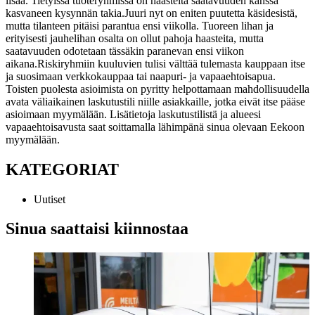
lisää. Tietyissä tuoteryhmissä on haasteita saatavuuden kanssa
kasvaneen kysynnän takia.
Juuri nyt on eniten puutetta käsidesistä,
mutta tilanteen pitäisi parantua ensi viikolla. Tuoreen lihan ja
erityisesti jauhelihan osalta on ollut pahoja haasteita, mutta
saatavuuden odotetaan tässäkin paranevan ensi viikon
aikana.
Riskiryhmiin kuuluvien tulisi välttää tulemasta kauppaan itse
ja suosimaan verkkokauppaa tai naapuri- ja vapaaehtoisapua.
Toisten puolesta asioimista on pyritty helpottamaan mahdollisuudella
avata väliaikainen laskutustili niille asiakkaille, jotka eivät itse pääse
asioimaan myymälään. Lisätietoja laskutustilistä ja alueesi
vapaaehtoisavusta saat soittamalla lähimpänä sinua olevaan Eekoon
myymälään.
KATEGORIAT
Uutiset
Sinua saattaisi kiinnostaa