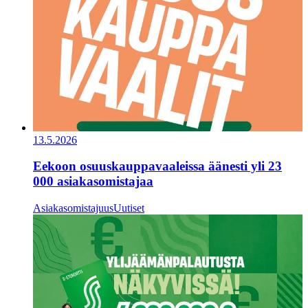
13.5.2026
Eekoon osuuskauppavaaleissa äänesti yli 23
000 asiakasomistajaa
Asiakasomistajuus
Uutiset