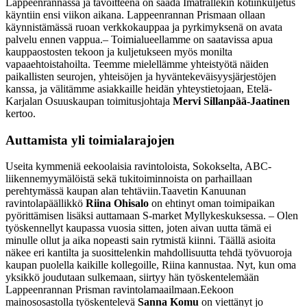
Lappeenrannassa ja tavoitteena on saada Imatrallekin kotiinkuljetus
käyntiin ensi viikon aikana. Lappeenrannan Prismaan ollaan
käynnistämässä ruoan verkkokauppaa ja pyrkimyksenä on avata
palvelu ennen vappua.
– Toimialueellamme on saatavissa apua
kauppaostosten tekoon ja kuljetukseen myös monilta
vapaaehtoistahoilta. Teemme mielellämme yhteistyötä näiden
paikallisten seurojen, yhteisöjen ja hyväntekeväisyysjärjestöjen
kanssa, ja välitämme asiakkaille heidän yhteystietojaan, Etelä-
Karjalan Osuuskaupan toimitusjohtaja
Mervi Sillanpää-Jaatinen
kertoo.
Auttamista yli toimialarajojen
Useita kymmeniä eekoolaisia ravintoloista, Sokokselta, ABC-
liikennemyymälöistä sekä tukitoiminnoista on parhaillaan
perehtymässä kaupan alan tehtäviin.
Taavetin Kanuunan
ravintolapäällikkö
Riina Ohisalo
on ehtinyt oman toimipaikan
pyörittämisen lisäksi auttamaan S-market Myllykeskuksessa. – Olen
työskennellyt kaupassa vuosia sitten, joten aivan uutta tämä ei
minulle ollut ja aika nopeasti sain rytmistä kiinni. Täällä asioita
näkee eri kantilta ja suosittelenkin mahdollisuutta tehdä työvuoroja
kaupan puolella kaikille kollegoille, Riina kannustaa. Nyt, kun oma
yksikkö joudutaan sulkemaan, siirtyy hän työskentelemään
Lappeenrannan Prisman ravintolamaailmaan.
Eekoon
mainososastolla työskentelevä
Sanna Komu
on viettänyt jo