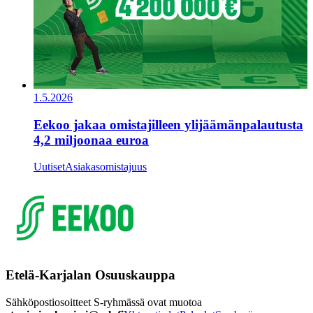
1.5.2026
Eekoo jakaa omistajilleen ylijäämänpalautusta
4,2 miljoonaa euroa
Uutiset
Asiakasomistajuus
Etelä-Karjalan Osuuskauppa
Sähköpostiosoitteet S-ryhmässä ovat muotoa