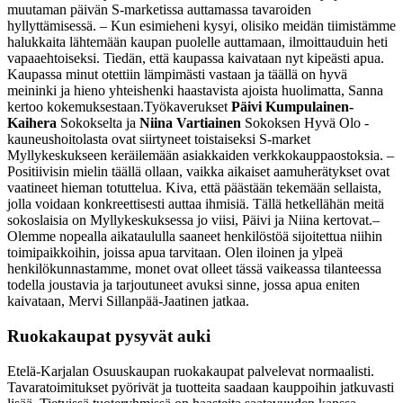
muutaman päivän S-marketissa auttamassa tavaroiden
hyllyttämisessä. – Kun esimieheni kysyi, olisiko meidän tiimistämme
halukkaita lähtemään kaupan puolelle auttamaan, ilmoittauduin heti
vapaaehtoiseksi. Tiedän, että kaupassa kaivataan nyt kipeästi apua.
Kaupassa minut otettiin lämpimästi vastaan ja täällä on hyvä
meininki ja hieno yhteishenki haastavista ajoista huolimatta, Sanna
kertoo kokemuksestaan.
Työkaverukset
Päivi Kumpulainen-
Kaihera
Sokokselta ja
Niina Vartiainen
Sokoksen Hyvä Olo -
kauneushoitolasta ovat siirtyneet toistaiseksi S-market
Myllykeskukseen keräilemään asiakkaiden verkkokauppaostoksia. –
Positiivisin mielin täällä ollaan, vaikka aikaiset aamuherätykset ovat
vaatineet hieman totuttelua. Kiva, että päästään tekemään sellaista,
jolla voidaan konkreettisesti auttaa ihmisiä. Tällä hetkellähän meitä
sokoslaisia on Myllykeskuksessa jo viisi, Päivi ja Niina kertovat.
–
Olemme nopealla aikataululla saaneet henkilöstöä sijoitettua niihin
toimipaikkoihin, joissa apua tarvitaan. Olen iloinen ja ylpeä
henkilökunnastamme, monet ovat olleet tässä vaikeassa tilanteessa
todella joustavia ja tarjoutuneet avuksi sinne, jossa apua eniten
kaivataan, Mervi Sillanpää-Jaatinen jatkaa.
Ruokakaupat pysyvät auki
Etelä-Karjalan Osuuskaupan ruokakaupat palvelevat normaalisti.
Tavaratoimitukset pyörivät ja tuotteita saadaan kauppoihin jatkuvasti