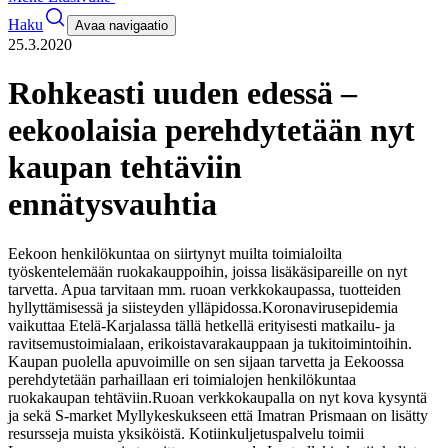
Haku
Avaa navigaatio
25.3.2020
Rohkeasti uuden edessä –
eekoolaisia perehdytetään nyt
kaupan tehtäviin
ennätysvauhtia
Eekoon henkilökuntaa on siirtynyt muilta toimialoilta
työskentelemään ruokakauppoihin, joissa lisäkäsipareille on nyt
tarvetta. Apua tarvitaan mm. ruoan verkkokaupassa, tuotteiden
hyllyttämisessä ja siisteyden ylläpidossa.
Koronavirusepidemia
vaikuttaa Etelä-Karjalassa tällä hetkellä erityisesti matkailu- ja
ravitsemustoimialaan, erikoistavarakauppaan ja tukitoimintoihin.
Kaupan puolella apuvoimille on sen sijaan tarvetta ja Eekoossa
perehdytetään parhaillaan eri toimialojen henkilökuntaa
ruokakaupan tehtäviin.
Ruoan verkkokaupalla on nyt kova kysyntä
ja sekä S-market Myllykeskukseen että Imatran Prismaan on lisätty
resursseja muista yksiköistä. Kotiinkuljetuspalvelu toimii