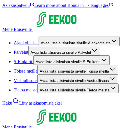
Asiakaspalvelu
Learn more about Bonus in 17 languages
Mene Etusivulle
Ajankohtaista
Avaa lista alisivuista sivulle Ajankohtaista
Palvelut
Avaa lista alisivuista sivulle Palvelut
S-Etukortti
Avaa lista alisivuista sivulle S-Etukortti
Töissä meillä
Avaa lista alisivuista sivulle Töissä meillä
Vastuullisuus
Avaa lista alisivuista sivulle Vastuullisuus
Tietoa meistä
Avaa lista alisivuista sivulle Tietoa meistä
Haku
Liity asiakasomistajaksi
Mene Etusivulle