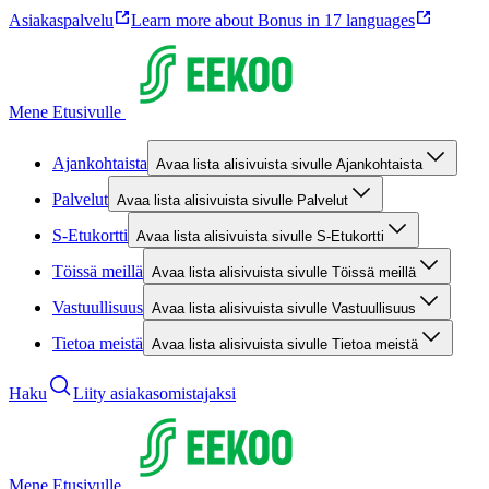
Asiakaspalvelu
Learn more about Bonus in 17 languages
Mene Etusivulle
Ajankohtaista
Avaa lista alisivuista sivulle Ajankohtaista
Palvelut
Avaa lista alisivuista sivulle Palvelut
S-Etukortti
Avaa lista alisivuista sivulle S-Etukortti
Töissä meillä
Avaa lista alisivuista sivulle Töissä meillä
Vastuullisuus
Avaa lista alisivuista sivulle Vastuullisuus
Tietoa meistä
Avaa lista alisivuista sivulle Tietoa meistä
Haku
Liity asiakasomistajaksi
Mene Etusivulle