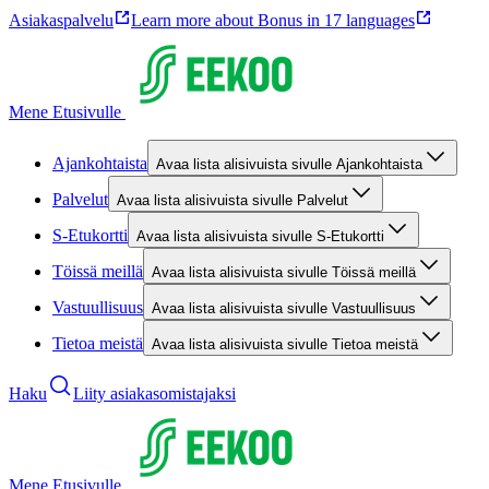
Asiakaspalvelu
Learn more about Bonus in 17 languages
Mene Etusivulle
Ajankohtaista
Avaa lista alisivuista sivulle Ajankohtaista
Palvelut
Avaa lista alisivuista sivulle Palvelut
S-Etukortti
Avaa lista alisivuista sivulle S-Etukortti
Töissä meillä
Avaa lista alisivuista sivulle Töissä meillä
Vastuullisuus
Avaa lista alisivuista sivulle Vastuullisuus
Tietoa meistä
Avaa lista alisivuista sivulle Tietoa meistä
Haku
Liity asiakasomistajaksi
Mene Etusivulle