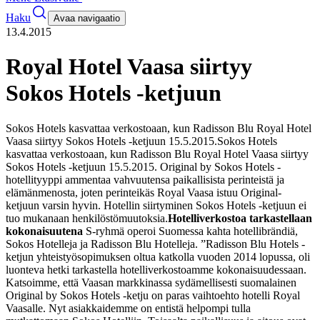
Haku
Avaa navigaatio
13.4.2015
Royal Hotel Vaasa siirtyy
Sokos Hotels -ketjuun
Sokos Hotels kasvattaa verkostoaan, kun Radisson Blu Royal Hotel
Vaasa siirtyy Sokos Hotels -ketjuun 15.5.2015.
Sokos Hotels
kasvattaa verkostoaan, kun Radisson Blu Royal Hotel Vaasa siirtyy
Sokos Hotels -ketjuun 15.5.2015. Original by Sokos Hotels -
hotellityyppi ammentaa vahvuutensa paikallisista perinteistä ja
elämänmenosta, joten perinteikäs Royal Vaasa istuu Original-
ketjuun varsin hyvin. Hotellin siirtyminen Sokos Hotels -ketjuun ei
tuo mukanaan henkilöstömuutoksia.
Hotelliverkostoa tarkastellaan
kokonaisuutena
S-ryhmä operoi Suomessa kahta hotellibrändiä,
Sokos Hotelleja ja Radisson Blu Hotelleja. ”Radisson Blu Hotels -
ketjun yhteistyösopimuksen oltua katkolla vuoden 2014 lopussa, oli
luonteva hetki tarkastella hotelliverkostoamme kokonaisuudessaan.
Katsoimme, että Vaasan markkinassa sydämellisesti suomalainen
Original by Sokos Hotels -ketju on paras vaihtoehto hotelli Royal
Vaasalle. Nyt asiakkaidemme on entistä helpompi tulla