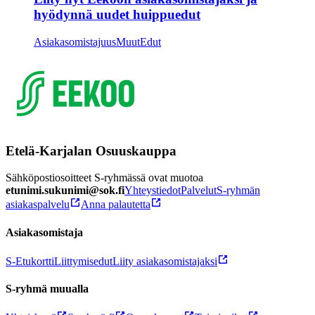
hyödynnä uudet huippuedut
Asiakasomistajuus
Muut
Edut
Etelä-Karjalan Osuuskauppa
Sähköpostiosoitteet S-ryhmässä ovat muotoa
etunimi.sukunimi@sok.fi
Yhteystiedot
Palvelut
S-ryhmän
asiakaspalvelu
Anna palautetta
Asiakasomistaja
S-Etukortti
Liittymisedut
Liity asiakasomistajaksi
S-ryhmä muualla