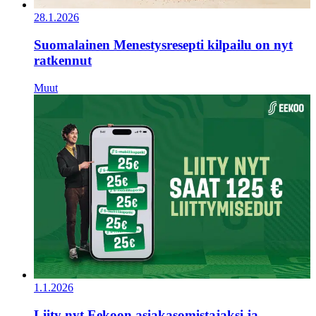
28.1.2026
Suomalainen Menestysresepti kilpailu on nyt
ratkennut
Muut
1.1.2026
Liity nyt Eekoon asiakasomistajaksi ja