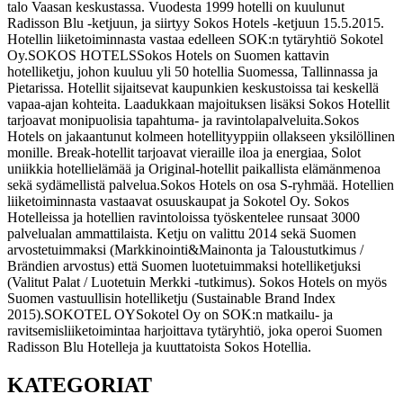
talo Vaasan keskustassa. Vuodesta 1999 hotelli on kuulunut
Radisson Blu -ketjuun, ja siirtyy Sokos Hotels -ketjuun 15.5.2015.
Hotellin liiketoiminnasta vastaa edelleen SOK:n tytäryhtiö Sokotel
Oy.
SOKOS HOTELS
Sokos Hotels on Suomen kattavin
hotelliketju, johon kuuluu yli 50 hotellia Suomessa, Tallinnassa ja
Pietarissa. Hotellit sijaitsevat kaupunkien keskustoissa tai keskellä
vapaa-ajan kohteita. Laadukkaan majoituksen lisäksi Sokos Hotellit
tarjoavat monipuolisia tapahtuma- ja ravintolapalveluita.
Sokos
Hotels on jakaantunut kolmeen hotellityyppiin ollakseen yksilöllinen
monille. Break-hotellit tarjoavat vieraille iloa ja energiaa, Solot
uniikkia hotellielämää ja Original-hotellit paikallista elämänmenoa
sekä sydämellistä palvelua.
Sokos Hotels on osa S-ryhmää. Hotellien
liiketoiminnasta vastaavat osuuskaupat ja Sokotel Oy. Sokos
Hotelleissa ja hotellien ravintoloissa työskentelee runsaat 3000
palvelualan ammattilaista. Ketju on valittu 2014 sekä Suomen
arvostetuimmaksi (Markkinointi&Mainonta ja Taloustutkimus /
Brändien arvostus) että Suomen luotetuimmaksi hotelliketjuksi
(Valitut Palat / Luotetuin Merkki -tutkimus). Sokos Hotels on myös
Suomen vastuullisin hotelliketju (Sustainable Brand Index
2015).
SOKOTEL OY
Sokotel Oy on SOK:n matkailu- ja
ravitsemisliiketoimintaa harjoittava tytäryhtiö, joka operoi Suomen
Radisson Blu Hotelleja ja kuuttatoista Sokos Hotellia.
KATEGORIAT