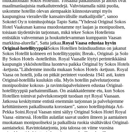
mutkattomaan Sokos Hotelliin. Toisaalta paikallisuus ja aitous ovat
maailmanlaajuisia matkailutrendejä. Vahvistamalla näitä puolia,
uskomme hotellin olevan aiempaakin kiinnostavampi myös
kaupungissa vieraileville kansainvälisille matkailijoille”, sanoo
Sokotel Oy:n toimitusjohtaja Tapio Satta.
”Yhdessä Original Sokos
Hotel Vaakunan kanssa muodostamme nyt laajan ja monipuolisen,
toisiaan täydentävän tarjonnan, mikä tekee Sokos Hotelleista
entistäkin vahvemman ja houkuttelevamman kumppanin Vaasan
markkina-alueella”, Satta jatkaa.
Royal Vaasa edustaa hyvin
Original-hotellityyppiä
Sokos Hotellien brändiuudistus on jakanut
Sokos Hotellit kolmeen eri hotellityyppiin; Break-, Original- ja Solo
By Sokos Hotels -hotelleihin. Royal Vaasalle löytyi perinteikkäänä
kaupungin ykköshotellina luonteva paikka Original by Sokos Hotels
-ketjusta.
”Lähdemme innolla mukaan Sokos Hotels -ketjuun. Royal
Vaasa on hotelli, jolla on pitkät perinteet vuodesta 1941 asti, kuten
Original-hotellilla kuulukin olla. Myös hotellin palvelutarjooma
monipuolisine kokous- ja ravintolapalveluineen edustaa Original-
hotellityyppiä parhaimmillaan. On asiakkaidemme etu, kun Sokos
Hotellien toimivat palvelukonseptit tuodaan nyt Royal Vaasaan.
Jatkossa keskitymme entistä enemmän tarjonnan ja palvelujemme
kehittämiseen paikallisuutta korostaen”, sanoo hotellinjohtaja Ari-
Pekka Soini.
Royal Vaasan nimi säilyy Original Sokos Hotel Royal
Vaasa -nimessä. Hotellin aulatilat saavat uuden ilmeen ja aamiainen
muokataan monipuoliseksi ja paikallisia ruokia sisältäväksi Original-
aamiaiseksi. Ravintolatarjonta, jota talossa on viime vuosina