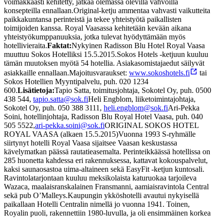
voimakkaasti kehitetty, jatkaa olemassa olevilla vahvoilla
konsepteilla ennallaan.
Original-ketju ammentaa vahvasti vaikutteita
paikkakuntansa perinteistä ja tekee yhteistyötä paikallisten
toimijoiden kanssa. Royal Vaasassa kehitetään kevään aikana
yhteistyökumppanuuksia, jotka tulevat hyödyttämään myös
hotellivieraita.
Faktat:
Nykyinen Radisson Blu Hotel Royal Vaasa
muuttuu Sokos Hotelliksi 15.5.2015.
Sokos Hotels -ketjuun kuuluu
tämän muutoksen myötä 54 hotellia. Asiakasomistajaedut säilyvät
asiakkaille ennallaan.
Majoitusvaraukset:
www.sokoshotels.fi
tai
Sokos Hotellien Myyntipalvelu, puh. 020 1234
600.
Lisätietoja:
Tapio Satta, toimitusjohtaja, Sokotel Oy, puh. 0500
438 544,
tapio.satta@sok.fi
Heli Engblom, liiketoimintajohtaja,
Sokotel Oy, puh. 050 388 3111,
heli.engblom@sok.fi
Ari-Pekka
Soini, hotellinjohtaja, Radisson Blu Royal Hotel Vaasa, puh. 040
505 5522,
ari-pekka.soini@sok.fi
ORIGINAL SOKOS HOTEL
ROYAL VAASA (alkaen 15.5.2015)
Vuonna 1993 S-ryhmälle
siirtynyt hotelli Royal Vaasa sijaitsee Vaasan keskustassa
kävelymatkan päässä rautatieasemalta. Perinteikkäässä hotellissa on
285 huonetta kahdessa eri rakennuksessa, kattavat kokouspalvelut,
kaksi saunaosastoa uima-altaineen sekä EasyFit -ketjun kuntosali.
Ravintolatarjontaan kuuluu meksikolaista katuruokaa tarjoileva
Wazaca, maalaisranskalainen Fransmanni, aamiaisravintola Central
sekä pub O’Malleys.
Kaupungin ykköshotelli avautui nykyisellä
paikallaan Hotelli Centralin nimellä jo vuonna 1941. Toinen,
Royalin puoli, rakennettiin 1980-luvulla, ja oli ensimmäinen korkea