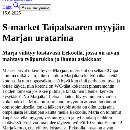
Haku
Avaa navigaatio
15.6.2025
S-market Taipalsaaren myyjän
Marjan uratarina
Marja viihtyy loistavasti Eekoolla, jossa on aivan
mahtava työporukka ja ihanat asiakkaat
Mis sie tarviit oikein hyvää
Marjaa
, ni täs siul on sellane!
Olipa
homma mikä vaan, niin se hoituu Marjalta sekä työpaikalla että
kotona. Ja niin nopeastikin, että hyvä kun ehtii perhe koulussa ja
töissä käydä, niin kotona on WC-tilat kokeneet pintaremontin.
Töiden lomassa jos iskee pulma ja kinkkinen tilanne, keneltä
kysytään? -No Marjalta! Tietoa ja taitoa löytyy monen vuoden
kokemuksella.
Marja on suorittanut myynnin ammattitutkinnon
oppisopimuksella, jonka jälkeen työhistoria on ollut laaja aina
ompelijasta lelukaupan kautta meille Eekoolle. Marja on toiminut
Taipalsaarella myyjän, vastuumyyjän ja nyt apulaispäällikön
tehtävässä. Ensi vuonna tulee täyteen pyöreät 10 vuotta Eekoolla!
Marja kertoo, että viihtyy loistavasti Eekoolla, jossa on aivan