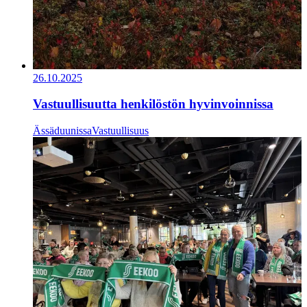
26.10.2025
Vastuullisuutta henkilöstön hyvinvoinnissa
Ässäduunissa
Vastuullisuus