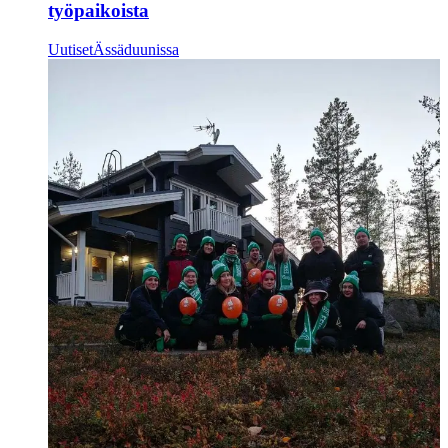
työpaikoista
Uutiset
Ässäduunissa