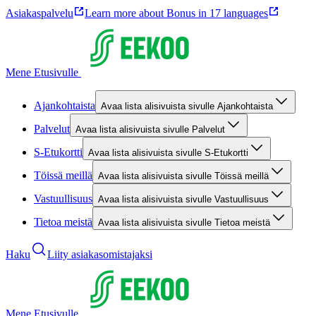
Asiakaspalvelu
Learn more about Bonus in 17 languages
Mene Etusivulle
Ajankohtaista
Avaa lista alisivuista sivulle Ajankohtaista
Palvelut
Avaa lista alisivuista sivulle Palvelut
S-Etukortti
Avaa lista alisivuista sivulle S-Etukortti
Töissä meillä
Avaa lista alisivuista sivulle Töissä meillä
Vastuullisuus
Avaa lista alisivuista sivulle Vastuullisuus
Tietoa meistä
Avaa lista alisivuista sivulle Tietoa meistä
Haku
Liity asiakasomistajaksi
Mene Etusivulle