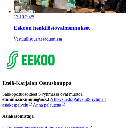
17.10.2025
Eekoon henkilöstövalmennukset
Vastuullisuus
Ässäduunissa
Etelä-Karjalan Osuuskauppa
Sähköpostiosoitteet S-ryhmässä ovat muotoa
etunimi.sukunimi@sok.fi
Yhteystiedot
Palvelut
S-ryhmän
asiakaspalvelu
Anna palautetta
Asiakasomistaja