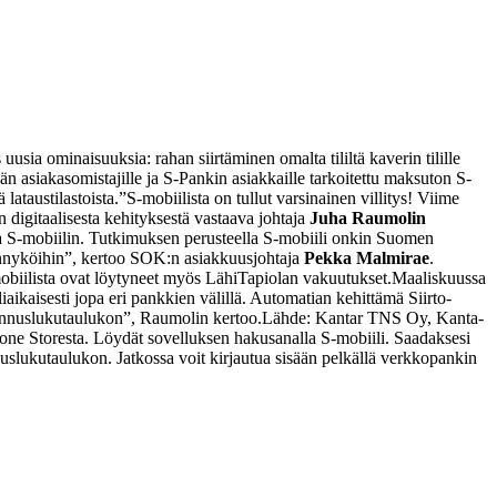
usia ominaisuuksia: rahan siirtäminen omalta tililtä kaverin tilille
n asiakasomistajille ja S-Pankin asiakkaille tarkoitettu maksuton S-
lataustilastoista.
”S-mobiilista on tullut varsinainen villitys! Viime
 digitaalisesta kehityksestä vastaava johtaja
Juha Raumolin
 S-mobiilin. Tutkimuksen perusteella S-mobiili onkin Suomen
kännyköihin”, kertoo SOK:n asiakkuusjohtaja
Pekka Malmirae
.
-mobiilista ovat löytyneet myös LähiTapiolan vakuutukset.
Maaliskuussa
aikaisesti jopa eri pankkien välillä. Automatian kehittämä Siirto-
tunnuslukutaulukon”, Raumolin kertoo.
Lähde: Kantar TNS Oy, Kanta-
one Storesta. Löydät sovelluksen hakusanalla S-mobiili. Saadaksesi
uslukutaulukon. Jatkossa voit kirjautua sisään pelkällä verkkopankin