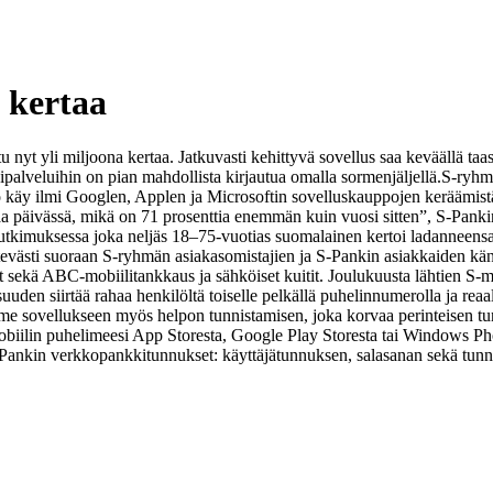
a kertaa
yt yli miljoona kertaa. Jatkuvasti kehittyvä sovellus saa keväällä taas u
alveluihin on pian mahdollista kirjautua omalla sormenjäljellä.
S-ryhmä
o käy ilmi Googlen, Applen ja Microsoftin sovelluskauppojen keräämistä 
rtaa päivässä, mikä on 71 prosenttia enemmän kuin vuosi sitten”, S-Pankin
kimuksessa joka neljäs 18–75-vuotias suomalainen kertoi ladanneensa
kätevästi suoraan S-ryhmän asiakasomistajien ja S-Pankin asiakkaiden 
lut sekä ABC-mobiilitankkaus ja sähköiset kuitit. Joulukuusta lähtien S
en siirtää rahaa henkilöltä toiselle pelkällä puhelinnumerolla ja reaali
omme sovellukseen myös helpon tunnistamisen, joka korvaa perinteisen 
obiilin puhelimeesi App Storesta, Google Play Storesta tai Windows Ph
 S-Pankin verkkopankkitunnukset: käyttäjätunnuksen, salasanan sekä tunn