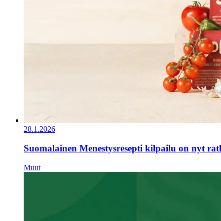
28.1.2026
Suomalainen Menestysresepti kilpailu on nyt ra
Muut