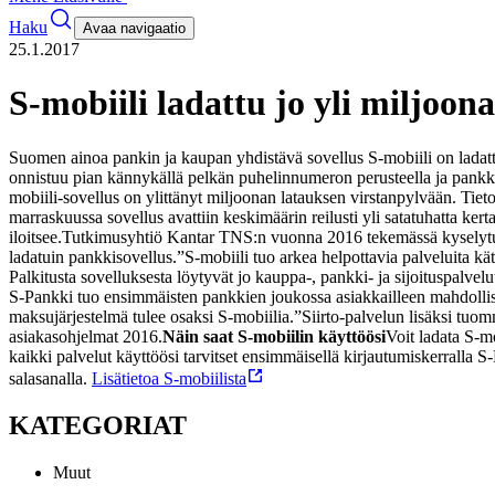
Haku
Avaa navigaatio
25.1.2017
S-mobiili ladattu jo yli miljoon
Suomen ainoa pankin ja kaupan yhdistävä sovellus S-mobiili on ladattu n
onnistuu pian kännykällä pelkän puhelinnumeron perusteella ja pankkip
mobiili-sovellus on ylittänyt miljoonan latauksen virstanpylvään. Tiet
marraskuussa sovellus avattiin keskimäärin reilusti yli satatuhatta ke
iloitsee.
Tutkimusyhtiö Kantar TNS:n vuonna 2016 tekemässä kyselytut
ladatuin pankkisovellus.
”S-mobiili tuo arkea helpottavia palveluita 
Palkitusta sovelluksesta löytyvät jo kauppa-, pankki- ja sijoituspalve
S-Pankki tuo ensimmäisten pankkien joukossa asiakkailleen mahdollisuud
maksujärjestelmä tulee osaksi S-mobiilia.
”Siirto-palvelun lisäksi tu
asiakasohjelmat 2016.
Näin saat S-mobiilin käyttöösi
Voit ladata S-m
kaikki palvelut käyttöösi tarvitset ensimmäisellä kirjautumiskerralla
salasanalla.
Lisätietoa S-mobiilista
KATEGORIAT
Muut