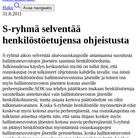
Haku
Avaa navigaatio
31.8.2011
S-ryhmä selventää
henkilöstöetujensa ohjeistusta
S-ryhmä aikoo selventää alueosuuskaupoille antamaansa suositusta
hallintoneuvostojen jäsenten saamista henkilöstöeduista.
Julkisuudessa käydyn keskustelun myötä on tullut ilmi, että
osuuskaupat ovat tulkinneet ohjeistusta kahdella tavalla: osa niistä
antaa henkilöstöedun hallintoneuvostonsa jäsenille ja toinen osa
myös hallintoneuvoston jäsenten kotona asuville
perheenjäsenille.
SOK:ssa tehdyn päätöksen mukaan henkilöstöetuja
suositellaan annettavaksi vain hallintoneuvoston jäsenille
henkilökohtaisesti, mutta asiasta kertova päätöstiedote on ollut
tulkinnanvarainen. Koska S-ryhmän henkilöstölle myönnettävät edut
koskevat myös kotona asuvia perheenjäseniä, osa osuuskaupoista on
tulkinnut annettua ohjetta niin, että sama linjaus koskee myös
hallintoneuvoston jäsenten kotona asuvia perheenjäseniä.
S-ryhmä
on pitänyt henkilöstöedun myöntämistä osuuskauppojen
hallintoneuvostojen jäsenille perusteltuna, koska hallintoneuvostot