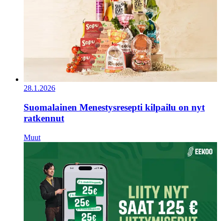
28.1.2026
Suomalainen Menestysresepti kilpailu on nyt
ratkennut
Muut