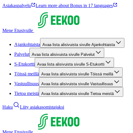
Asiakaspalvelu
Learn more about Bonus in 17 languages
Mene Etusivulle
Ajankohtaista
Avaa lista alisivuista sivulle Ajankohtaista
Palvelut
Avaa lista alisivuista sivulle Palvelut
S-Etukortti
Avaa lista alisivuista sivulle S-Etukortti
Töissä meillä
Avaa lista alisivuista sivulle Töissä meillä
Vastuullisuus
Avaa lista alisivuista sivulle Vastuullisuus
Tietoa meistä
Avaa lista alisivuista sivulle Tietoa meistä
Haku
Liity asiakasomistajaksi
Mene Etusivulle