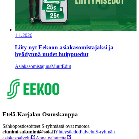
1.1.2026
Liity nyt Eekoon asiakasomistajaksi ja
hyödynnä uudet huippuedut
Asiakasomistajuus
Muut
Edut
Etelä-Karjalan Osuuskauppa
Sähköpostiosoitteet S-ryhmässä ovat muotoa
etunimi.sukunimi@sok.fi
Yhteystiedot
Palvelut
S-ryhmän
asiakaspalvelu
Anna palautetta