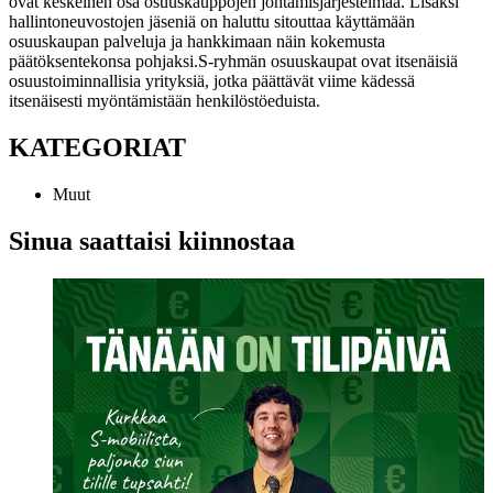
ovat keskeinen osa osuuskauppojen johtamisjärjestelmää. Lisäksi
hallintoneuvostojen jäseniä on haluttu sitouttaa käyttämään
osuuskaupan palveluja ja hankkimaan näin kokemusta
päätöksentekonsa pohjaksi.
S-ryhmän osuuskaupat ovat itsenäisiä
osuustoiminnallisia yrityksiä, jotka päättävät viime kädessä
itsenäisesti myöntämistään henkilöstöeduista.
KATEGORIAT
Muut
Sinua saattaisi kiinnostaa