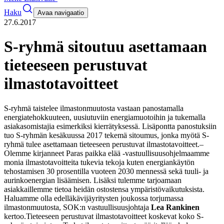
Haku
Avaa navigaatio
27.6.2017
S-ryhmä sitoutuu asettamaan
tieteeseen perustuvat
ilmastotavoitteet
S-ryhmä taistelee ilmastonmuutosta vastaan panostamalla
energiatehokkuuteen, uusiutuviin energiamuotoihin ja tukemalla
asiakasomistajia esimerkiksi kierrätyksessä. Lisäpontta panostuksiin
tuo S-ryhmän kesäkuussa 2017 tekemä sitoumus, jonka myötä S-
ryhmä tulee asettamaan tieteeseen perustuvat ilmastotavoitteet.
–
Olemme kirjanneet Paras paikka elää -vastuullisuusohjelmaamme
monia ilmastotavoitteita tukevia tekoja kuten energiankäytön
tehostamisen 30 prosentilla vuoteen 2030 mennessä sekä tuuli- ja
aurinkoenergian lisäämisen. Lisäksi tulemme tarjoamaan
asiakkaillemme tietoa heidän ostostensa ympäristövaikutuksista.
Haluamme olla edelläkävijäyritysten joukossa torjumassa
ilmastonmuutosta, SOK:n vastuullisuusjohtaja
Lea Rankinen
kertoo.
Tieteeseen perustuvat ilmastotavoitteet koskevat koko S-