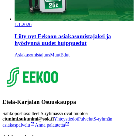
1.1.2026
Liity nyt Eekoon asiakasomistajaksi ja
hyödynnä uudet huippuedut
Asiakasomistajuus
Muut
Edut
Etelä-Karjalan Osuuskauppa
Sähköpostiosoitteet S-ryhmässä ovat muotoa
etunimi.sukunimi@sok.fi
Yhteystiedot
Palvelut
S-ryhmän
asiakaspalvelu
Anna palautetta