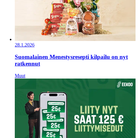
28.1.2026
Suomalainen Menestysresepti kilpailu on nyt
ratkennut
Muut