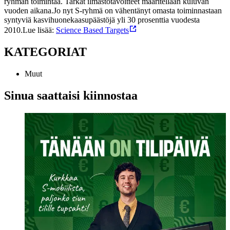
ryhmän toimintaa. Tarkat ilmastotavoitteet määritellään kuluvan
vuoden aikana.
Jo nyt S-ryhmä on vähentänyt omasta toiminnastaan
syntyviä kasvihuonekaasupäästöjä yli 30 prosenttia vuodesta
2010.
Lue lisää:
Science Based Targets
KATEGORIAT
Muut
Sinua saattaisi kiinnostaa