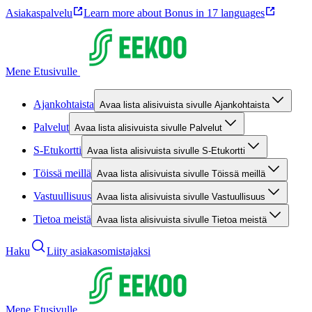
Asiakaspalvelu
Learn more about Bonus in 17 languages
Mene Etusivulle
Ajankohtaista
Avaa lista alisivuista sivulle Ajankohtaista
Palvelut
Avaa lista alisivuista sivulle Palvelut
S-Etukortti
Avaa lista alisivuista sivulle S-Etukortti
Töissä meillä
Avaa lista alisivuista sivulle Töissä meillä
Vastuullisuus
Avaa lista alisivuista sivulle Vastuullisuus
Tietoa meistä
Avaa lista alisivuista sivulle Tietoa meistä
Haku
Liity asiakasomistajaksi
Mene Etusivulle