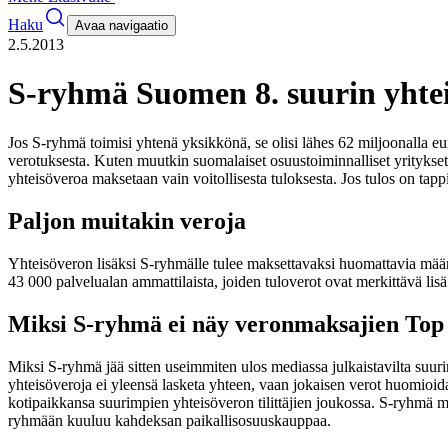
Haku
Avaa navigaatio
2.5.2013
S-ryhmä Suomen 8. suurin yhte
Jos S-ryhmä toimisi yhtenä yksikkönä, se olisi lähes 62 miljoonalla e
verotuksesta. Kuten muutkin suomalaiset osuustoiminnalliset yrityks
yhteisöveroa maksetaan vain voitollisesta tuloksesta. Jos tulos on tapp
Paljon muitakin veroja
Yhteisöveron lisäksi S-ryhmälle tulee maksettavaksi huomattavia määr
43 000 palvelualan ammattilaista, joiden tuloverot ovat merkittävä l
Miksi S-ryhmä ei näy veronmaksajien Top 1
Miksi S-ryhmä jää sitten useimmiten ulos mediassa julkaistavilta suuri
yhteisöveroja ei yleensä lasketa yhteen, vaan jokaisen verot huomioid
kotipaikkansa suurimpien yhteisöveron tilittäjien joukossa.
S-ryhmä mu
ryhmään kuuluu kahdeksan paikallisosuuskauppaa.