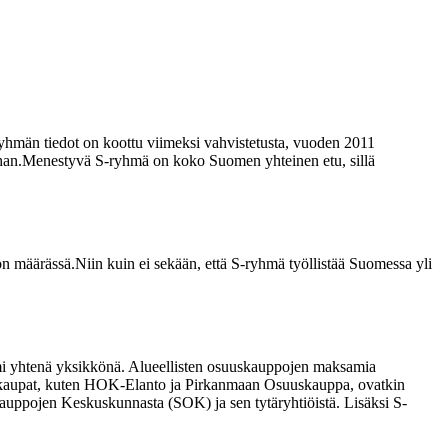
yhmän tiedot on koottu viimeksi vahvistetusta, vuoden 2011
han.
Menestyvä S-ryhmä on koko Suomen yhteinen etu, sillä
on määrässä.
Niin kuin ei sekään, että S-ryhmä työllistää Suomessa yli
imi yhtenä yksikkönä. Alueellisten osuuskauppojen maksamia
kaupat, kuten HOK-Elanto ja Pirkanmaan Osuuskauppa, ovatkin
ppojen Keskuskunnasta (SOK) ja sen tytäryhtiöistä. Lisäksi S-