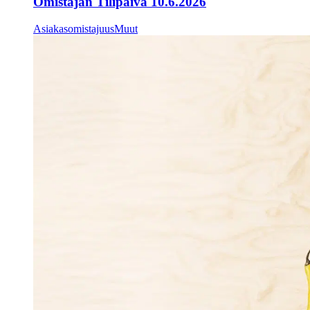
Omistajan Tilipäivä 10.6.2026
Asiakasomistajuus
Muut