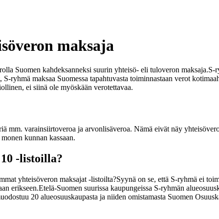
isöveron maksaja
urolla Suomen kahdeksanneksi suurin yhteisö- eli tuloveron maksaja.
S-r
et, S-ryhmä maksaa Suomessa tapahtuvasta toiminnastaan verot kotimaa
iollinen, ei siinä ole myöskään verotettavaa.
iä mm. varainsiirtoveroa ja arvonlisäveroa. Nämä eivät näy yhteisöver
isä monen kunnan kassaan.
0 -listoilla?
mmat yhteisöveron maksajat -listoilta?
Syynä on se, että S-ryhmä ei to
aan erikseen.
Etelä-Suomen suurissa kaupungeissa S-ryhmän alueosuus
odostuu 20 alueosuuskaupasta ja niiden omistamasta Suomen Osuuskau