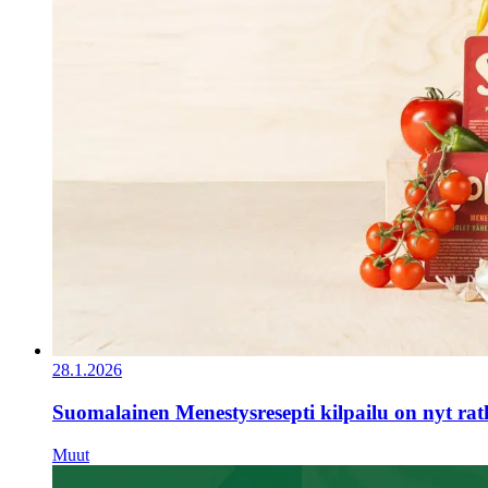
28.1.2026
Suomalainen Menestysresepti kilpailu on nyt ra
Muut