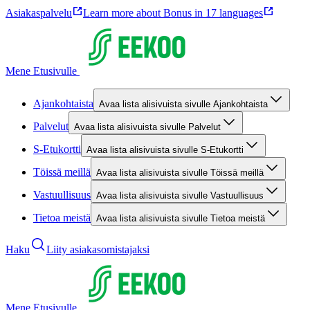
Asiakaspalvelu
Learn more about Bonus in 17 languages
Mene Etusivulle
Ajankohtaista
Avaa lista alisivuista sivulle Ajankohtaista
Palvelut
Avaa lista alisivuista sivulle Palvelut
S-Etukortti
Avaa lista alisivuista sivulle S-Etukortti
Töissä meillä
Avaa lista alisivuista sivulle Töissä meillä
Vastuullisuus
Avaa lista alisivuista sivulle Vastuullisuus
Tietoa meistä
Avaa lista alisivuista sivulle Tietoa meistä
Haku
Liity asiakasomistajaksi
Mene Etusivulle