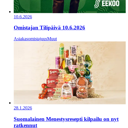
10.6.2026
Omistajan Tilipäivä 10.6.2026
Asiakasomistajuus
Muut
28.1.2026
Suomalainen Menestysresepti kilpailu on nyt
ratkennut