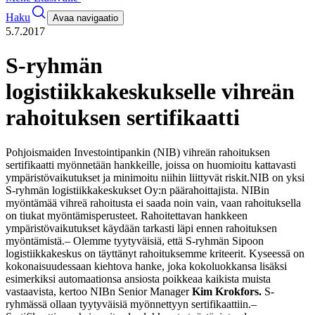
Haku
Avaa navigaatio
5.7.2017
S-ryhmän
logistiikkakeskukselle vihreän
rahoituksen sertifikaatti
Pohjoismaiden Investointipankin (NIB) vihreän rahoituksen
sertifikaatti myönnetään hankkeille, joissa on huomioitu kattavasti
ympäristövaikutukset ja minimoitu niihin liittyvät riskit.
NIB on yksi
S-ryhmän logistiikkakeskukset Oy:n päärahoittajista. NIBin
myöntämää vihreä rahoitusta ei saada noin vain, vaan rahoituksella
on tiukat myöntämisperusteet. Rahoitettavan hankkeen
ympäristövaikutukset käydään tarkasti läpi ennen rahoituksen
myöntämistä.
– Olemme tyytyväisiä, että S-ryhmän Sipoon
logistiikkakeskus on täyttänyt rahoituksemme kriteerit. Kyseessä on
kokonaisuudessaan kiehtova hanke, joka kokoluokkansa lisäksi
esimerkiksi automaationsa ansiosta poikkeaa kaikista muista
vastaavista, kertoo NIBn Senior Manager
Kim Krokfors.
S-
ryhmässä ollaan tyytyväisiä myönnettyyn sertifikaattiin.
–