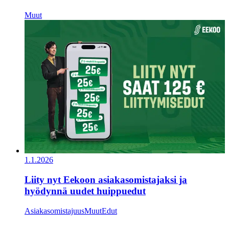
Muut
1.1.2026
Liity nyt Eekoon asiakasomistajaksi ja
hyödynnä uudet huippuedut
Asiakasomistajuus
Muut
Edut