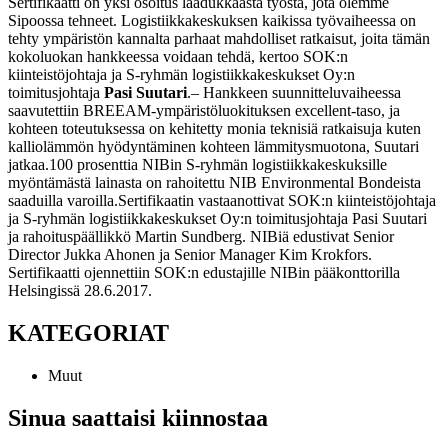
Sertifikaatti on yksi osoitus laadukkaasta työstä, jota olemme
Sipoossa tehneet. Logistiikkakeskuksen kaikissa työvaiheessa on
tehty ympäristön kannalta parhaat mahdolliset ratkaisut, joita tämän
kokoluokan hankkeessa voidaan tehdä, kertoo SOK:n
kiinteistöjohtaja ja S-ryhmän logistiikkakeskukset Oy:n
toimitusjohtaja
Pasi Suutari
.
– Hankkeen suunnitteluvaiheessa
saavutettiin BREEAM-ympäristöluokituksen excellent-taso, ja
kohteen toteutuksessa on kehitetty monia teknisiä ratkaisuja kuten
kalliolämmön hyödyntäminen kohteen lämmitysmuotona, Suutari
jatkaa.
100 prosenttia NIBin S-ryhmän logistiikkakeskuksille
myöntämästä lainasta on rahoitettu NIB Environmental Bondeista
saaduilla varoilla.
Sertifikaatin vastaanottivat SOK:n kiinteistöjohtaja
ja S-ryhmän logistiikkakeskukset Oy:n toimitusjohtaja Pasi Suutari
ja rahoituspäällikkö Martin Sundberg. NIBiä edustivat Senior
Director Jukka Ahonen ja Senior Manager Kim Krokfors.
Sertifikaatti ojennettiin SOK:n edustajille NIBin pääkonttorilla
Helsingissä 28.6.2017.
KATEGORIAT
Muut
Sinua saattaisi kiinnostaa