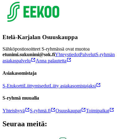
Etelä-Karjalan Osuuskauppa
Sähköpostiosoitteet S-ryhmässä ovat muotoa
etunimi.sukunimi@sok.fi
Yhteystiedot
Palvelut
S-ryhmän
asiakaspalvelu
Anna palautetta
Asiakasomistaja
S-Etukortti
Liittymisedut
Liity asiakasomistajaksi
S-ryhmä muualla
Yhteishyvä
S-ryhmä.fi
Osuuskaupat
Toimipaikat
Seuraa meitä: