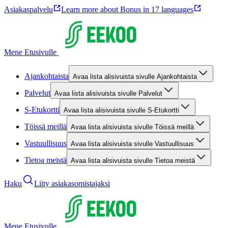
Asiakaspalvelu
Learn more about Bonus in 17 languages
Mene Etusivulle
Ajankohtaista
Avaa lista alisivuista sivulle Ajankohtaista
Palvelut
Avaa lista alisivuista sivulle Palvelut
S-Etukortti
Avaa lista alisivuista sivulle S-Etukortti
Töissä meillä
Avaa lista alisivuista sivulle Töissä meillä
Vastuullisuus
Avaa lista alisivuista sivulle Vastuullisuus
Tietoa meistä
Avaa lista alisivuista sivulle Tietoa meistä
Haku
Liity asiakasomistajaksi
Mene Etusivulle