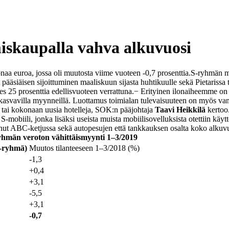
iskaupalla vahva alkuvuosi
a euroa, jossa oli muutosta viime vuoteen -0,7 prosenttia.
S-ryhmän m
ääsiäisen sijoittuminen maaliskuun sijasta huhtikuulle sekä Pietarissa t
 25 prosenttia edellisvuoteen verrattuna.
− Erityinen ilonaiheemme on
a kasvavilla myynneillä. Luottamus toimialan tulevaisuuteen on myös van
 tai kokonaan uusia hotelleja, SOK:n pääjohtaja
Taavi Heikkilä
kertoo
mobiili, jonka lisäksi useista muista mobiilisovelluksista otettiin käytt
nut ABC-ketjussa sekä autopesujen että tankkauksen osalta koko alkuv
yhmän veroton vähittäismyynti 1–3/2019
S-ryhmä)
Muutos tilanteeseen
1–3/2018 (%)
-1,3
+0,4
+3,1
-5,5
+3,1
-0,7