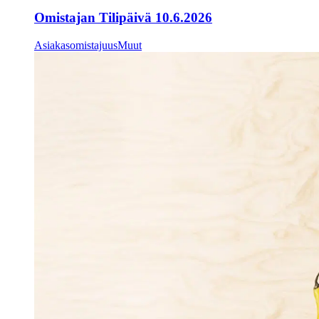
Omistajan Tilipäivä 10.6.2026
Asiakasomistajuus
Muut