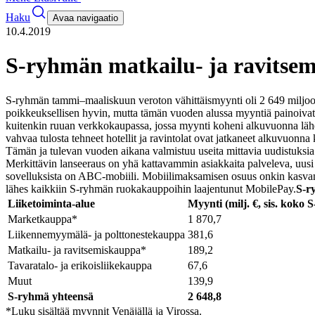
Haku
Avaa navigaatio
10.4.2019
S-ryhmän matkailu- ja ravitsem
S-ryhmän tammi–maaliskuun veroton vähittäismyynti oli 2 649 miljoona
poikkeuksellisen hyvin, mutta tämän vuoden alussa myyntiä painoivat p
kuitenkin ruuan verkkokaupassa, jossa myynti koheni alkuvuonna lähes
vahvaa tulosta tehneet hotellit ja ravintolat ovat jatkaneet alkuvuonn
Tämän ja tulevan vuoden aikana valmistuu useita mittavia uudistuksia
Merkittävin lanseeraus on yhä kattavammin asiakkaita palveleva, uusi S-
sovelluksista on ABC-mobiili. Mobiilimaksamisen osuus onkin kasva
lähes kaikkiin S-ryhmän ruokakauppoihin laajentunut MobilePay.
S-r
Liiketoiminta-alue
Myynti (milj. €, sis. koko 
Marketkauppa*
1 870,7
Liikennemyymälä- ja polttonestekauppa
381,6
Matkailu- ja ravitsemiskauppa*
189,2
Tavaratalo- ja erikoisliikekauppa
67,6
Muut
139,9
S-ryhmä yhteensä
2 648,8
*Luku sisältää myynnit Venäjällä ja Virossa.