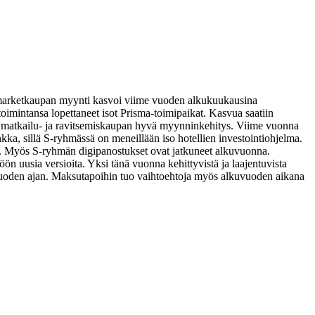
arketkaupan myynti kasvoi viime vuoden alkukuukausina
oimintansa lopettaneet isot Prisma-toimipaikat. Kasvua saatiin
 matkailu- ja ravitsemiskaupan hyvä myynninkehitys. Viime vuonna
kka, sillä S-ryhmässä on meneillään iso hotellien investointiohjelma.
.
Myös S-ryhmän digipanostukset ovat jatkuneet alkuvuonna.
öön uusia versioita. Yksi tänä vuonna kehittyvistä ja laajentuvista
uoden ajan. Maksutapoihin tuo vaihtoehtoja myös alkuvuoden aikana