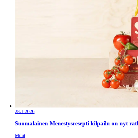
28.1.2026
Suomalainen Menestysresepti kilpailu on nyt ra
Muut