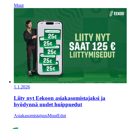
Muut
1.1.2026
Liity nyt Eekoon asiakasomistajaksi ja
hyödynnä uudet huippuedut
Asiakasomistajuus
Muut
Edut