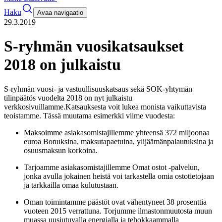
Haku
Avaa navigaatio
29.3.2019
S-ryhmän vuosikatsaukset
2018 on julkaistu
S-ryhmän vuosi- ja vastuullisuuskatsaus sekä SOK-yhtymän
tilinpäätös vuodelta 2018 on nyt julkaistu
verkkosivuillamme.
Katsauksesta voit lukea monista vaikuttavista
teoistamme. Tässä muutama esimerkki viime vuodesta:
Maksoimme asiakasomistajillemme yhteensä 372 miljoonaa
euroa Bonuksina, maksutapaetuina, ylijäämänpalautuksina ja
osuusmaksun korkoina.
Tarjoamme asiakasomistajillemme Omat ostot -palvelun,
jonka avulla jokainen heistä voi tarkastella omia ostotietojaan
ja tarkkailla omaa kulutustaan.
Oman toimintamme päästöt ovat vähentyneet 38 prosenttia
vuoteen 2015 verrattuna. Torjumme ilmastonmuutosta muun
muassa uusiutuvalla energialla ja tehokkaammalla