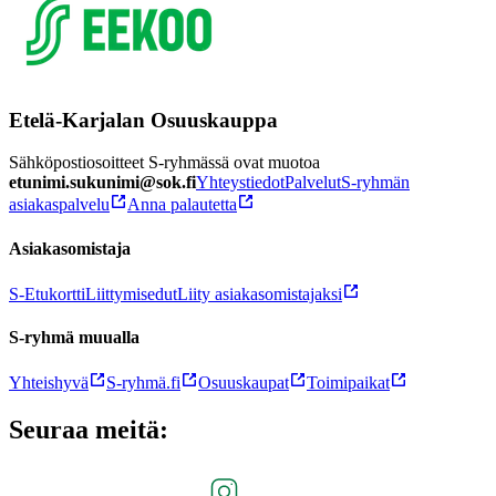
Etelä-Karjalan Osuuskauppa
Sähköpostiosoitteet S-ryhmässä ovat muotoa
etunimi.sukunimi@sok.fi
Yhteystiedot
Palvelut
S-ryhmän
asiakaspalvelu
Anna palautetta
Asiakasomistaja
S-Etukortti
Liittymisedut
Liity asiakasomistajaksi
S-ryhmä muualla
Yhteishyvä
S-ryhmä.fi
Osuuskaupat
Toimipaikat
Seuraa meitä: