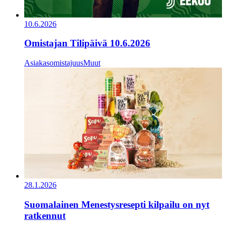
10.6.2026
Omistajan Tilipäivä 10.6.2026
Asiakasomistajuus
Muut
28.1.2026
Suomalainen Menestysresepti kilpailu on nyt
ratkennut