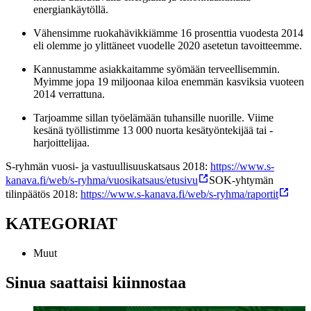
energiankäytöllä.
Vähensimme ruokahävikkiämme 16 prosenttia vuodesta 2014
eli olemme jo ylittäneet vuodelle 2020 asetetun tavoitteemme.
Kannustamme asiakkaitamme syömään terveellisemmin.
Myimme jopa 19 miljoonaa kiloa enemmän kasviksia vuoteen
2014 verrattuna.
Tarjoamme sillan työelämään tuhansille nuorille. Viime
kesänä työllistimme 13 000 nuorta kesätyöntekijää tai -
harjoittelijaa.
S-ryhmän vuosi- ja vastuullisuuskatsaus 2018:
https://www.s-
kanava.fi/web/s-ryhma/vuosikatsaus/etusivu
SOK-yhtymän
tilinpäätös 2018:
https://www.s-kanava.fi/web/s-ryhma/raportit
KATEGORIAT
Muut
Sinua saattaisi kiinnostaa