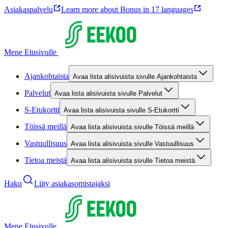
Asiakaspalvelu
Learn more about Bonus in 17 languages
Mene Etusivulle
Ajankohtaista
Avaa lista alisivuista sivulle Ajankohtaista
Palvelut
Avaa lista alisivuista sivulle Palvelut
S-Etukortti
Avaa lista alisivuista sivulle S-Etukortti
Töissä meillä
Avaa lista alisivuista sivulle Töissä meillä
Vastuullisuus
Avaa lista alisivuista sivulle Vastuullisuus
Tietoa meistä
Avaa lista alisivuista sivulle Tietoa meistä
Haku
Liity asiakasomistajaksi
Mene Etusivulle