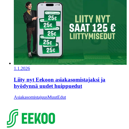
1.1.2026
Liity nyt Eekoon asiakasomistajaksi ja
hyödynnä uudet huippuedut
Asiakasomistajuus
Muut
Edut