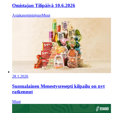
Omistajan Tilipäivä 10.6.2026
Asiakasomistajuus
Muut
28.1.2026
Suomalainen Menestysresepti kilpailu on nyt
ratkennut
Muut