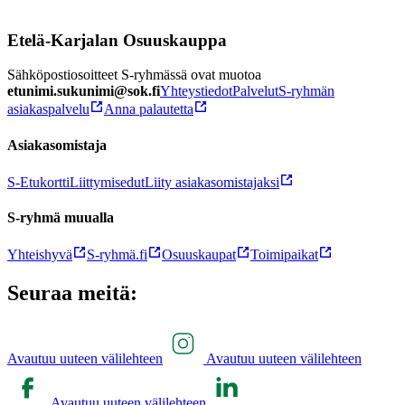
Etelä-Karjalan Osuuskauppa
Sähköpostiosoitteet S-ryhmässä ovat muotoa
etunimi.sukunimi@sok.fi
Yhteystiedot
Palvelut
S-ryhmän
asiakaspalvelu
Anna palautetta
Asiakasomistaja
S-Etukortti
Liittymisedut
Liity asiakasomistajaksi
S-ryhmä muualla
Yhteishyvä
S-ryhmä.fi
Osuuskaupat
Toimipaikat
Seuraa meitä:
Avautuu uuteen välilehteen
Avautuu uuteen välilehteen
Avautuu uuteen välilehteen