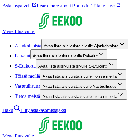
Asiakaspalvelu
Learn more about Bonus in 17 languages
Mene Etusivulle
Ajankohtaista
Avaa lista alisivuista sivulle Ajankohtaista
Palvelut
Avaa lista alisivuista sivulle Palvelut
S-Etukortti
Avaa lista alisivuista sivulle S-Etukortti
Töissä meillä
Avaa lista alisivuista sivulle Töissä meillä
Vastuullisuus
Avaa lista alisivuista sivulle Vastuullisuus
Tietoa meistä
Avaa lista alisivuista sivulle Tietoa meistä
Haku
Liity asiakasomistajaksi
Mene Etusivulle