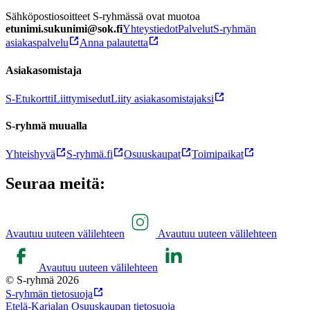
Sähköpostiosoitteet S-ryhmässä ovat muotoa
etunimi.sukunimi@sok.fi
Yhteystiedot
Palvelut
S-ryhmän
asiakaspalvelu
Anna palautetta
Asiakasomistaja
S-Etukortti
Liittymisedut
Liity asiakasomistajaksi
S-ryhmä muualla
Yhteishyvä
S-ryhmä.fi
Osuuskaupat
Toimipaikat
Seuraa meitä:
Avautuu uuteen välilehteen
Avautuu uuteen välilehteen
Avautuu uuteen välilehteen
© S-ryhmä 2026
S-ryhmän tietosuoja
Etelä-Karjalan Osuuskaupan tietosuoja