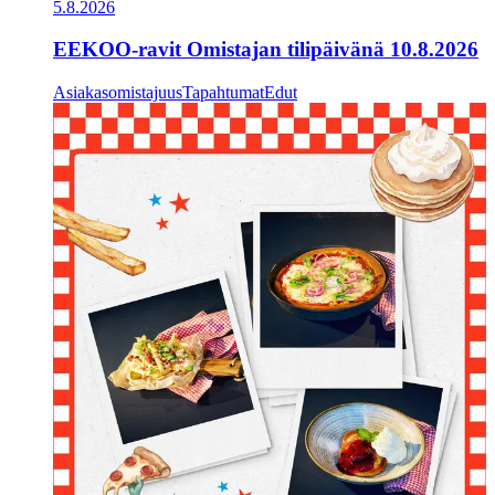
5.8.2026
EEKOO-ravit Omistajan tilipäivänä 10.8.2026
Asiakasomistajuus
Tapahtumat
Edut