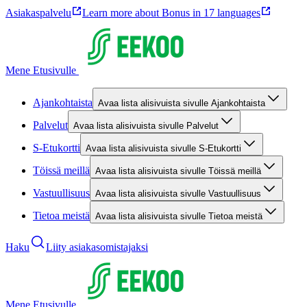
Asiakaspalvelu
Learn more about Bonus in 17 languages
Mene Etusivulle
Ajankohtaista
Avaa lista alisivuista sivulle Ajankohtaista
Palvelut
Avaa lista alisivuista sivulle Palvelut
S-Etukortti
Avaa lista alisivuista sivulle S-Etukortti
Töissä meillä
Avaa lista alisivuista sivulle Töissä meillä
Vastuullisuus
Avaa lista alisivuista sivulle Vastuullisuus
Tietoa meistä
Avaa lista alisivuista sivulle Tietoa meistä
Haku
Liity asiakasomistajaksi
Mene Etusivulle