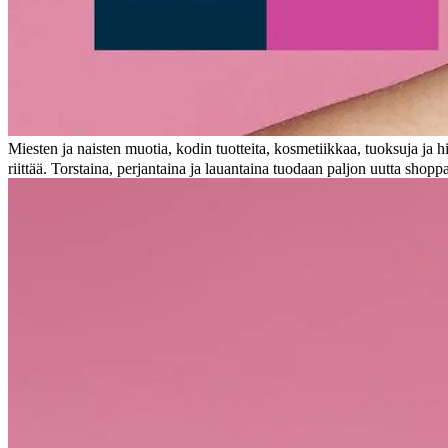
Miesten ja naisten muotia, kodin tuotteita, kosmetiikkaa, tuoksuja ja h
riittää. Torstaina, perjantaina ja lauantaina tuodaan paljon uutta sh