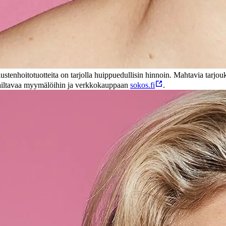
iustenhoitotuotteita on tarjolla huippuedullisin hinnoin. Mahtavia tarjou
oppailtavaa myymälöihin ja verkkokauppaan
sokos.fi
.