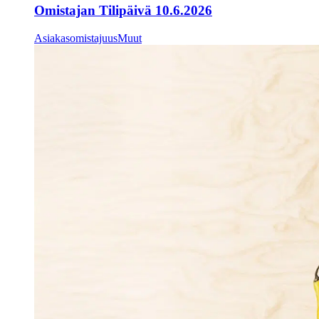
Omistajan Tilipäivä 10.6.2026
Asiakasomistajuus
Muut