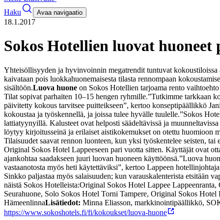
Haku
Avaa navigaatio
18.1.2017
Sokos Hotellien luovat huoneet 
Yhteisöllisyyden ja hyvinvoinnin megatrendit tuntuvat kokoustiloissa a
kaivataan pois luokkahuonemaisesta tilasta rennompaan kokoustamisee
sisältöön.
Luova huone
on Sokos Hotellien tarjoama rento vaihtoeht
Tilat sopivat parhaiten 10–15 hengen ryhmille.
”Tutkimme tarkkaan kok
päivitetty kokous tarvitsee puitteikseen”, kertoo konseptipäällikkö 
kokoustaa ja työskennellä, ja joissa tulee hyvälle tuulelle.”
Sokos Hotel
lattiatyynyillä. Kalusteet ovat helposti säädeltävissä ja muunneltavissa
löytyy kirjoitusseinä ja erilaiset aistikokemukset on otettu huomioon 
Tilaisuudet saavat rennon luonteen, kun yksi työskentelee seisten, tai e
Original Sokos Hotel Lappeeseen pari vuotta sitten. Käyttäjät ovat otta
ajankohtaa saadakseen juuri luovan huoneen käyttöönsä.
”Luova huone
vastaanotosta myös heti käytettäviksi”, kertoo Lappeen hotellinjohtaja 
Sinkko paljastaa myös salaisuuden; kun varauskalenterista etsitään va
näistä Sokos Hotelleista:
Original Sokos Hotel Lappee Lappeenranta,
Seurahuone,
Solo Sokos Hotel Torni Tampere,
Original Sokos Hotel
Hämeenlinna
Lisätiedot:
Minna Eliasson, markkinointipäällikkö, SOK 
https://www.sokoshotels.fi/fi/kokoukset/luova-huone