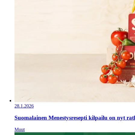
28.1.2026
Suomalainen Menestysresepti kilpailu on nyt ra
Muut