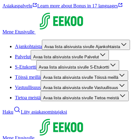
Asiakaspalvelu
Learn more about Bonus in 17 languages
Mene Etusivulle
Ajankohtaista
Avaa lista alisivuista sivulle Ajankohtaista
Palvelut
Avaa lista alisivuista sivulle Palvelut
S-Etukortti
Avaa lista alisivuista sivulle S-Etukortti
Töissä meillä
Avaa lista alisivuista sivulle Töissä meillä
Vastuullisuus
Avaa lista alisivuista sivulle Vastuullisuus
Tietoa meistä
Avaa lista alisivuista sivulle Tietoa meistä
Haku
Liity asiakasomistajaksi
Mene Etusivulle