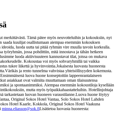
sä
merkittävästi. Tämä pätee myös neuvotteluihin ja kokouksiin, nyt
iten saada kuulijat osallistumaan aiempaa enemmän kokouksen
n ideoida, luoda uutta tai pitää ryhmän vire muulla tavoin korkealla.
a työryhmän, jossa pohdittiin, mitä innostava ja tähän hetkeen
lusimme luoda aktiivisuuteen kannustavat tilat, joissa on mukava
makorkeudelle. Kokoustaa voi myös sohvaryhmillä tai vaikka
stus tukee liikettä ja hyvinvointia.
Jokaisesta luovasta huoneesta
tta.
Värikäs ja rento tunnelma vahvistaa yhteisöllisyyden kokemusta.
.
Ensimmäisenä luova huone konseptoitiin lappeenrantalaiseen
jotkut asiakkaat ovat valmiita muuttamaan oman tilaisuutensa
ommiksi ja spontaanimmiksi. Aiempaa enemmän kokoustiloja kysellään
deointikokouksiin, mutta myös työpaikkahaastatteluihin. Hotellinjohtaja
enä tarkastetaan luovan huoneen varaustilanne.
Luova huone löytyy
antaa,
Original Sokos Hotel Vantaa,
Solo Sokos Hotel Lahden
Sokos Hotel Kaarle, Kokkola,
Original Sokos Hotel Vaakuna
ti
minna.eliasson@sok.fi
Lisätietoa luovasta huoneesta: