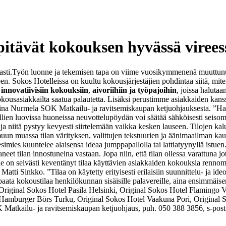
pitävät kokouksen hyvässä virees
sti.
Työn luonne ja tekemisen tapa on viime vuosikymmenenä muuttunut 
n. Sokos Hotelleissa on kuultu kokousjärjestäjien pohdintaa siitä, m
o
innovatiivisiin kokouksiin
,
aivoriihiin ja työpajoihin
, joissa halutaa
ousasiakkailta saatua palautetta. Lisäksi perustimme asiakkaiden kanss
Janina Nurmela SOK Matkailu- ja ravitsemiskaupan ketjuohjauksesta. ”Ha
lien luovissa huoneissa neuvottelupöydän voi säätää sähköisesti seiso
 ja niitä pystyy kevyesti siirtelemään vaikka kesken lauseen. Tilojen kalu
muun muassa tilan värityksen, valittujen tekstuurien ja äänimaailman kau
simies kuuntelee alaisensa ideaa jumppapallolla tai lattiatyynyllä istuen
neet tilan innostuneina vastaan. Jopa niin, että tilan ollessa varattuna 
 on selvästi keventänyt tilaa käyttävien asiakkaiden kokouksia renn
Matti Sinkko. ”Tilaa on käytetty erityisesti erilaisiin suunnittelu- ja i
paata kokoustilaa henkilökunnan sisäisille palavereille, aina ensimmäis
Original Sokos Hotel Pasila Helsinki,
Original Sokos Hotel Flamingo V
 Hamburger Börs Turku,
Original Sokos Hotel Vaakuna Pori,
Original 
Matkailu- ja ravitsemiskaupan ketjuohjaus, puh. 050 388 3856, s-pos