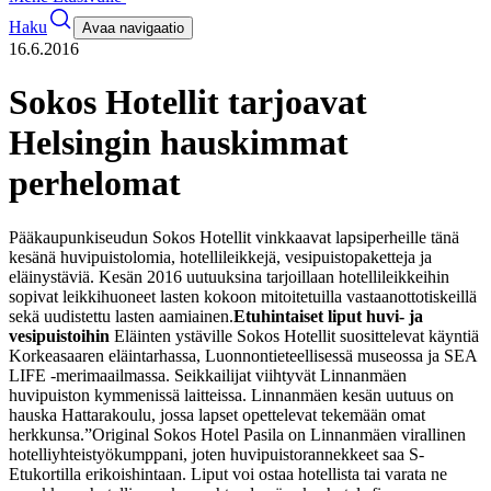
Haku
Avaa navigaatio
16.6.2016
Sokos Hotellit tarjoavat
Helsingin hauskimmat
perhelomat
Pääkaupunkiseudun Sokos Hotellit vinkkaavat lapsiperheille tänä
kesänä huvipuistolomia, hotellileikkejä, vesipuistopaketteja ja
eläinystäviä. Kesän 2016 uutuuksina tarjoillaan hotellileikkeihin
sopivat leikkihuoneet lasten kokoon mitoitetuilla vastaanottotiskeillä
sekä uudistettu lasten aamiainen.
Etuhintaiset liput huvi- ja
vesipuistoihin
Eläinten ystäville Sokos Hotellit suosittelevat käyntiä
Korkeasaaren eläintarhassa, Luonnontieteellisessä museossa ja SEA
LIFE -merimaailmassa. Seikkailijat viihtyvät Linnanmäen
huvipuiston kymmenissä laitteissa. Linnanmäen kesän uutuus on
hauska Hattarakoulu, jossa lapset opettelevat tekemään omat
herkkunsa.
”Original Sokos Hotel Pasila on Linnanmäen virallinen
hotelliyhteistyökumppani, joten huvipuistorannekkeet saa S-
Etukortilla erikoishintaan. Liput voi ostaa hotellista tai varata ne