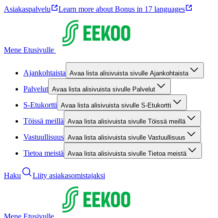
Asiakaspalvelu
Learn more about Bonus in 17 languages
Mene Etusivulle
Ajankohtaista
Avaa lista alisivuista sivulle Ajankohtaista
Palvelut
Avaa lista alisivuista sivulle Palvelut
S-Etukortti
Avaa lista alisivuista sivulle S-Etukortti
Töissä meillä
Avaa lista alisivuista sivulle Töissä meillä
Vastuullisuus
Avaa lista alisivuista sivulle Vastuullisuus
Tietoa meistä
Avaa lista alisivuista sivulle Tietoa meistä
Haku
Liity asiakasomistajaksi
Mene Etusivulle