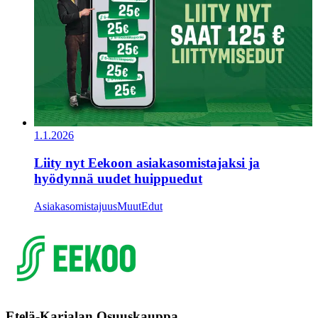
1.1.2026
Liity nyt Eekoon asiakasomistajaksi ja
hyödynnä uudet huippuedut
Asiakasomistajuus
Muut
Edut
Etelä-Karjalan Osuuskauppa