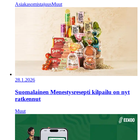
Asiakasomistajuus
Muut
28.1.2026
Suomalainen Menestysresepti kilpailu on nyt
ratkennut
Muut