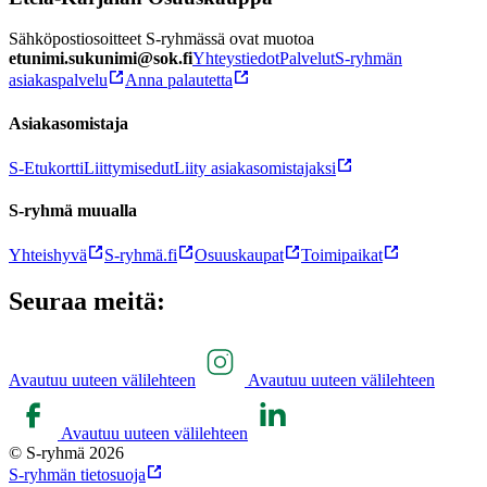
Sähköpostiosoitteet S-ryhmässä ovat muotoa
etunimi.sukunimi@sok.fi
Yhteystiedot
Palvelut
S-ryhmän
asiakaspalvelu
Anna palautetta
Asiakasomistaja
S-Etukortti
Liittymisedut
Liity asiakasomistajaksi
S-ryhmä muualla
Yhteishyvä
S-ryhmä.fi
Osuuskaupat
Toimipaikat
Seuraa meitä:
Avautuu uuteen välilehteen
Avautuu uuteen välilehteen
Avautuu uuteen välilehteen
© S-ryhmä 2026
S-ryhmän tietosuoja