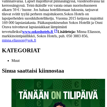
valinnanvaraa. Lapset majoittuvat pinnasängyssä, vuodesohvassa tai
kerrossängyssä. Teini-ikäisille voi varata oman nuorisohuoneen
alkaen 59 € / huone. Jos haluaa hotellilomaan luksusta, tarjoavat
tilavat sviitit tyyliä perheen majoitukseen.
Sokos Hotels on
lapsiperheiden suosikkihotelliketju. Vuonna 2015 ketjussa majoittui
169 000 lapsiasiakasta. Pääkaupunkiseudun Sokos Hotellit ja Onni
Orava toivottavat lapsiasiakkaat lämpimästi
tervetulleiksi!
www.sokoshotels.fi
Lisätietoja:
Minna Eliasson,
markkinointipäällikkö, Sokos Hotels, puh. 050 3883 856,
minna.eliasson@sok.fi
KATEGORIAT
Muut
Sinua saattaisi kiinnostaa