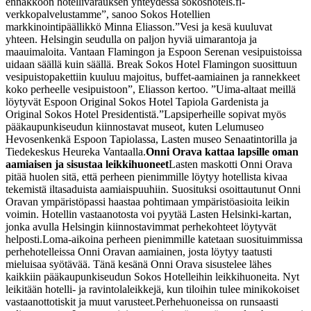
ennakkoon hotellivarauksen yhteydessä sokoshotels.fi-
verkkopalvelustamme”, sanoo Sokos Hotellien
markkinointipäällikkö Minna Eliasson.
”Vesi ja kesä kuuluvat
yhteen. Helsingin seudulla on paljon hyviä uimarantoja ja
maauimaloita. Vantaan Flamingon ja Espoon Serenan vesipuistoissa
uidaan säällä kuin säällä. Break Sokos Hotel Flamingon suosittuun
vesipuistopakettiin kuuluu majoitus, buffet-aamiainen ja rannekkeet
koko perheelle vesipuistoon”, Eliasson kertoo. ”Uima-altaat meillä
löytyvät Espoon Original Sokos Hotel Tapiola Gardenista ja
Original Sokos Hotel Presidentistä.”
Lapsiperheille sopivat myös
pääkaupunkiseudun kiinnostavat museot, kuten Lelumuseo
Hevosenkenkä Espoon Tapiolassa, Lasten museo Senaatintorilla ja
Tiedekeskus Heureka Vantaalla.
Onni Orava kattaa lapsille oman
aamiaisen ja sisustaa leikkihuoneet
Lasten maskotti Onni Orava
pitää huolen sitä, että perheen pienimmille löytyy hotellista kivaa
tekemistä iltasaduista aamiaispuuhiin. Suosituksi osoittautunut Onni
Oravan ympäristöpassi haastaa pohtimaan ympäristöasioita leikin
voimin. Hotellin vastaanotosta voi pyytää Lasten Helsinki-kartan,
jonka avulla Helsingin kiinnostavimmat perhekohteet löytyvät
helposti.
Loma-aikoina perheen pienimmille katetaan suosituimmissa
perhehotelleissa Onni Oravan aamiainen, josta löytyy taatusti
mieluisaa syötävää. Tänä kesänä Onni Orava sisustelee lähes
kaikkiin pääkaupunkiseudun Sokos Hotelleihin leikkihuoneita. Nyt
leikitään hotelli- ja ravintolaleikkejä, kun tiloihin tulee minikokoiset
vastaanottotiskit ja muut varusteet.
Perhehuoneissa on runsaasti