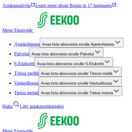
Asiakaspalvelu
Learn more about Bonus in 17 languages
Mene Etusivulle
Ajankohtaista
Avaa lista alisivuista sivulle Ajankohtaista
Palvelut
Avaa lista alisivuista sivulle Palvelut
S-Etukortti
Avaa lista alisivuista sivulle S-Etukortti
Töissä meillä
Avaa lista alisivuista sivulle Töissä meillä
Vastuullisuus
Avaa lista alisivuista sivulle Vastuullisuus
Tietoa meistä
Avaa lista alisivuista sivulle Tietoa meistä
Haku
Liity asiakasomistajaksi
Mene Etusivulle