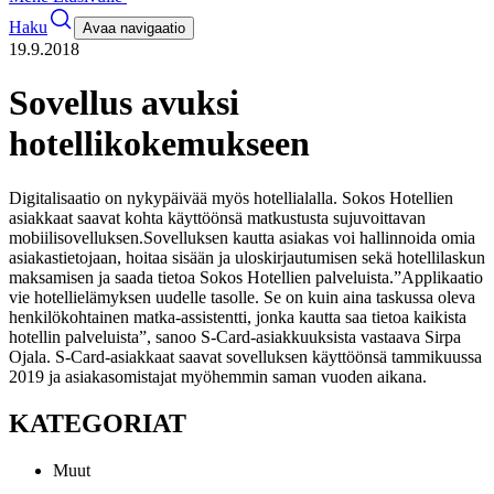
Haku
Avaa navigaatio
19.9.2018
Sovellus avuksi
hotellikokemukseen
Digitalisaatio on nykypäivää myös hotellialalla. Sokos Hotellien
asiakkaat saavat kohta käyttöönsä matkustusta sujuvoittavan
mobiilisovelluksen.
Sovelluksen kautta asiakas voi hallinnoida omia
asiakastietojaan, hoitaa sisään ja uloskirjautumisen sekä hotellilaskun
maksamisen ja saada tietoa Sokos Hotellien palveluista.
”Applikaatio
vie hotellielämyksen uudelle tasolle. Se on kuin aina taskussa oleva
henkilökohtainen matka-assistentti, jonka kautta saa tietoa kaikista
hotellin palveluista”, sanoo S-Card-asiakkuuksista vastaava Sirpa
Ojala.
S-Card-asiakkaat saavat sovelluksen käyttöönsä tammikuussa
2019 ja asiakasomistajat myöhemmin saman vuoden aikana.
KATEGORIAT
Muut