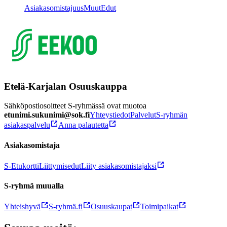
Asiakasomistajuus
Muut
Edut
Etelä-Karjalan Osuuskauppa
Sähköpostiosoitteet S-ryhmässä ovat muotoa
etunimi.sukunimi@sok.fi
Yhteystiedot
Palvelut
S-ryhmän
asiakaspalvelu
Anna palautetta
Asiakasomistaja
S-Etukortti
Liittymisedut
Liity asiakasomistajaksi
S-ryhmä muualla
Yhteishyvä
S-ryhmä.fi
Osuuskaupat
Toimipaikat