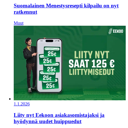
Suomalainen Menestysresepti kilpailu on nyt
ratkennut
Muut
1.1.2026
Liity nyt Eekoon asiakasomistajaksi ja
hyödynnä uudet huippuedut