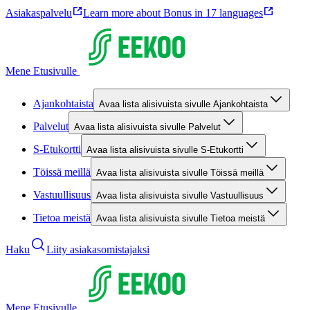
Asiakaspalvelu
Learn more about Bonus in 17 languages
Mene Etusivulle
Ajankohtaista
Avaa lista alisivuista sivulle Ajankohtaista
Palvelut
Avaa lista alisivuista sivulle Palvelut
S-Etukortti
Avaa lista alisivuista sivulle S-Etukortti
Töissä meillä
Avaa lista alisivuista sivulle Töissä meillä
Vastuullisuus
Avaa lista alisivuista sivulle Vastuullisuus
Tietoa meistä
Avaa lista alisivuista sivulle Tietoa meistä
Haku
Liity asiakasomistajaksi
Mene Etusivulle