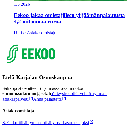
1.5.2026
Eekoo jakaa omistajilleen ylijäämänpalautusta
4,2 miljoonaa euroa
Uutiset
Asiakasomistajuus
Etelä-Karjalan Osuuskauppa
Sähköpostiosoitteet S-ryhmässä ovat muotoa
etunimi.sukunimi@sok.fi
Yhteystiedot
Palvelut
S-ryhmän
asiakaspalvelu
Anna palautetta
Asiakasomistaja
S-Etukortti
Liittymisedut
Liity asiakasomistajaksi