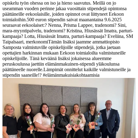
opiskelu työn ohessa on iso ja hieno saavutus. Meillä on jo
useamman vuoden perinne jakaa vuosittain stipendejä opintonsa
päättäneille eekoolaisille, joiden opinnot ovat liittyneet Eekoon
toimialoihin.
500 euron stipendin saivat maanantaina 9.6.2025
seuraavat eekoolaiset:
? Nenna, Prisma Lappee, tradenomi
? Sini,
mara-myyntipalvelu, tradenomi
? Kristina, Hiusässät Imatra, parturi-
kampaaja
? Lotta, Hiusässät Imatra, parturi-kampaaja
? Eveliina, SM
Taipalsaari, merkonomi
Tämän lisäksi jaamme ammattiopisto
Samposta valmistuville opiskelijoille stipendejä, jotka jaetaan
opettajien harkinnan mukaan Eekoon toimialoilta valmistuneille
opiskelijoille. Tänä keväänä lisäksi jokaisessa alueemme
peruskoulussa jaettiin elämänmakuinen-stipendi yläkoulunsa
päättäneelle nuorelle.
Lämpimät onnittelut kaikille valmistuneille ja
stipendin saaneille!
?
#elämänmakuisiakohtaamisia