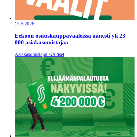
13.5.2026
Eekoon osuuskauppavaaleissa äänesti yli 23
000 asiakasomistajaa
Asiakasomistajuus
Uutiset