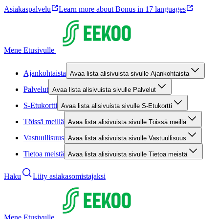
Asiakaspalvelu
Learn more about Bonus in 17 languages
Mene Etusivulle
Ajankohtaista
Avaa lista alisivuista sivulle Ajankohtaista
Palvelut
Avaa lista alisivuista sivulle Palvelut
S-Etukortti
Avaa lista alisivuista sivulle S-Etukortti
Töissä meillä
Avaa lista alisivuista sivulle Töissä meillä
Vastuullisuus
Avaa lista alisivuista sivulle Vastuullisuus
Tietoa meistä
Avaa lista alisivuista sivulle Tietoa meistä
Haku
Liity asiakasomistajaksi
Mene Etusivulle