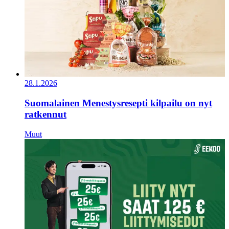
28.1.2026
Suomalainen Menestysresepti kilpailu on nyt
ratkennut
Muut