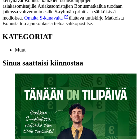
kerryttävät Bonusta kaikkien osuuskauppojen
asiakasomistajille.
Asiakasomistajien Bonusmatkailua tuodaan
jatkossa vahvemmin esille S-ryhmän printti- ja sähköisissä
medioissa.
Omalta S-kanavalta
tilattava uutiskirje Matkoista
Bonusta tuo ajankohtaista tietoa sähköpostitse.
KATEGORIAT
Muut
Sinua saattaisi kiinnostaa