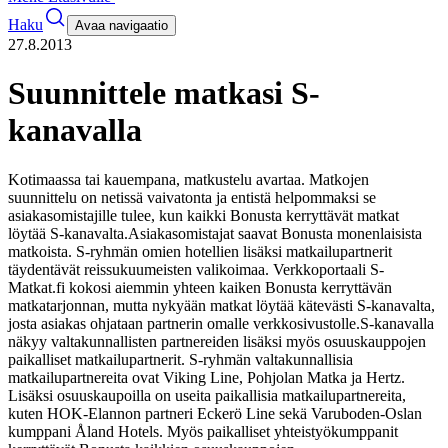
Haku
Avaa navigaatio
27.8.2013
Suunnittele matkasi S-
kanavalla
Kotimaassa tai kauempana, matkustelu avartaa. Matkojen
suunnittelu on netissä vaivatonta ja entistä helpommaksi se
asiakasomistajille tulee, kun kaikki Bonusta kerryttävät matkat
löytää S-kanavalta.
Asiakasomistajat saavat Bonusta monenlaisista
matkoista. S-ryhmän omien hotellien lisäksi matkailupartnerit
täydentävät reissukuumeisten valikoimaa. Verkkoportaali S-
Matkat.fi kokosi aiemmin yhteen kaiken Bonusta kerryttävän
matkatarjonnan, mutta nykyään matkat löytää kätevästi S-kanavalta,
josta asiakas ohjataan partnerin omalle verkkosivustolle.
S-kanavalla
näkyy valtakunnallisten partnereiden lisäksi myös osuuskauppojen
paikalliset matkailupartnerit. S-ryhmän valtakunnallisia
matkailupartnereita ovat Viking Line, Pohjolan Matka ja Hertz.
Lisäksi osuuskaupoilla on useita paikallisia matkailupartnereita,
kuten HOK-Elannon partneri Eckerö Line sekä Varuboden-Oslan
kumppani Åland Hotels. Myös paikalliset yhteistyökumppanit