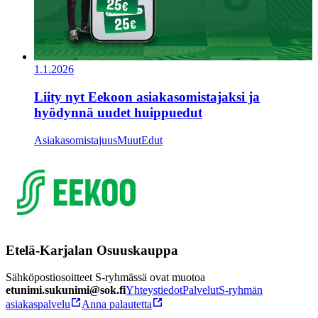
1.1.2026
Liity nyt Eekoon asiakasomistajaksi ja
hyödynnä uudet huippuedut
Asiakasomistajuus
Muut
Edut
Etelä-Karjalan Osuuskauppa
Sähköpostiosoitteet S-ryhmässä ovat muotoa
etunimi.sukunimi@sok.fi
Yhteystiedot
Palvelut
S-ryhmän
asiakaspalvelu
Anna palautetta