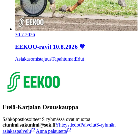
30.7.2026
EEKOO-ravit 10.8.2026 💚
Asiakasomistajuus
Tapahtumat
Edut
Etelä-Karjalan Osuuskauppa
Sähköpostiosoitteet S-ryhmässä ovat muotoa
etunimi.sukunimi@sok.fi
Yhteystiedot
Palvelut
S-ryhmän
asiakaspalvelu
Anna palautetta