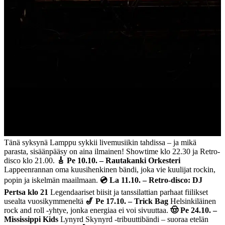
Tänä syksynä Lamppu sykkii livemusiikin tahdissa – ja mikä
parasta, sisäänpääsy on aina ilmainen! Showtime klo 22.30 ja Retro-
disco klo 21.00.
🎸 Pe 10.10. – Rautakanki Orkesteri
Lappeenrannan oma kuusihenkinen bändi, joka vie kuulijat rockin,
popin ja iskelmän maailmaan.
💿 La 11.10. – Retro-disco: DJ
Pertsa klo 21
Legendaariset biisit ja tanssilattian parhaat fiilikset
usealta vuosikymmeneltä
🎷 Pe 17.10. – Trick Bag
Helsinkiläinen
rock and roll -yhtye, jonka energiaa ei voi sivuuttaa.
🤠 Pe 24.10. –
Mississippi Kids
Lynyrd Skynyrd -tribuuttibändi – suoraa etelän