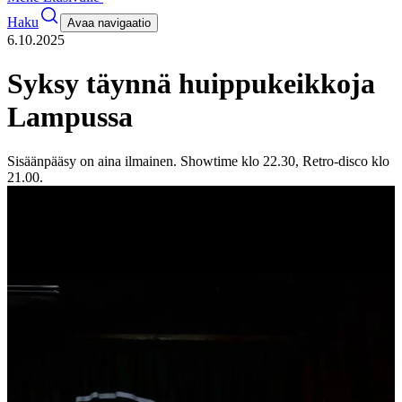
Haku
Avaa navigaatio
6.10.2025
Syksy täynnä huippukeikkoja
Lampussa
Sisäänpääsy on aina ilmainen. Showtime klo 22.30, Retro-disco klo
21.00.