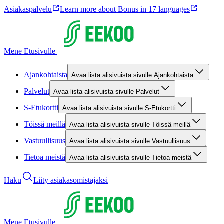
Asiakaspalvelu
Learn more about Bonus in 17 languages
Mene Etusivulle
Ajankohtaista
Avaa lista alisivuista sivulle Ajankohtaista
Palvelut
Avaa lista alisivuista sivulle Palvelut
S-Etukortti
Avaa lista alisivuista sivulle S-Etukortti
Töissä meillä
Avaa lista alisivuista sivulle Töissä meillä
Vastuullisuus
Avaa lista alisivuista sivulle Vastuullisuus
Tietoa meistä
Avaa lista alisivuista sivulle Tietoa meistä
Haku
Liity asiakasomistajaksi
Mene Etusivulle