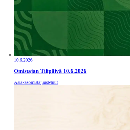
10.6.2026
Omistajan Tilipäivä 10.6.2026
Asiakasomistajuus
Muut