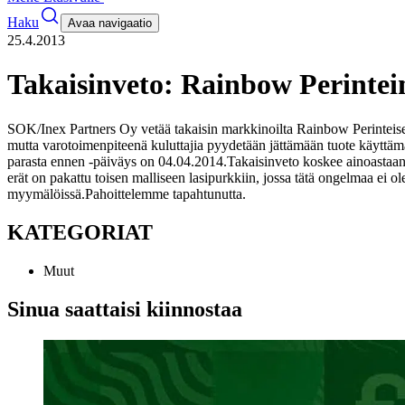
Haku
Avaa navigaatio
25.4.2013
Takaisinveto: Rainbow Perintein
SOK/Inex Partners Oy vetää takaisin markkinoilta Rainbow Perinteise
mutta varotoimenpiteenä kuluttajia pyydetään jättämään tuote käyttämä
parasta ennen -päiväys on 04.04.2014.
Takaisinveto koskee ainoastaan 
erät on pakattu toisen malliseen lasipurkkiin, jossa tätä ongelmaa ei ol
myymälöissä.
Pahoittelemme tapahtunutta.
KATEGORIAT
Muut
Sinua saattaisi kiinnostaa