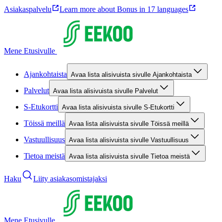
Asiakaspalvelu
Learn more about Bonus in 17 languages
Mene Etusivulle
Ajankohtaista
Avaa lista alisivuista sivulle Ajankohtaista
Palvelut
Avaa lista alisivuista sivulle Palvelut
S-Etukortti
Avaa lista alisivuista sivulle S-Etukortti
Töissä meillä
Avaa lista alisivuista sivulle Töissä meillä
Vastuullisuus
Avaa lista alisivuista sivulle Vastuullisuus
Tietoa meistä
Avaa lista alisivuista sivulle Tietoa meistä
Haku
Liity asiakasomistajaksi
Mene Etusivulle