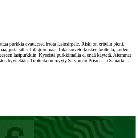
taa purkkia avattaessa irrota lasinsirpale. Riski on erittäin pieni,
josta silliä 150 grammaa. Takaisinveto koskee tuotteita, joiden
neeseen lasipurkkiin. Kyseistä purkkimallia ei enää käytetä. Aiemmat
stos hyvitetään. Tuotteita on myyty S-ryhmän Prisma- ja S-market -