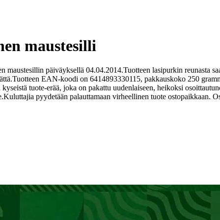
en maustesilli
n maustesillin päiväyksellä 04.04.2014.
Tuotteen lasipurkin reunasta saat
ttä.
Tuotteen EAN-koodi on 6414893330115, pakkauskoko 250 grammaa, 
kyseistä tuote-erää, joka on pakattu uudenlaiseen, heikoksi osoittautu
e.
Kuluttajia pyydetään palauttamaan virheellinen tuote ostopaikkaan. O