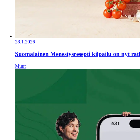
28.1.2026
Suomalainen Menestysresepti kilpailu on nyt ra
Muut