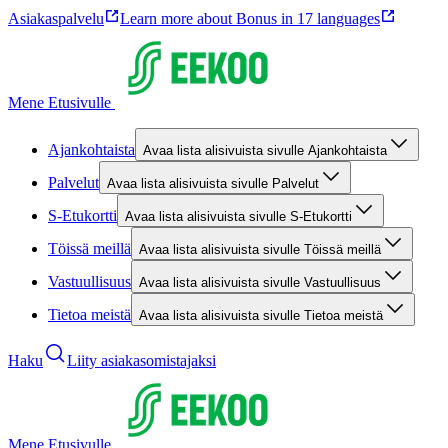
Asiakaspalvelu
Learn more about Bonus in 17 languages
Mene Etusivulle
Ajankohtaista
Avaa lista alisivuista sivulle Ajankohtaista
Palvelut
Avaa lista alisivuista sivulle Palvelut
S-Etukortti
Avaa lista alisivuista sivulle S-Etukortti
Töissä meillä
Avaa lista alisivuista sivulle Töissä meillä
Vastuullisuus
Avaa lista alisivuista sivulle Vastuullisuus
Tietoa meistä
Avaa lista alisivuista sivulle Tietoa meistä
Haku
Liity asiakasomistajaksi
Mene Etusivulle