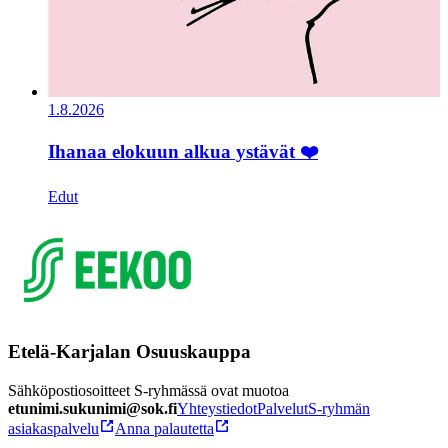
1.8.2026
Ihanaa elokuun alkua ystävät ❤️
Edut
Etelä-Karjalan Osuuskauppa
Sähköpostiosoitteet S-ryhmässä ovat muotoa
etunimi.sukunimi@sok.fi
Yhteystiedot
Palvelut
S-ryhmän
asiakaspalvelu
Anna palautetta