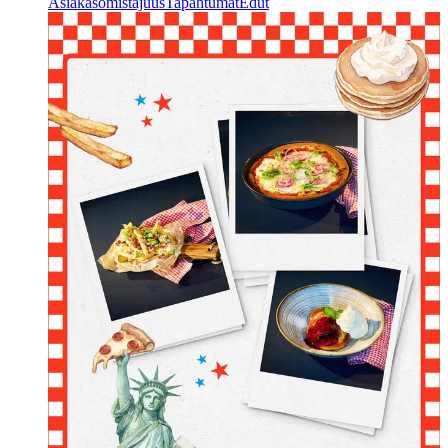
Asiakasomistajuus
Tapahtumat
Edut