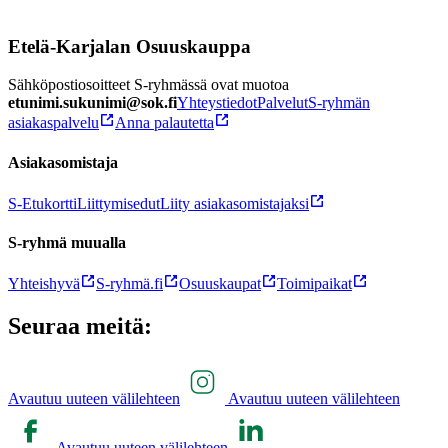
Etelä-Karjalan Osuuskauppa
Sähköpostiosoitteet S-ryhmässä ovat muotoa
etunimi.sukunimi@sok.fi
Yhteystiedot
Palvelut
S-ryhmän
asiakaspalvelu
Anna palautetta
Asiakasomistaja
S-Etukortti
Liittymisedut
Liity asiakasomistajaksi
S-ryhmä muualla
Yhteishyvä
S-ryhmä.fi
Osuuskaupat
Toimipaikat
Seuraa meitä:
Avautuu uuteen välilehteen
Avautuu uuteen välilehteen
Avautuu uuteen välilehteen