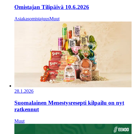
Omistajan Tilipäivä 10.6.2026
Asiakasomistajuus
Muut
28.1.2026
Suomalainen Menestysresepti kilpailu on nyt
ratkennut
Muut