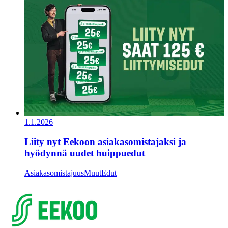
1.1.2026
Liity nyt Eekoon asiakasomistajaksi ja
hyödynnä uudet huippuedut
Asiakasomistajuus
Muut
Edut