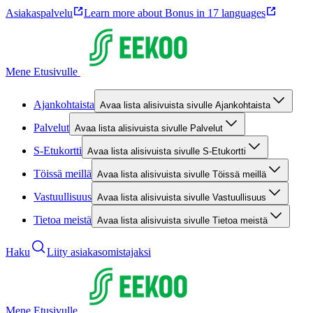
Asiakaspalvelu
Learn more about Bonus in 17 languages
Mene Etusivulle
Ajankohtaista
Avaa lista alisivuista sivulle Ajankohtaista
Palvelut
Avaa lista alisivuista sivulle Palvelut
S-Etukortti
Avaa lista alisivuista sivulle S-Etukortti
Töissä meillä
Avaa lista alisivuista sivulle Töissä meillä
Vastuullisuus
Avaa lista alisivuista sivulle Vastuullisuus
Tietoa meistä
Avaa lista alisivuista sivulle Tietoa meistä
Haku
Liity asiakasomistajaksi
Mene Etusivulle