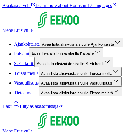
Asiakaspalvelu
Learn more about Bonus in 17 languages
Mene Etusivulle
Ajankohtaista
Avaa lista alisivuista sivulle Ajankohtaista
Palvelut
Avaa lista alisivuista sivulle Palvelut
S-Etukortti
Avaa lista alisivuista sivulle S-Etukortti
Töissä meillä
Avaa lista alisivuista sivulle Töissä meillä
Vastuullisuus
Avaa lista alisivuista sivulle Vastuullisuus
Tietoa meistä
Avaa lista alisivuista sivulle Tietoa meistä
Haku
Liity asiakasomistajaksi
Mene Etusivulle