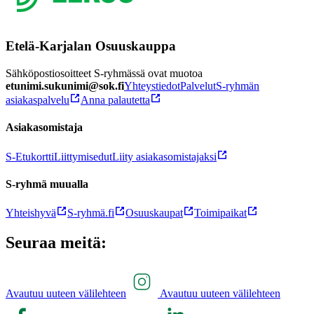
Etelä-Karjalan Osuuskauppa
Sähköpostiosoitteet S-ryhmässä ovat muotoa
etunimi.sukunimi@sok.fi
Yhteystiedot
Palvelut
S-ryhmän
asiakaspalvelu
Anna palautetta
Asiakasomistaja
S-Etukortti
Liittymisedut
Liity asiakasomistajaksi
S-ryhmä muualla
Yhteishyvä
S-ryhmä.fi
Osuuskaupat
Toimipaikat
Seuraa meitä:
Avautuu uuteen välilehteen
Avautuu uuteen välilehteen