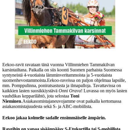
Eekoo-ravit ravataan tänä vuonna Villinmiehen Tammakilvan
karsintailtana. Paikalla on siis koonti Suomen parhaista Suomessa
syntyneistä 4-vuotiaista lämminveritammoista ja 5-vuotiaista
suomenhevostammoista.
Eekoo-raveissa on paljon ohjelmaa lapsille,
mm. Pomppulinna, poniratsastusta ja ilmapalloja. Tavattavissa on
kaikkien lasten suosikkiystävä
Onni Orava
! Luvassa on myös lasten
vauhdikas kepparilähtö, jota selostaa
Toni
Nieminen
.
Asiakasomistajaneuvojamme ovat paikalla kertomassa
asiakasomistajuudesta sekä S- ja ABC-mobiilista.
Eekoo jakaa kolmelle sadalle ensimmäiselle ämpärin.
Raveihin on vapaa sisäänpääsy S-Etukortilla tai S-mobiilista